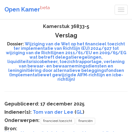
beta
Open Kamer
Kamerstuk 36833-5
Verslag
Dossier:
Wijziging van de Wet op het financieel toezicht
ter implementatie van Richtlijn (EU) 2024/927 tot
wijziging van de Richtlijnen 2011/61/EU en 2009/65/EG
wat betreft delegatieregelingen,
liquiditeitsrisicobeheer, toezichtrapportage, verlening
van bewaar- en bewaarnemingsdiensten en
leninginitiëring door alternatieve beleggingsfondsen
(Implementatiewet gewijzigde AIFM-richtlijn en icbe-
richtlijn)
Gepubliceerd: 17 december 2025
Indiener(s):
Tom van der Lee
(
GL
)
Onderwerpen:
financieel toezicht
financiën
Bron: