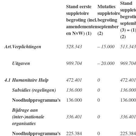
Stand
Stand eerste
Mutaties
supplet
suppletoire
suppletoire
begroti
begroting (incl.
begroting
septem
amendementen
september
(3) = (1
en NvW) (1)
(2)
(2)
Art.
Verplichtingen
528.343
– 15.000
513.343
Uitgaven
989.704
– 20.000
969.704
4.1
Humanitaire Hulp
472.401
0
472.401
Subsidies (regelingen)
136.000
0
136.000
Noodhulpprogramma's
136.000
0
136.000
Bijdrage aan
(inter-)nationale
336.401
0
336.401
organisaties
Noodhulpprogramma's
225.384
0
225.384