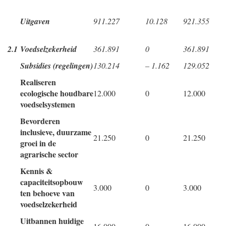
Uitgaven
911.227
10.128
921.355
2.1
Voedselzekerheid
361.891
0
361.891
Subsidies (regelingen)
130.214
– 1.162
129.052
Realiseren
ecologische houdbare
12.000
0
12.000
voedselsystemen
Bevorderen
inclusieve, duurzame
21.250
0
21.250
groei in de
agrarische sector
Kennis &
capaciteitsopbouw
3.000
0
3.000
ten behoeve van
voedselzekerheid
Uitbannen huidige