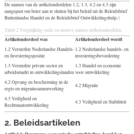
De namen van de artikelonderdelen 1.2, 1.3, 4.2 en 4.3 zijn
aangepast om beter aan te sluiten bij het beleid uit de Beleidsbrief
Buitenlandse Handel en de Beleidsbrief Ontwikkelingshulp.
1
Tabel 2 Vergelijking oude en nieuwe namen artikelonderdelen
Artikelonderdeel was
Artikelonderdeel wordt
1.2 Versterkte Nederlandse Handels-
1.2 Nederlandse handels- en
en Investeringspositie
investeringsbevordering
1.3 Versterkte private sector en
1.3 Handel en economie
arbeidsmarkt in ontwikkelingslanden
voor ontwikkeling
4.2 Opvang en bescherming in de
4.2 Migratie
regio en migratiesamenwerking
4.3 Veiligheid en
4.3 Veiligheid en Stabiliteit
Rechtstaatontwikkeling
2. Beleidsartikelen
Artikel 1: Duurzame economische ontwikkeling, handel en