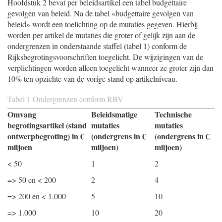
Hoofdstuk 2 bevat per beleidsartikel een tabel budgettaire
gevolgen van beleid. Na de tabel «budgettaire gevolgen van
beleid» wordt een toelichting op de mutaties gegeven. Hierbij
worden per artikel de mutaties die groter of gelijk zijn aan de
ondergrenzen in onderstaande staffel (tabel 1) conform de
Rijksbegrotingsvoorschriften toegelicht. De wijzigingen van de
verplichtingen worden alleen toegelicht wanneer ze groter zijn dan
10% ten opzichte van de vorige stand op artikelniveau.
Tabel 1 Ondergrenzen conform RBV
Omvang
Beleidsmatige
Technische
begrotingsartikel (stand
mutaties
mutaties
ontwerpbegroting) in €
(ondergrens in €
(ondergrens in €
miljoen
miljoen)
miljoen)
< 50
1
2
=> 50 en < 200
2
4
=> 200 en < 1.000
5
10
=> 1.000
10
20