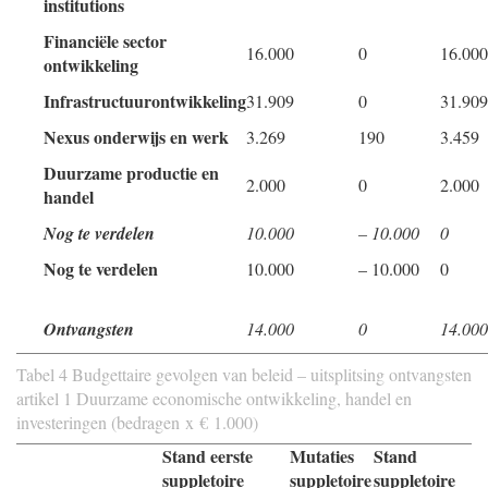
institutions
Financiële sector
16.000
0
16.000
ontwikkeling
Infrastructuurontwikkeling
31.909
0
31.909
Nexus onderwijs en werk
3.269
190
3.459
Duurzame productie en
2.000
0
2.000
handel
Nog te verdelen
10.000
– 10.000
0
Nog te verdelen
10.000
– 10.000
0
Ontvangsten
14.000
0
14.000
Tabel 4 Budgettaire gevolgen van beleid – uitsplitsing ontvangsten
artikel 1 Duurzame economische ontwikkeling, handel en
investeringen (bedragen x € 1.000)
Stand eerste
Mutaties
Stand
suppletoire
suppletoire
suppletoire