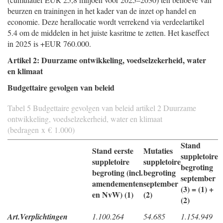
beurzen en trainingen in het kader van de inzet op handel en
economie. Deze herallocatie wordt verrekend via verdeelartikel
5.4 om de middelen in het juiste kasritme te zetten. Het kaseffect
in 2025 is +EUR 760.000.
Artikel 2: Duurzame ontwikkeling, voedselzekerheid, water
en klimaat
Budgettaire gevolgen van beleid
Tabel 5 Budgettaire gevolgen van beleid artikel 2 Duurzame
ontwikkeling, voedselzekerheid, water en klimaat
(bedragen x € 1.000)
Stand
Stand eerste
Mutaties
suppletoire
suppletoire
suppletoire
begroting
begroting (incl.
begroting
september
amendementen
september
(3) = (1) +
en NvW) (1)
(2)
(2)
Art.
Verplichtingen
1.100.264
54.685
1.154.949