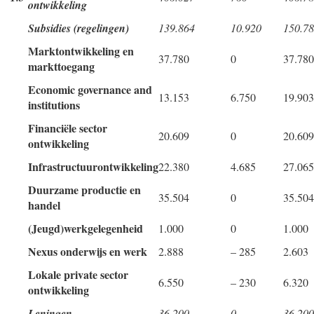
ontwikkeling
Subsidies (regelingen)
139.864
10.920
150.7
Marktontwikkeling en
37.780
0
37.780
markttoegang
Economic governance and
13.153
6.750
19.903
institutions
Financiële sector
20.609
0
20.609
ontwikkeling
Infrastructuurontwikkeling
22.380
4.685
27.065
Duurzame productie en
35.504
0
35.504
handel
(Jeugd)werkgelegenheid
1.000
0
1.000
Nexus onderwijs en werk
2.888
– 285
2.603
Lokale private sector
6.550
– 230
6.320
ontwikkeling
Leningen
36.200
0
36.200