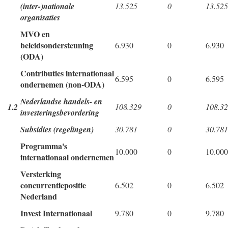
(inter-)nationale
13.525
0
13.525
organisaties
MVO en
beleidsondersteuning
6.930
0
6.930
(ODA)
Contributies internationaal
6.595
0
6.595
ondernemen (non-ODA)
Nederlandse handels- en
1.2
108.329
0
108.3
investeringsbevordering
Subsidies (regelingen)
30.781
0
30.781
Programma's
10.000
0
10.000
internationaal ondernemen
Versterking
concurrentiepositie
6.502
0
6.502
Nederland
Invest Internationaal
9.780
0
9.780