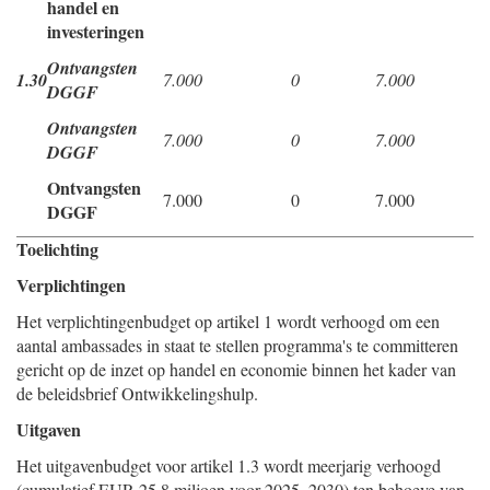
handel en
investeringen
Ontvangsten
1.30
7.000
0
7.000
DGGF
Ontvangsten
7.000
0
7.000
DGGF
Ontvangsten
7.000
0
7.000
DGGF
Toelichting
Verplichtingen
Het verplichtingenbudget op artikel 1 wordt verhoogd om een
aantal ambassades in staat te stellen programma's te committeren
gericht op de inzet op handel en economie binnen het kader van
de beleidsbrief Ontwikkelingshulp.
Uitgaven
Het uitgavenbudget voor artikel 1.3 wordt meerjarig verhoogd
(cumulatief EUR 25,8 miljoen voor 2025–2030) ten behoeve van