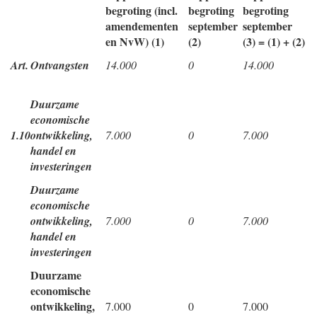
begroting (incl.
begroting
begroting
amendementen
september
september
en NvW) (1)
(2)
(3) = (1) + (2)
Art.
Ontvangsten
14.000
0
14.000
Duurzame
economische
1.10
ontwikkeling,
7.000
0
7.000
handel en
investeringen
Duurzame
economische
ontwikkeling,
7.000
0
7.000
handel en
investeringen
Duurzame
economische
ontwikkeling,
7.000
0
7.000