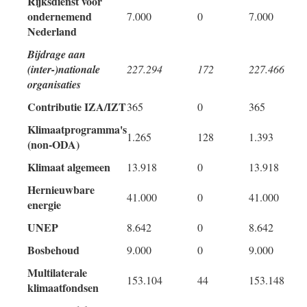
Rijksdienst voor
ondernemend
7.000
0
7.000
Nederland
Bijdrage aan
(inter-)nationale
227.294
172
227.466
organisaties
Contributie IZA/IZT
365
0
365
Klimaatprogramma's
1.265
128
1.393
(non-ODA)
Klimaat algemeen
13.918
0
13.918
Hernieuwbare
41.000
0
41.000
energie
UNEP
8.642
0
8.642
Bosbehoud
9.000
0
9.000
Multilaterale
153.104
44
153.148
klimaatfondsen