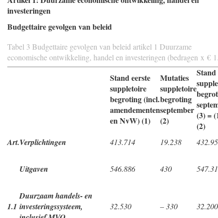
investeringen
Budgettaire gevolgen van beleid
Tabel 3 Budgettaire gevolgen van beleid artikel 1 Duurzame
economische ontwikkeling, handel en investeringen (bedragen x € 1
Stand
Stand eerste
Mutaties
supple
suppletoire
suppletoire
begrot
begroting (incl.
begroting
septe
amendementen
september
(3) = (
en NvW) (1)
(2)
(2)
Art.
Verplichtingen
413.714
19.238
432.9
Uitgaven
546.886
430
547.3
Duurzaam handels- en
1.1
investeringssysteem,
32.530
– 330
32.200
inclusief MVO