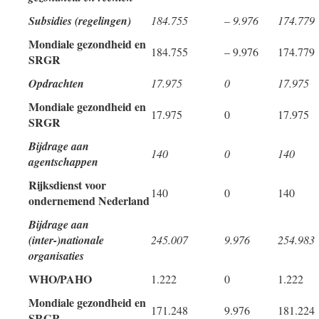
Subsidies (regelingen)
184.755
– 9.976
174.779
Mondiale gezondheid en
184.755
– 9.976
174.779
SRGR
Opdrachten
17.975
0
17.975
Mondiale gezondheid en
17.975
0
17.975
SRGR
Bijdrage aan
140
0
140
agentschappen
Rijksdienst voor
140
0
140
ondernemend Nederland
Bijdrage aan
(inter-)nationale
245.007
9.976
254.983
organisaties
WHO/PAHO
1.222
0
1.222
Mondiale gezondheid en
171.248
9.976
181.224
SRGR