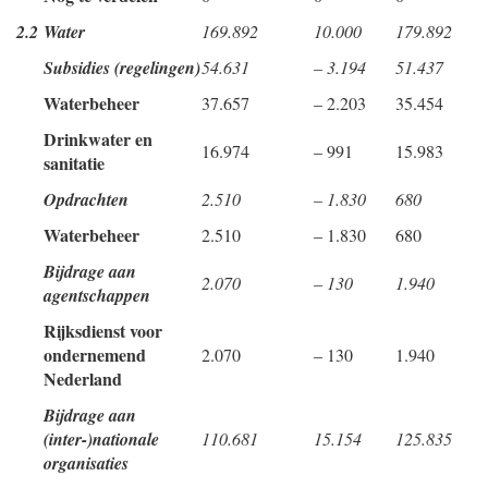
2.2
Water
169.892
10.000
179.892
Subsidies (regelingen)
54.631
– 3.194
51.437
Waterbeheer
37.657
– 2.203
35.454
Drinkwater en
16.974
– 991
15.983
sanitatie
Opdrachten
2.510
– 1.830
680
Waterbeheer
2.510
– 1.830
680
Bijdrage aan
2.070
– 130
1.940
agentschappen
Rijksdienst voor
ondernemend
2.070
– 130
1.940
Nederland
Bijdrage aan
(inter-)nationale
110.681
15.154
125.835
organisaties