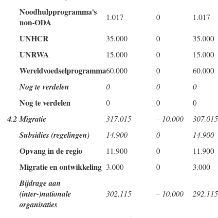
Noodhulpprogramma's
1.017
0
1.017
non-ODA
UNHCR
35.000
0
35.000
UNRWA
15.000
0
15.000
Wereldvoedselprogramma
60.000
0
60.000
Nog te verdelen
0
0
0
Nog te verdelen
0
0
0
4.2
Migratie
317.015
– 10.000
307.015
Subsidies (regelingen)
14.900
0
14.900
Opvang in de regio
11.900
0
11.900
Migratie en ontwikkeling
3.000
0
3.000
Bijdrage aan
(inter-)nationale
302.115
– 10.000
292.115
organisaties