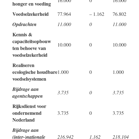
16.000
0
16.000
honger en voeding
Voedselzekerheid
77.964
– 1.162
76.802
Opdrachten
11.000
0
11.000
Kennis &
capaciteitsopbouw
10.000
0
10.000
ten behoeve van
voedselzekerheid
Realiseren
ecologische houdbare
1.000
0
1.000
voedselsystemen
Bijdrage aan
3.735
0
3.735
agentschappen
Rijksdienst voor
ondernemend
3.735
0
3.735
Nederland
Bijdrage aan
(inter-)nationale
216.942
1.162
218.104