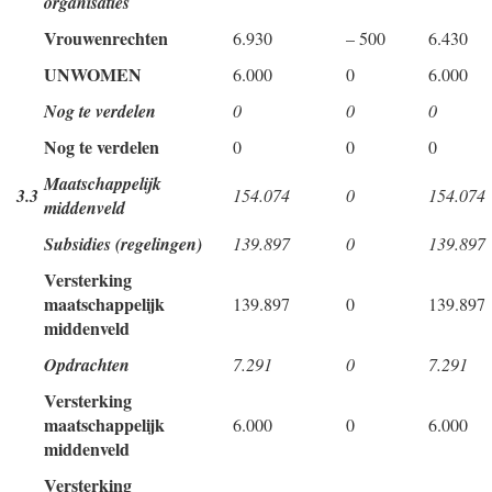
organisaties
Vrouwenrechten
6.930
– 500
6.430
UNWOMEN
6.000
0
6.000
Nog te verdelen
0
0
0
Nog te verdelen
0
0
0
Maatschappelijk
3.3
154.074
0
154.074
middenveld
Subsidies (regelingen)
139.897
0
139.897
Versterking
maatschappelijk
139.897
0
139.897
middenveld
Opdrachten
7.291
0
7.291
Versterking
maatschappelijk
6.000
0
6.000
middenveld
Versterking