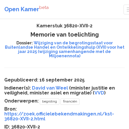
beta
Open Kamer
Kamerstuk 36820-XVII-2
Memorie van toelichting
Dossier:
Wijziging van de begrotingsstaat voor
Buitenlandse Handel en Ontwikkelingshulp (XVII) voor het
jaar 2025 (wijziging samenhangende met de
Miljoenennota)
Gepubliceerd: 16 september 2025
Indiener(s):
David van Weel
(minister justitie en
veiligheid, minister asiel en migratie) (
VVD
)
Onderwerpen:
begroting
financiën
Bron:
https://zoek.officielebekendmakingen.nl/kst-
36820-XVII-2.html
ID: 36820-XVII-2