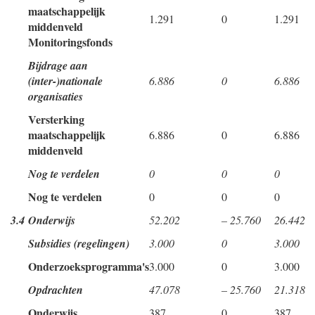
maatschappelijk
1.291
0
1.291
middenveld
Monitoringsfonds
Bijdrage aan
(inter-)nationale
6.886
0
6.886
organisaties
Versterking
maatschappelijk
6.886
0
6.886
middenveld
Nog te verdelen
0
0
0
Nog te verdelen
0
0
0
3.4
Onderwijs
52.202
– 25.760
26.442
Subsidies (regelingen)
3.000
0
3.000
Onderzoeksprogramma's
3.000
0
3.000
Opdrachten
47.078
– 25.760
21.318
Onderwijs
387
0
387