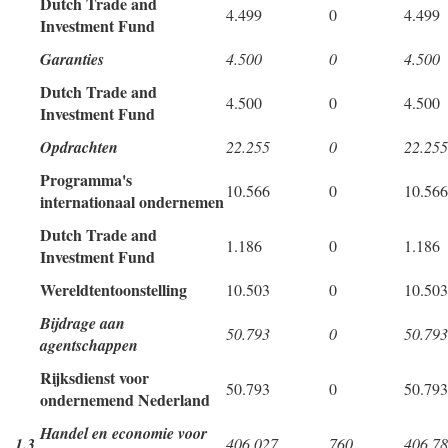
Dutch Trade and
4.499
0
4.499
Investment Fund
Garanties
4.500
0
4.500
Dutch Trade and
4.500
0
4.500
Investment Fund
Opdrachten
22.255
0
22.255
Programma's
10.566
0
10.566
internationaal ondernemen
Dutch Trade and
1.186
0
1.186
Investment Fund
Wereldtentoonstelling
10.503
0
10.503
Bijdrage aan
50.793
0
50.793
agentschappen
Rijksdienst voor
50.793
0
50.793
ondernemend Nederland
Handel en economie voor
1.3
406.027
760
406.7