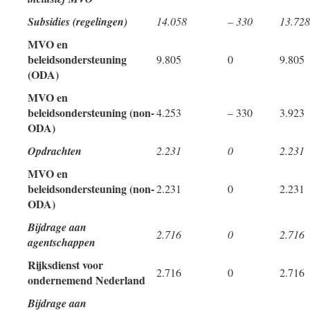
Subsidies (regelingen)
14.058
– 330
13.728
MVO en
beleidsondersteuning
9.805
0
9.805
(ODA)
MVO en
beleidsondersteuning (non-
4.253
– 330
3.923
ODA)
Opdrachten
2.231
0
2.231
MVO en
beleidsondersteuning (non-
2.231
0
2.231
ODA)
Bijdrage aan
2.716
0
2.716
agentschappen
Rijksdienst voor
2.716
0
2.716
ondernemend Nederland
Bijdrage aan