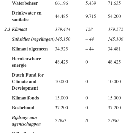
Waterbeheer
66.196
5.439
71.635
Drinkwater en
44.485
9.715
54.200
sanitatie
2.3
Klimaat
379.444
128
379.572
Subsidies (regelingen)
145.150
– 44
145.106
Klimaat algemeen
34.525
– 44
34.481
Hernieuwbare
48.425
0
48.425
energie
Dutch Fund for
Climate and
10.000
0
10.000
Development
Klimaatfonds
15.000
0
15.000
Bosbehoud
37.200
0
37.200
Bijdrage aan
7.000
0
7.000
agentschappen