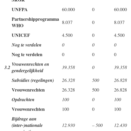
UNFPA
60.000
0
60.000
Partnershipprogramma
8.037
0
8.037
WHO
UNICEF
4.500
0
4.500
Nog te verdelen
0
0
0
Nog te verdelen
0
0
0
Vrouwenrechten en
3.2
39.358
0
39.358
gendergelijkheid
Subsidies (regelingen)
26.328
500
26.828
Vrouwenrechten
26.328
500
26.828
Opdrachten
100
0
100
Vrouwenrechten
100
0
100
Bijdrage aan
(inter-)nationale
12.930
– 500
12.430