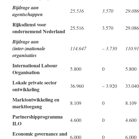
Bijdrage aan
25.516
3.570
29.086
agentschappen
Rijksdienst voor
25.516
3.570
29.086
ondernemend Nederland
Bijdrage aan
(inter-)nationale
114.647
– 3.730
110.9
organisaties
International Labour
5.800
0
5.800
Organisation
Lokale private sector
36.960
– 3.920
33.040
ontwikkeling
Marktontwikkeling en
8.109
0
8.109
markttoegang
Partnershipprogramma
4.600
0
4.600
ILO
Economic governance and
6.000
0
6.000