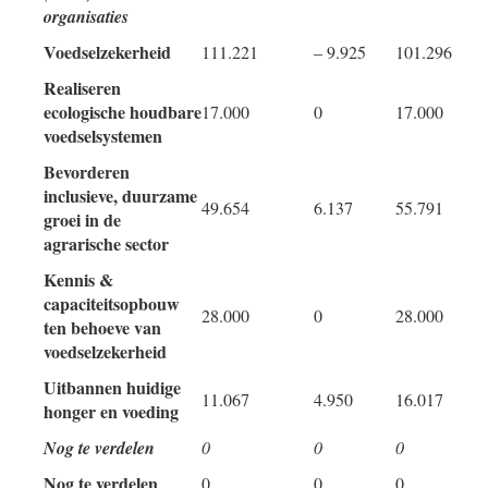
organisaties
Voedselzekerheid
111.221
– 9.925
101.296
Realiseren
ecologische houdbare
17.000
0
17.000
voedselsystemen
Bevorderen
inclusieve, duurzame
49.654
6.137
55.791
groei in de
agrarische sector
Kennis &
capaciteitsopbouw
28.000
0
28.000
ten behoeve van
voedselzekerheid
Uitbannen huidige
11.067
4.950
16.017
honger en voeding
Nog te verdelen
0
0
0
Nog te verdelen
0
0
0