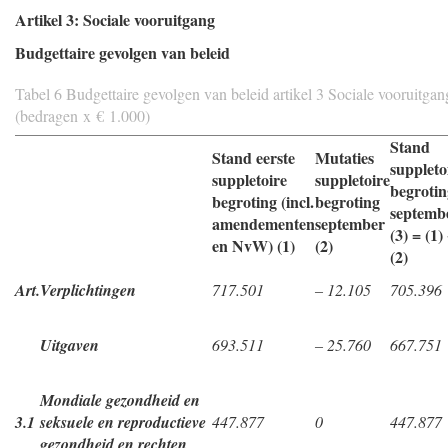
Artikel 3: Sociale vooruitgang
Budgettaire gevolgen van beleid
Tabel 6 Budgettaire gevolgen van beleid artikel 3 Sociale vooruitgan
(bedragen x € 1.000)
Stand
Stand eerste
Mutaties
suppleto
suppletoire
suppletoire
begrotin
begroting (incl.
begroting
septemb
amendementen
september
(3) = (1)
en NvW) (1)
(2)
(2)
Art.
Verplichtingen
717.501
– 12.105
705.396
Uitgaven
693.511
– 25.760
667.751
Mondiale gezondheid en
3.1
seksuele en reproductieve
447.877
0
447.877
gezondheid en rechten