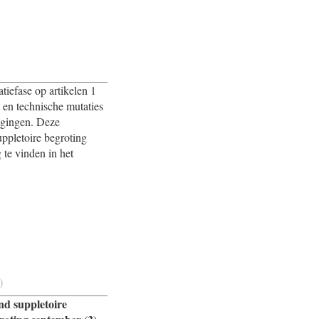
iefase op artikelen 1
s en technische mutaties
ragingen. Deze
uppletoire begroting
 te vinden in het
)
nd suppletoire