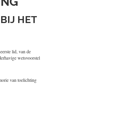
ING
BIJ HET
 eerste lid, van de
derhavige wetsvoorstel
orie van toelichting