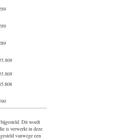
289
289
289
45.808
45.808
45.808
590
bijgesteld. Dit wordt
die is verwerkt in deze
ijgesteld vanwege een