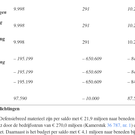
9.998
291
10.
gen
ng
9.998
291
10.
ing
9.998
291
10.
– 195.199
– 650.609
– 8
ing
– 195.199
– 650.609
– 8
– 195.199
– 650.609
– 8
97.590
– 10.000
87.
lichtingen
Defensiebreed materieel zijn per saldo met € 21,9 miljoen naar beneden 
kt door de bedrijfssteun van € 270,0 miljoen (Kamerstuk
36 787, nr. 1
) 
et. Daarnaast is het budget per saldo met € 4,1 miljoen naar beneden b