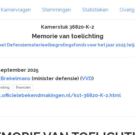
Kamervragen
Stemmingen
Statistieken
Overi
Kamerstuk 36820-K-2
Memorie van toelichting
 het Defensiematerieelbegrotingsfonds voor het jaar 2025 (
 september 2025
 Brekelmans
(minister defensie) (
VVD
)
roting
financiën
k.officielebekendmakingen.nl/kst-36820-K-2.html