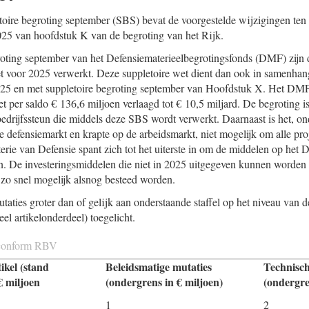
toire begroting september (SBS) bevat de voorgestelde wĳzigingen ten 
2025 van hoofdstuk K van de begroting van het Rĳk.
roting september van het Defensiematerieelbegrotingsfonds (DMF) zijn 
et voor 2025 verwerkt. Deze suppletoire wet dient dan ook in samenha
25 en met suppletoire begroting september van Hoofdstuk X. Het DM
et per saldo € 136,6 miljoen verlaagd tot € 10,5 miljard. De begroting i
drijfssteun die middels deze SBS wordt verwerkt. Daarnaast is het, on
le defensiemarkt en krapte op de arbeidsmarkt, niet mogelijk om alle pr
terie van Defensie spant zich tot het uiterste in om de middelen op het 
n. De investeringsmiddelen die niet in 2025 uitgegeven kunnen worden 
 zo snel mogelijk alsnog besteed worden.
taties groter dan of gelĳk aan onderstaande staffel op het niveau van d
el artikelonderdeel) toegelicht.
 conform RBV
kel (stand
Beleidsmatige mutaties
Technisch
€ miljoen
(ondergrens in € miljoen)
(ondergre
1
2