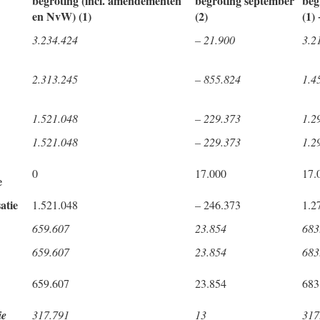
begroting (incl. amendementen
begroting september
beg
en NvW) (1)
(2)
(1) 
3.234.424
– 21.900
3.2
2.313.245
– 855.824
1.4
1.521.048
– 229.373
1.2
1.521.048
– 229.373
1.2
0
17.000
17.
e
atie
1.521.048
– 246.373
1.2
659.607
23.854
683
659.607
23.854
683
659.607
23.854
683
ie
317.791
13
317