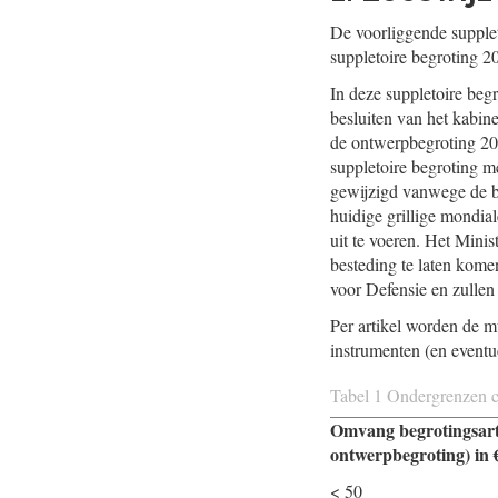
De voorliggende supple
suppletoire begroting 
In deze suppletoire beg
besluiten van het kabin
de ontwerpbegroting 20
suppletoire begroting m
gewijzigd vanwege de be
huidige grillige mondia
uit te voeren. Het Minis
besteding te laten kome
voor Defensie en zullen
Per artikel worden de mu
instrumenten (en eventue
Tabel 1 Ondergrenzen
Omvang begrotingsarti
ontwerpbegroting) in 
< 50