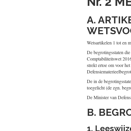
Nr. 2
ME
A. ARTI
WETSVO
Wetsartikelen 1 tot en m
De begrotingsstaten die
Comptabiliteitswet 2016
strekt ertoe om voor het
Defensiematerieelbegrot
De in de begrotingssta
toegelicht (de zgn. begr
De Minister van Defens
B. BEGR
1. Leeswijz