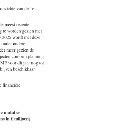
opzichte van de 1e
de meest recente
ng te worden gezien met
F 2025 wordt met deze
s onder andere
der meer gezien de
ojecten conform planning
DMF voor dit jaar nog tot
blijven beschikbaar
e financiële
e mutaties
ns in € miljoen)