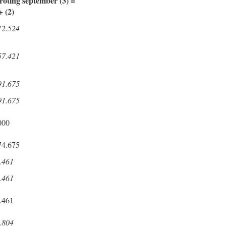
roting september (3) =
+ (2)
12.524
57.421
91.675
91.675
000
74.675
.461
.461
.461
.804