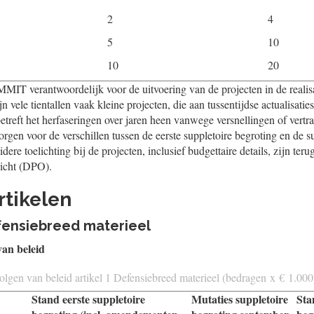
2
4
5
10
10
20
IT verantwoordelĳk voor de uitvoering van de projecten in de realisat
zĳn vele tientallen vaak kleine projecten, die aan tussentĳdse actualisatie
treft het herfaseringen over jaren heen vanwege versnellingen of vert
zorgen voor de verschillen tussen de eerste suppletoire begroting en de s
dere toelichting bĳ de projecten, inclusief budgettaire details, zĳn terug
zicht (DPO).
rtikelen
Defensiebreed materieel
van beleid
olgen van beleid artikel 1 Defensiebreed materieel (bedragen x € 1.000
Stand eerste suppletoire
Mutaties suppletoire
Sta