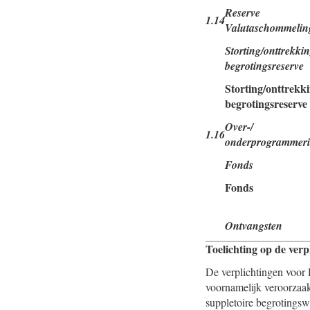
Reserve
1.14
Valutaschommelin
Storting/onttrekki
begrotingsreserve
Storting/onttrekk
begrotingsreserve
Over-/
1.16
onderprogrammer
Fonds
Fonds
Ontvangsten
Toelichting op de verp
De verplichtingen voor 
voornamelijk veroorzaa
suppletoire begrotingsw