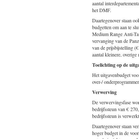
aantal interdepartement
het DMF.
Daartegenover staan oo
budgetten om aan te slu
Medium Range Anti-Tank
vervanging van de Panze
van de prijsbijstelling 
aantal kleinere, overige
Toelichting op de uitg
Het uitgavenbudget voo
over-/ onderprogrammeri
Verwerving
De verwervingsfase word
bedrijfssteun van € 27
bedrijfssteun is verwerk
Daartegenover staan ver
hoger budget in de voor