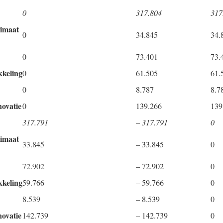
0
317.804
317
imaat
0
34.845
34.
0
73.401
73.
kkeling
0
61.505
61.
0
8.787
8.7
novatie
0
139.266
139
317.791
– 317.791
0
imaat
33.845
– 33.845
0
72.902
– 72.902
0
kkeling
59.766
– 59.766
0
8.539
– 8.539
0
novatie
142.739
– 142.739
0