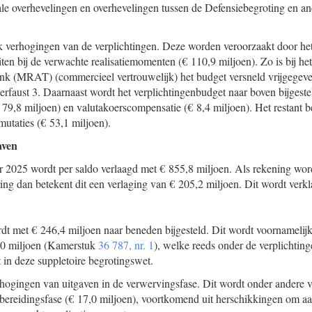
ale overhevelingen en overhevelingen tussen de Defensiebegroting en an
k verhogingen van de verplichtingen. Deze worden veroorzaakt door he
iten bij de verwachte realisatiemomenten (€ 110,9 miljoen). Zo is bij he
 (MRAT) (commercieel vertrouwelijk) het budget versneld vrijgegeve
rfaust 3. Daarnaast wordt het verplichtingenbudget naar boven bijgeste
(€ 79,8 miljoen) en valutakoerscompensatie (€ 8,4 miljoen). Het restant b
 mutaties (€ 53,1 miljoen).
aven
r 2025 wordt per saldo verlaagd met € 855,8 miljoen. Als rekening wo
ng dan betekent dit een verlaging van € 205,2 miljoen. Dit wordt verkl
t met € 246,4 miljoen naar beneden bijgesteld. Dit wordt voornamelijk
0,0 miljoen (Kamerstuk
36 787, nr. 1
), welke reeds onder de verplichti
t in deze suppletoire begrotingswet.
hogingen van uitgaven in de verwervingsfase. Dit wordt onder andere 
bereidingsfase (€ 17,0 miljoen), voortkomend uit herschikkingen om aan 