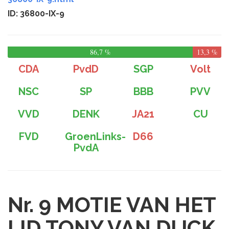
ID: 36800-IX-9
86,7 %
13,3 %
CDA
PvdD
SGP
Volt
NSC
SP
BBB
PVV
VVD
DENK
JA21
CU
FVD
GroenLinks-
D66
PvdA
Nr. 9
MOTIE VAN HET
LID TONY VAN DIJCK