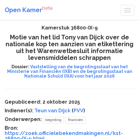
beta
Open Kamer
Kamerstuk 36800-IX-9
Motie van het lid Tony van Dijck over de
nationale kop ten aanzien van etikettering
uit het Warenwetbesluit informatie
levensmiddelen schrappen
Dossier:
Vaststelling van de begrotingsstaat van het
Ministerie van Financiën (IXB) en de begrotingsstaat van
Nationale Schuld (IXA) voor het jaar 2026
Gepubliceerd: 2 oktober 2025
Indiener(s):
Teun van Dijck
(
PVV
)
Onderwerpen:
begroting
financiën
Bron:
https://zoek.officielebekendmakingen.nl/kst-
36800-IX-9.html