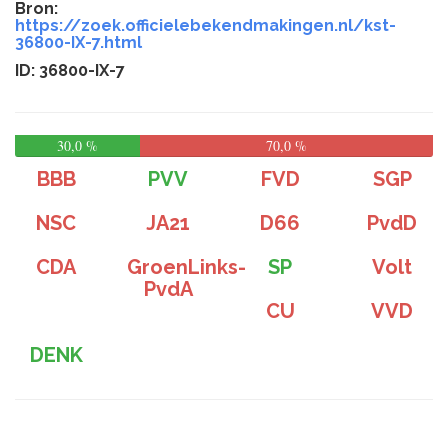
Bron:
https://zoek.officielebekendmakingen.nl/kst-
36800-IX-7.html
ID: 36800-IX-7
30,0 %
70,0 %
BBB
PVV
FVD
SGP
NSC
JA21
D66
PvdD
CDA
GroenLinks-
SP
Volt
PvdA
CU
VVD
DENK