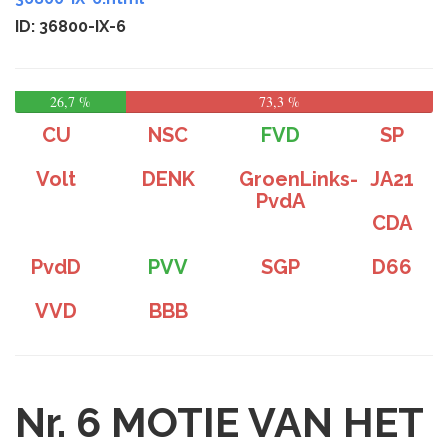
ID: 36800-IX-6
26,7 %
73,3 %
CU
NSC
FVD
SP
Volt
DENK
GroenLinks-
JA21
PvdA
CDA
PvdD
PVV
SGP
D66
VVD
BBB
Nr. 6
MOTIE VAN HET