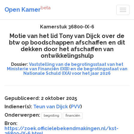
beta
Open Kamer
Kamerstuk 36800-IX-6
Motie van het lid Tony van Dijck over de
btw op boodschappen afschaffen en dit
dekken door het afschaffen van
ontwikkelingshulp
Dossier:
Vaststelling van de begrotingsstaat van het
Ministerie van Financiën (IXB) en de begrotingsstaat van
Nationale Schuld (IXA) voor het jaar 2026
Gepubliceerd: 2 oktober 2025
Indiener(s):
Teun van Dijck
(
PVV
)
Onderwerpen:
begroting
financiën
Bron:
https://zoek.officielebekendmakingen.nl/kst-
36800-IX-6.html