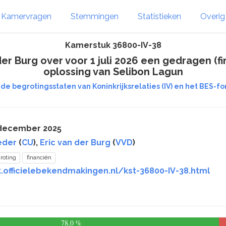
Kamervragen
Stemmingen
Statistieken
Overi
Kamerstuk 36800-IV-38
r Burg over voor 1 juli 2026 een gedragen (fi
oplossing van Selibon Lagun
 de begrotingsstaten van Koninkrijksrelaties (IV) en het BES-fo
 december 2025
eder
(
CU
),
Eric van der Burg
(
VVD
)
roting
financiën
.officielebekendmakingen.nl/kst-36800-IV-38.html
78,0 %