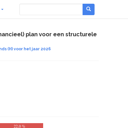
g
nancieel) plan voor een structurele
nds (H) voor het jaar 2026
22,0 %