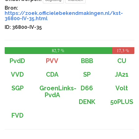
Bron:
https://zoek.officielebekendmakingen.nl/kst-
36800-IV-35.html
ID: 36800-IV-35
82,7 %
17,3 %
PvdD
PVV
BBB
CU
VVD
CDA
SP
JA21
SGP
GroenLinks-
D66
Volt
PvdA
DENK
50PLUS
FVD