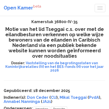
beta
Open Kamer
Kamerstuk 36800-IV-35
Motie van het lid Tseggai c.s. over met de
eilandbesturen verkennen op welke wijze
bewoners van de eilanden in Caribisch
Nederland via een publiek bekende
website kunnen worden geïnformeerd
over noodsituaties
Dossier:
Vaststelling van de begrotingsstaten van
Koninkrijksrelaties (IV) en het BES-fonds (H) voor het jaar
2026
Gepubliceerd: 18 december 2025
Indiener(s):
Don Ceder
(
CU
),
Mikal Tseggai
(
PvdA
),
Annabel Nanninga
(
JA21
)
Onderwerpen:
begroting
financiën