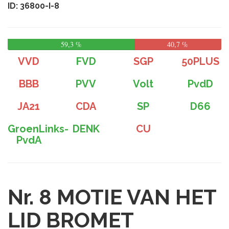
ID: 36800-I-8
59,3 %
40,7 %
VVD
FVD
SGP
50PLUS
BBB
PVV
Volt
PvdD
JA21
CDA
SP
D66
GroenLinks-
DENK
CU
PvdA
Nr. 8
MOTIE VAN HET
LID BROMET