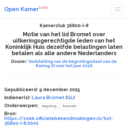
beta
Open Kamer
Kamerstuk 36800-I-8
Motie van het lid Bromet over
uitkeringsgerechtigde leden van het
Koninklijk Huis dezelfde belastingen laten
betalen als alle andere Nederlanders
Dossier:
Vaststelling van de begrotingsstaat van de
Koning (I) voor het jaar 2026
Gepubliceerd: 9 december 2025
Indiener(s):
Laura Bromet
(
GL
)
Onderwerpen:
begroting
financiën
Bron:
https://zoek.officielebekendmakingen.nl/kst-
36800-I-8.html