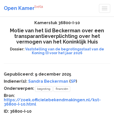
beta
Open Kamer
Kamerstuk 36800-I-10
Motie van het lid Beckerman over een
transparantieverplichting over het
vermogen van het Koninklijk Huis
Dossier:
Vaststelling van de begrotingsstaat van de
Koning (I) voor het jaar 2026
Gepubliceerd: 9 december 2025
Indiener(s):
Sandra Beckerman
(
SP
)
Onderwerpen:
begroting
financiën
Bron:
https://zoek.officielebekendmakingen.nl/kst-
36800-I-10.html
ID: 36800-I-10