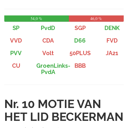
54,0 %
46,0 %
SP
PvdD
SGP
DENK
VVD
CDA
D66
FVD
PVV
Volt
50PLUS
JA21
CU
GroenLinks-
BBB
PvdA
Nr. 10
MOTIE VAN
HET LID BECKERMAN