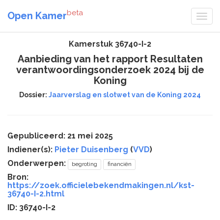
beta
Open Kamer
Kamerstuk 36740-I-2
Aanbieding van het rapport Resultaten
verantwoordingsonderzoek 2024 bij de
Koning
Dossier:
Jaarverslag en slotwet van de Koning 2024
Gepubliceerd: 21 mei 2025
Indiener(s):
Pieter Duisenberg
(
VVD
)
Onderwerpen:
begroting
financiën
Bron:
https://zoek.officielebekendmakingen.nl/kst-
36740-I-2.html
ID: 36740-I-2