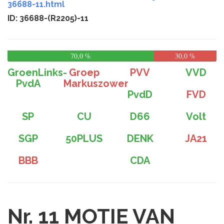
36688-11.html
ID: 36688-(R2205)-11
70,0 %
30,0 %
GroenLinks-
Groep
PVV
VVD
PvdA
Markuszower
PvdD
FVD
SP
CU
D66
Volt
SGP
50PLUS
DENK
JA21
BBB
CDA
Nr. 11
MOTIE VAN