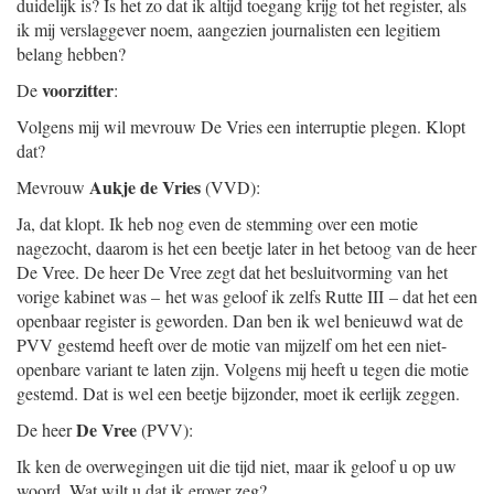
duidelijk is? Is het zo dat ik altijd toegang krijg tot het register, als
ik mij verslaggever noem, aangezien journalisten een legitiem
belang hebben?
voorzitter
De
:
Volgens mij wil mevrouw De Vries een interruptie plegen. Klopt
dat?
Aukje de Vries
Mevrouw
(VVD):
Ja, dat klopt. Ik heb nog even de stemming over een motie
nagezocht, daarom is het een beetje later in het betoog van de heer
De Vree. De heer De Vree zegt dat het besluitvorming van het
vorige kabinet was – het was geloof ik zelfs Rutte III – dat het een
openbaar register is geworden. Dan ben ik wel benieuwd wat de
PVV gestemd heeft over de motie van mijzelf om het een niet-
openbare variant te laten zijn. Volgens mij heeft u tegen die motie
gestemd. Dat is wel een beetje bijzonder, moet ik eerlijk zeggen.
De Vree
De heer
(PVV):
Ik ken de overwegingen uit die tijd niet, maar ik geloof u op uw
woord. Wat wilt u dat ik erover zeg?