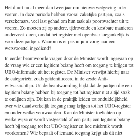
Het duurt nu al meer dan twee jaar om nieuwe wetgeving in te
voeren. In deze periode hebben vooral zakelijke partijen, zoals
verzekeraars, veel last gehad om hun taak als poortwachter uit te
voeren. Zo moeten zij op andere, tijdrovende en kostbare manieren
onderzoek doen, omdat het register niet openbaar toegankelijk is
voor deze partijen. Waarom is er pas in juni vorig jaar een
wetsvoorstel ingediend?
In eerder beantwoorde vragen door de Minister wordt ingegaan op
de vraag wie er een legitiem belang heeft om toegang te krijgen tot
UBO-informatie uit het register. De Minister verwijst hierbij naar
de categorieën zoals geïdentificeerd in de zesde Anti-
witwasrichtlijn. Uit de beantwoording blijkt dat de partijen die een
legitiem belang hebben bij toegang tot het register niet altijd strak
te omlijnen zijn. Dit kan in de praktijk leiden tot onduidelijkheid
over wie daadwerkelijk toegang mag krijgen tot het UBO-register
en onder welke voorwaarden. Kan de Minister toelichten op
welke wijze er wordt vastgesteld of een partij een legitiem belang
heeft bij toegang tot het UBO-register en hoe misbruik wordt
voorkomen? Wie bepaalt of iemand toegang krijgt als dit niet