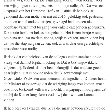
een wijzigingswet is al geschetst door mijn collega's. Dat was een
uitspraak van het Europese Hof van Justitie. Ik heb ook al
genoemd dat een motie van mij uit 2016, gelukkig ook gesteund
door een aantal andere partijen, gevraagd had om een niet-
openbare variant met toegang voor enkele categorieën gebruikers.
Die motie heeft het helaas niet gehaald. Het is een beetje wrang
om bijna tien jaar na dato alsnog gelijk te krijgen, maar ik ben blij
dat we die stap nu gaan zetten, ook al was daar een gerechtelijke
procedure voor nodig.
Ik denk dat een heleboel van de collega's zullen aanslaan op de
vraag wat dan het legitiem belang is. Dat is best ingewikkeld
volgens mij. Ik denk dat het heel belangrijk is dat we daar goed
naar kijken. Dat is ook de reden dat ik gezamenlijk met
GroenLinks-PvdA een amendement heb ingediend. Dit keer heeft
de Minister al toegezegd dat de wijziging langs zou komen, maar
ook in de toekomst willen we, mochten wijzigingen nodig zijn, dat
het bij de Kamer langs komt zodat wij daar wat van kunnen
vinden.
Ik heb best veel vragen, dus ik ga die maar gewoon afvuren op de