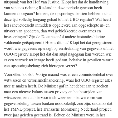
uitspraak van het Hof van Justitie. Klopt het dat de handhaving
van sancties richting Rusland in deze periode gewoon heeft
kunnen doorgaan? Immers, de opsporingsdiensten hebben toch al
deze tijd volledig toegang gehad tot het UBO-register? Wat heeft
het sanctietoezicht inmiddels opgeleverd aan opgeschepte in- en
uitvoer van goederen, dan wel geblokkeerde overnames en
investeringen? Zijn de Douane en/of andere instanties hiertoe
voldoende geëquipeerd? Hoe is dit nu? Klopt het dat geregistreerd
wordt wie gegevens opvraagt bij verstrekking van gegevens uit het
UBO-register? Klopt het dat dan altijd nagegaan kan worden wie
er een verzoek tot inzage heeft gedaan, behalve in gevallen waarin
een opsporingsbelang zich hiertegen verzet?
Voorzitter, tot slot. Vorige maand was er een commissiedebat over
witwassen en terrorismefinanciering, waar het UBO-register alles
mee te maken heeft. De Minister gaf in het debat aan te zoeken
naar een nieuwe balans tussen privacy en het bestrijden van
witwassen, en dat hiervoor toch weer een nieuwe vorm van
gegevensdeling tussen banken noodzakelijk zou zijn, ondanks dat
het TMNL-project, het Transactie Monitoring Nederland-project,
twee jaar geleden gestrand is. Echter, de Minister werd in het