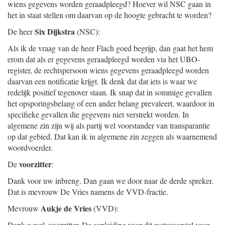
wiens gegevens worden geraadpleegd? Hoever wil NSC gaan in
het in staat stellen om daarvan op de hoogte gebracht te worden?
Six Dijkstra
De heer
(NSC):
Als ik de vraag van de heer Flach goed begrijp, dan gaat het hem
erom dat als er gegevens geraadpleegd worden via het UBO-
register, de rechtspersoon wiens gegevens geraadpleegd worden
daarvan een notificatie krijgt. Ik denk dat dat iets is waar we
redelijk positief tegenover staan. Ik snap dat in sommige gevallen
het opsporingsbelang of een ander belang prevaleert, waardoor in
specifieke gevallen die gegevens niet verstrekt worden. In
algemene zin zijn wij als partij wel voorstander van transparantie
op dat gebied. Dat kan ik in algemene zin zeggen als waarnemend
woordvoerder.
voorzitter
De
:
Dank voor uw inbreng. Dan gaan we door naar de derde spreker.
Dat is mevrouw De Vries namens de VVD-fractie.
Aukje de Vries
Mevrouw
(VVD):
Dank u wel, voorzitter. De aanleiding voor dit wetsvoorstel voor