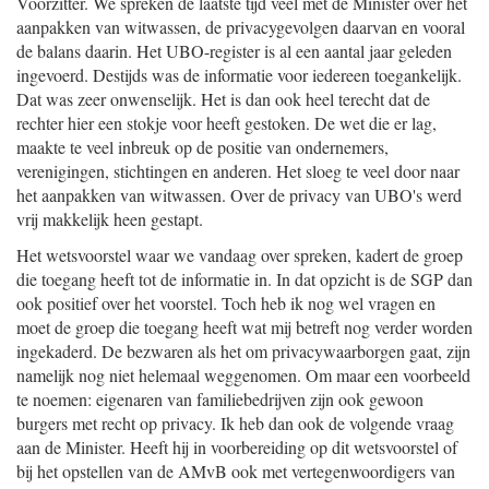
Voorzitter. We spreken de laatste tijd veel met de Minister over het
aanpakken van witwassen, de privacygevolgen daarvan en vooral
de balans daarin. Het UBO-register is al een aantal jaar geleden
ingevoerd. Destijds was de informatie voor iedereen toegankelijk.
Dat was zeer onwenselijk. Het is dan ook heel terecht dat de
rechter hier een stokje voor heeft gestoken. De wet die er lag,
maakte te veel inbreuk op de positie van ondernemers,
verenigingen, stichtingen en anderen. Het sloeg te veel door naar
het aanpakken van witwassen. Over de privacy van UBO's werd
vrij makkelijk heen gestapt.
Het wetsvoorstel waar we vandaag over spreken, kadert de groep
die toegang heeft tot de informatie in. In dat opzicht is de SGP dan
ook positief over het voorstel. Toch heb ik nog wel vragen en
moet de groep die toegang heeft wat mij betreft nog verder worden
ingekaderd. De bezwaren als het om privacywaarborgen gaat, zijn
namelijk nog niet helemaal weggenomen. Om maar een voorbeeld
te noemen: eigenaren van familiebedrijven zijn ook gewoon
burgers met recht op privacy. Ik heb dan ook de volgende vraag
aan de Minister. Heeft hij in voorbereiding op dit wetsvoorstel of
bij het opstellen van de AMvB ook met vertegenwoordigers van