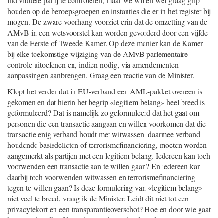
individuele partij te controleren, maar we willen wel graag grip
houden op de beroepsgroepen en instanties die er in het register bij
mogen. De zware voorhang voorziet erin dat de omzetting van de
AMvB in een wetsvoorstel kan worden gevorderd door een vijfde
van de Eerste of Tweede Kamer. Op deze manier kan de Kamer
bij elke toekomstige wijziging van de AMvB parlementaire
controle uitoefenen en, indien nodig, via amendementen
aanpassingen aanbrengen. Graag een reactie van de Minister.
Klopt het verder dat in EU-verband een AML-pakket overeen is
gekomen en dat hierin het begrip «legitiem belang» heel breed is
geformuleerd? Dat is namelijk zo geformuleerd dat het gaat om
personen die een transactie aangaan en willen voorkomen dat die
transactie enig verband houdt met witwassen, daarmee verband
houdende basisdelicten of terrorismefinanciering, moeten worden
aangemerkt als partijen met een legitiem belang. Iedereen kan toch
voorwenden een transactie aan te willen gaan? En iedereen kan
daarbij toch voorwenden witwassen en terrorismefinanciering
tegen te willen gaan? Is deze formulering van «legitiem belang»
niet veel te breed, vraag ik de Minister. Leidt dit niet tot een
privacytekort en een transparantieoverschot? Hoe en door wie gaat