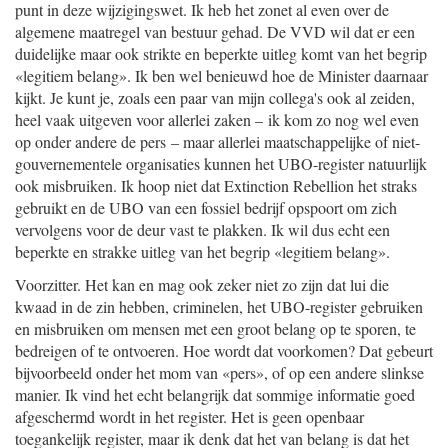
punt in deze wijzigingswet. Ik heb het zonet al even over de
algemene maatregel van bestuur gehad. De VVD wil dat er een
duidelijke maar ook strikte en beperkte uitleg komt van het begrip
«legitiem belang». Ik ben wel benieuwd hoe de Minister daarnaar
kijkt. Je kunt je, zoals een paar van mijn collega's ook al zeiden,
heel vaak uitgeven voor allerlei zaken – ik kom zo nog wel even
op onder andere de pers – maar allerlei maatschappelijke of niet-
gouvernementele organisaties kunnen het UBO-register natuurlijk
ook misbruiken. Ik hoop niet dat Extinction Rebellion het straks
gebruikt en de UBO van een fossiel bedrijf opspoort om zich
vervolgens voor de deur vast te plakken. Ik wil dus echt een
beperkte en strakke uitleg van het begrip «legitiem belang».
Voorzitter. Het kan en mag ook zeker niet zo zijn dat lui die
kwaad in de zin hebben, criminelen, het UBO-register gebruiken
en misbruiken om mensen met een groot belang op te sporen, te
bedreigen of te ontvoeren. Hoe wordt dat voorkomen? Dat gebeurt
bijvoorbeeld onder het mom van «pers», of op een andere slinkse
manier. Ik vind het echt belangrijk dat sommige informatie goed
afgeschermd wordt in het register. Het is geen openbaar
toegankelijk register, maar ik denk dat het van belang is dat het