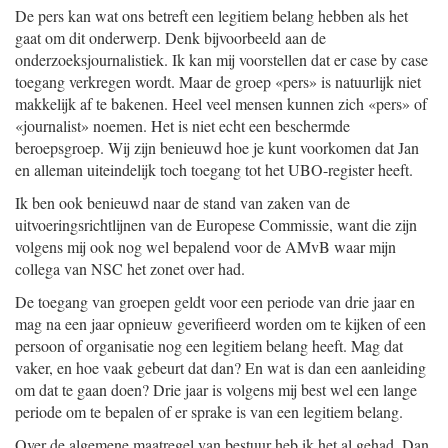
De pers kan wat ons betreft een legitiem belang hebben als het
gaat om dit onderwerp. Denk bijvoorbeeld aan de
onderzoeksjournalistiek. Ik kan mij voorstellen dat er case by case
toegang verkregen wordt. Maar de groep «pers» is natuurlijk niet
makkelijk af te bakenen. Heel veel mensen kunnen zich «pers» of
«journalist» noemen. Het is niet echt een beschermde
beroepsgroep. Wij zijn benieuwd hoe je kunt voorkomen dat Jan
en alleman uiteindelijk toch toegang tot het UBO-register heeft.
Ik ben ook benieuwd naar de stand van zaken van de
uitvoeringsrichtlijnen van de Europese Commissie, want die zijn
volgens mij ook nog wel bepalend voor de AMvB waar mijn
collega van NSC het zonet over had.
De toegang van groepen geldt voor een periode van drie jaar en
mag na een jaar opnieuw geverifieerd worden om te kijken of een
persoon of organisatie nog een legitiem belang heeft. Mag dat
vaker, en hoe vaak gebeurt dat dan? En wat is dan een aanleiding
om dat te gaan doen? Drie jaar is volgens mij best wel een lange
periode om te bepalen of er sprake is van een legitiem belang.
Over de algemene maatregel van bestuur heb ik het al gehad. Dan