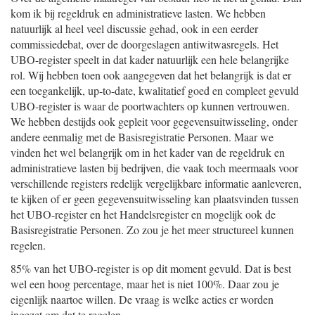
kom ik bij regeldruk en administratieve lasten. We hebben
natuurlijk al heel veel discussie gehad, ook in een eerder
commissiedebat, over de doorgeslagen antiwitwasregels. Het
UBO-register speelt in dat kader natuurlijk een hele belangrijke
rol. Wij hebben toen ook aangegeven dat het belangrijk is dat er
een toegankelijk, up-to-date, kwalitatief goed en compleet gevuld
UBO-register is waar de poortwachters op kunnen vertrouwen.
We hebben destijds ook gepleit voor gegevensuitwisseling, onder
andere eenmalig met de Basisregistratie Personen. Maar we
vinden het wel belangrijk om in het kader van de regeldruk en
administratieve lasten bij bedrijven, die vaak toch meermaals voor
verschillende registers redelijk vergelijkbare informatie aanleveren,
te kijken of er geen gegevensuitwisseling kan plaatsvinden tussen
het UBO-register en het Handelsregister en mogelijk ook de
Basisregistratie Personen. Zo zou je het meer structureel kunnen
regelen.
85% van het UBO-register is op dit moment gevuld. Dat is best
wel een hoog percentage, maar het is niet 100%. Daar zou je
eigenlijk naartoe willen. De vraag is welke acties er worden
ingezet om dat te regelen.