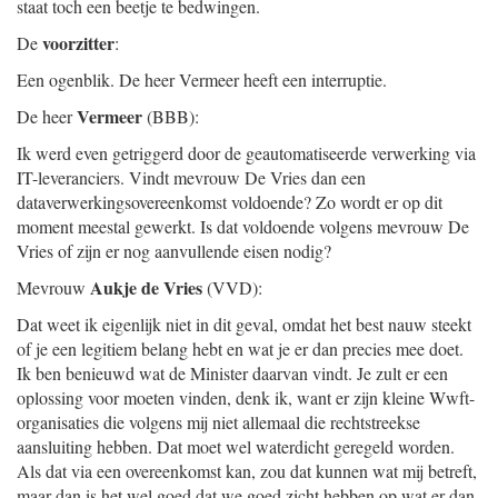
staat toch een beetje te bedwingen.
voorzitter
De
:
Een ogenblik. De heer Vermeer heeft een interruptie.
Vermeer
De heer
(BBB):
Ik werd even getriggerd door de geautomatiseerde verwerking via
IT-leveranciers. Vindt mevrouw De Vries dan een
dataverwerkingsovereenkomst voldoende? Zo wordt er op dit
moment meestal gewerkt. Is dat voldoende volgens mevrouw De
Vries of zijn er nog aanvullende eisen nodig?
Aukje de Vries
Mevrouw
(VVD):
Dat weet ik eigenlijk niet in dit geval, omdat het best nauw steekt
of je een legitiem belang hebt en wat je er dan precies mee doet.
Ik ben benieuwd wat de Minister daarvan vindt. Je zult er een
oplossing voor moeten vinden, denk ik, want er zijn kleine Wwft-
organisaties die volgens mij niet allemaal die rechtstreekse
aansluiting hebben. Dat moet wel waterdicht geregeld worden.
Als dat via een overeenkomst kan, zou dat kunnen wat mij betreft,
maar dan is het wel goed dat we goed zicht hebben op wat er dan