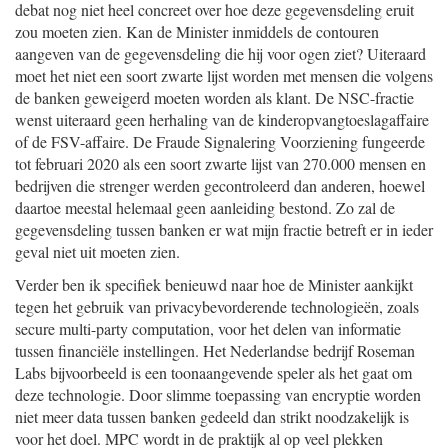
debat nog niet heel concreet over hoe deze gegevensdeling eruit
zou moeten zien. Kan de Minister inmiddels de contouren
aangeven van de gegevensdeling die hij voor ogen ziet? Uiteraard
moet het niet een soort zwarte lijst worden met mensen die volgens
de banken geweigerd moeten worden als klant. De NSC-fractie
wenst uiteraard geen herhaling van de kinderopvangtoeslagaffaire
of de FSV-affaire. De Fraude Signalering Voorziening fungeerde
tot februari 2020 als een soort zwarte lijst van 270.000 mensen en
bedrijven die strenger werden gecontroleerd dan anderen, hoewel
daartoe meestal helemaal geen aanleiding bestond. Zo zal de
gegevensdeling tussen banken er wat mijn fractie betreft er in ieder
geval niet uit moeten zien.
Verder ben ik specifiek benieuwd naar hoe de Minister aankijkt
tegen het gebruik van privacybevorderende technologieën, zoals
secure multi-party computation, voor het delen van informatie
tussen financiële instellingen. Het Nederlandse bedrijf Roseman
Labs bijvoorbeeld is een toonaangevende speler als het gaat om
deze technologie. Door slimme toepassing van encryptie worden
niet meer data tussen banken gedeeld dan strikt noodzakelijk is
voor het doel. MPC wordt in de praktijk al op veel plekken