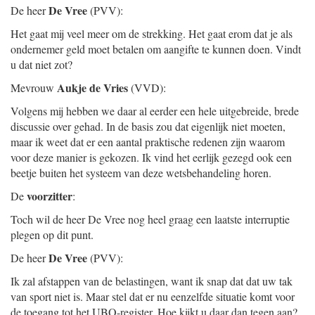
De Vree
De heer
(PVV):
Het gaat mij veel meer om de strekking. Het gaat erom dat je als
ondernemer geld moet betalen om aangifte te kunnen doen. Vindt
u dat niet zot?
Aukje de Vries
Mevrouw
(VVD):
Volgens mij hebben we daar al eerder een hele uitgebreide, brede
discussie over gehad. In de basis zou dat eigenlijk niet moeten,
maar ik weet dat er een aantal praktische redenen zijn waarom
voor deze manier is gekozen. Ik vind het eerlijk gezegd ook een
beetje buiten het systeem van deze wetsbehandeling horen.
voorzitter
De
:
Toch wil de heer De Vree nog heel graag een laatste interruptie
plegen op dit punt.
De Vree
De heer
(PVV):
Ik zal afstappen van de belastingen, want ik snap dat dat uw tak
van sport niet is. Maar stel dat er nu eenzelfde situatie komt voor
de toegang tot het UBO-register. Hoe kijkt u daar dan tegen aan?