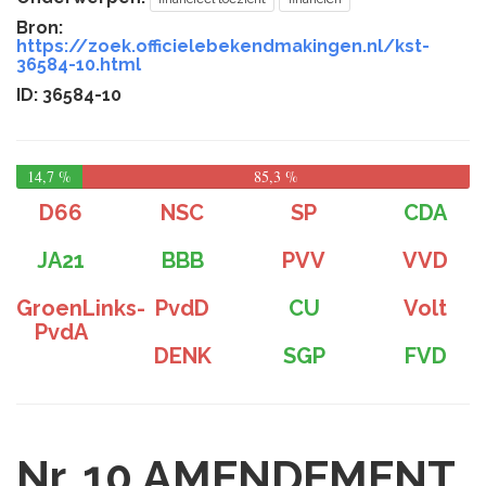
Bron:
https://zoek.officielebekendmakingen.nl/kst-
36584-10.html
ID: 36584-10
14,7 %
85,3 %
D66
NSC
SP
CDA
JA21
BBB
PVV
VVD
GroenLinks-
PvdD
CU
Volt
PvdA
DENK
SGP
FVD
Nr. 10
AMENDEMENT