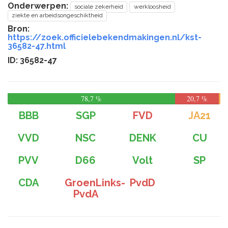
Onderwerpen:
sociale zekerheid
werkloosheid
ziekte en arbeidsongeschiktheid
Bron:
https://zoek.officielebekendmakingen.nl/kst-
36582-47.html
ID: 36582-47
78,7 %
20,7 %
BBB
SGP
FVD
JA21
VVD
NSC
DENK
CU
PVV
D66
Volt
SP
CDA
GroenLinks-
PvdD
PvdA