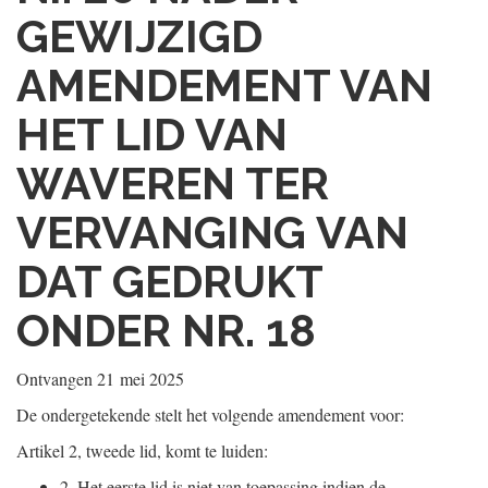
GEWIJZIGD
AMENDEMENT VAN
HET LID VAN
WAVEREN TER
VERVANGING VAN
DAT GEDRUKT
ONDER NR. 18
Ontvangen
21 mei 2025
De ondergetekende stelt het volgende amendement voor:
Artikel 2, tweede lid, komt te luiden:
2.
Het eerste lid is niet van toepassing indien de