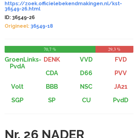
https://zoek.officielebekendmakingen.nl/kst-
36549-26.html
ID: 36549-26
Origineel:
36549-18
70,7 %
29,3 %
GroenLinks-
DENK
VVD
FVD
PvdA
CDA
D66
PVV
Volt
BBB
NSC
JA21
SGP
SP
CU
PvdD
Nr. 26
NADER