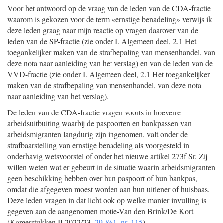
Voor het antwoord op de vraag van de leden van de CDA-fractie
waarom is gekozen voor de term «ernstige benadeling» verwijs ik
deze leden graag naar mijn reactie op vragen daarover van de
leden van de SP-fractie (zie onder I. Algemeen deel, 2.1 Het
toegankelijker maken van de strafbepaling van mensenhandel, van
deze nota naar aanleiding van het verslag) en van de leden van de
VVD-fractie (zie onder I. Algemeen deel, 2.1 Het toegankelijker
maken van de strafbepaling van mensenhandel, van deze nota
naar aanleiding van het verslag).
De leden van de CDA-fractie vragen voorts in hoeverre
arbeidsuitbuiting waarbij de paspoorten en bankpassen van
arbeidsmigranten langdurig zijn ingenomen, valt onder de
strafbaarstelling van ernstige benadeling als voorgesteld in
onderhavig wetsvoorstel of onder het nieuwe artikel 273f Sr. Zij
willen weten wat er gebeurt in de situatie waarin arbeidsmigranten
geen beschikking hebben over hun paspoort of hun bankpas,
omdat die afgegeven moest worden aan hun uitlener of huisbaas.
Deze leden vragen in dat licht ook op welke manier invulling is
gegeven aan de aangenomen motie-Van den Brink/De Kort
(Kamerstukken II 2022/23,
29 861, nr. 115
).