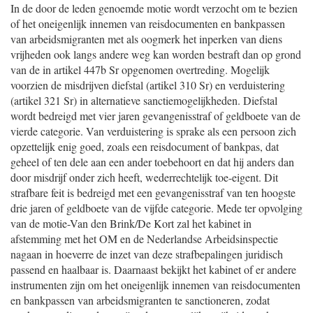
In de door de leden genoemde motie wordt verzocht om te bezien
of het oneigenlijk innemen van reisdocumenten en bankpassen
van arbeidsmigranten met als oogmerk het inperken van diens
vrijheden ook langs andere weg kan worden bestraft dan op grond
van de in artikel 447b Sr opgenomen overtreding. Mogelijk
voorzien de misdrijven diefstal (artikel 310 Sr) en verduistering
(artikel 321 Sr) in alternatieve sanctiemogelijkheden. Diefstal
wordt bedreigd met vier jaren gevangenisstraf of geldboete van de
vierde categorie. Van verduistering is sprake als een persoon zich
opzettelijk enig goed, zoals een reisdocument of bankpas, dat
geheel of ten dele aan een ander toebehoort en dat hij anders dan
door misdrijf onder zich heeft, wederrechtelijk toe-eigent. Dit
strafbare feit is bedreigd met een gevangenisstraf van ten hoogste
drie jaren of geldboete van de vijfde categorie. Mede ter opvolging
van de motie-Van den Brink/De Kort zal het kabinet in
afstemming met het OM en de Nederlandse Arbeidsinspectie
nagaan in hoeverre de inzet van deze strafbepalingen juridisch
passend en haalbaar is. Daarnaast bekijkt het kabinet of er andere
instrumenten zijn om het oneigenlijk innemen van reisdocumenten
en bankpassen van arbeidsmigranten te sanctioneren, zodat