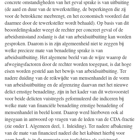
concrete omstandigheden van het geval sprake is van uitbuiting
(de aard en duur van de tewerkstelling, de beperkingen die zij
voor de betrokkene meebrengt, en het economisch voordeel dat
daarmee door de tewerksteller wordt behaald). Op basis van dit
beoordelingskader weegt de rechter per concreet geval of de
arbeidsmisstand zodanig is dat van arbeidsuitbuiting kan worden
gesproken. Daarom is in zijn algemeenheid niet te zeggen bij
welke precieze mate van benadeling sprake is van
arbeidsuitbuiting. Het algemene beeld van de wijze waarop de
afwegingsfactoren door de rechter worden toegepast, is dat hoge
eisen worden gesteld aan het bewijs van arbeidsuitbuiting. Ter
nadere duiding van de reikwijdte van mensenhandel in de vorm
van arbeidsuitbuiting en de afgrenzing daarvan met het nieuwe
delict ernstige benadeling, zijn in het kader van dit wetsvoorstel
voor beide delicten vuistregels geformuleerd die indiceren bij
welke mate van financiële benadeling ernstige benadeling of
mensenhandel in beeld komt. Daarop werd hierboven ook al
ingegaan in antwoord op vragen van de leden van de CDA-fractie
(zie onder I. Algemeen deel, 1. Inleiding). Ter nadere afbakening
van de mate van financieel nadeel die het kabinet hierbij voor
ogen heeft, is in de memorie van toelichting als vuistregel