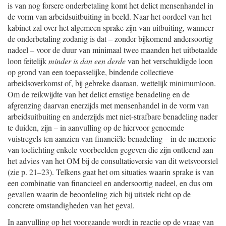
is van nog forsere onderbetaling komt het delict mensenhandel in
de vorm van arbeidsuitbuiting in beeld. Naar het oordeel van het
kabinet zal over het algemeen sprake zijn van uitbuiting, wanneer
de onderbetaling zodanig is dat – zonder bijkomend andersoortig
nadeel – voor de duur van minimaal twee maanden het uitbetaalde
loon feitelijk
minder is dan
een derde
van het verschuldigde loon
op grond van een toepasselijke, bindende collectieve
arbeidsoverkomst of, bij gebreke daaraan, wettelijk minimumloon.
Om de reikwijdte van het delict ernstige benadeling en de
afgrenzing daarvan enerzijds met mensenhandel in de vorm van
arbeidsuitbuiting en anderzijds met niet-strafbare benadeling nader
te duiden, zijn – in aanvulling op de hiervoor genoemde
vuistregels ten aanzien van financiële benadeling – in de memorie
van toelichting enkele voorbeelden gegeven die zijn ontleend aan
het advies van het OM bij de consultatieversie van dit wetsvoorstel
(zie p. 21–23). Telkens gaat het om situaties waarin sprake is van
een combinatie van financieel en andersoortig nadeel, en dus om
gevallen waarin de beoordeling zich bij uitstek richt op de
concrete omstandigheden van het geval.
In aanvulling op het voorgaande wordt in reactie op de vraag van