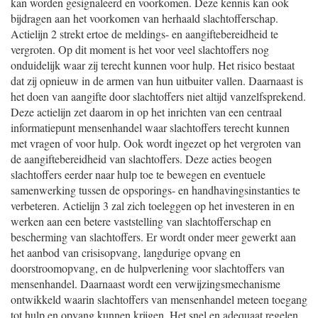
kan worden gesignaleerd en voorkomen. Deze kennis kan ook
bijdragen aan het voorkomen van herhaald slachtofferschap.
Actielijn 2 strekt ertoe de meldings- en aangiftebereidheid te
vergroten. Op dit moment is het voor veel slachtoffers nog
onduidelijk waar zij terecht kunnen voor hulp. Het risico bestaat
dat zij opnieuw in de armen van hun uitbuiter vallen. Daarnaast is
het doen van aangifte door slachtoffers niet altijd vanzelfsprekend.
Deze actielijn zet daarom in op het inrichten van een centraal
informatiepunt mensenhandel waar slachtoffers terecht kunnen
met vragen of voor hulp. Ook wordt ingezet op het vergroten van
de aangiftebereidheid van slachtoffers. Deze acties beogen
slachtoffers eerder naar hulp toe te bewegen en eventuele
samenwerking tussen de opsporings- en handhavingsinstanties te
verbeteren. Actielijn 3 zal zich toeleggen op het investeren in en
werken aan een betere vaststelling van slachtofferschap en
bescherming van slachtoffers. Er wordt onder meer gewerkt aan
het aanbod van crisisopvang, langdurige opvang en
doorstroomopvang, en de hulpverlening voor slachtoffers van
mensenhandel. Daarnaast wordt een verwijzingsmechanisme
ontwikkeld waarin slachtoffers van mensenhandel meteen toegang
tot hulp en opvang kunnen krijgen. Het snel en adequaat regelen