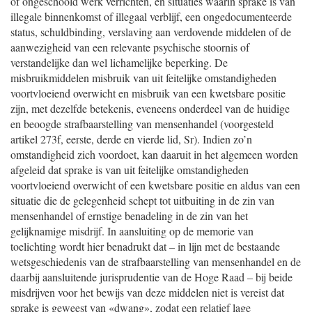
of ongeschoold werk verrichten, en situaties waarin sprake is van
illegale binnenkomst of illegaal verblijf, een ongedocumenteerde
status, schuldbinding, verslaving aan verdovende middelen of de
aanwezigheid van een relevante psychische stoornis of
verstandelijke dan wel lichamelijke beperking. De
misbruikmiddelen misbruik van uit feitelijke omstandigheden
voortvloeiend overwicht en misbruik van een kwetsbare positie
zijn, met dezelfde betekenis, eveneens onderdeel van de huidige
en beoogde strafbaarstelling van mensenhandel (voorgesteld
artikel 273f, eerste, derde en vierde lid, Sr). Indien zo’n
omstandigheid zich voordoet, kan daaruit in het algemeen worden
afgeleid dat sprake is van uit feitelijke omstandigheden
voortvloeiend overwicht of een kwetsbare positie en aldus van een
situatie die de gelegenheid schept tot uitbuiting in de zin van
mensenhandel of ernstige benadeling in de zin van het
gelijknamige misdrijf. In aansluiting op de memorie van
toelichting wordt hier benadrukt dat – in lijn met de bestaande
wetsgeschiedenis van de strafbaarstelling van mensenhandel en de
daarbij aansluitende jurisprudentie van de Hoge Raad – bij beide
misdrijven voor het bewijs van deze middelen niet is vereist dat
sprake is geweest van «dwang», zodat een relatief lage