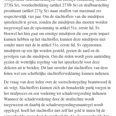
273fa Sr), voordeeltrekking (artikel 273fb Sr) en strafbaarstelling
prostituant (artikel 273g Sr) staan straffen van maximaal zes
respectievelijk vier jaar. Om de slachtoffers van die misdrijven
spreekrecht te geven, zouden die misdrijven dus moeten worden
toegevoegd aan de opsomming in artikel 51e, eerste lid, Sv.
Hoewel het hier gaat om ernstige misdrijven die een grote impact
kunnen hebben op het slachtoffer, kunnen deze misdrijven niet
zonder meer met de in artikel 51e, eerste lid, Sv opgenomen
misdrijven op een lijn worden gesteld, gezien de aard en de
gevolgen van die misdrijven. Om die reden wordt geen aanleiding
gezien de wettelijke regeling van het spreekrecht voor deze
delicten uit te breiden. Dit laat onverlet dat slachtoffers van deze
feiten wel een schriftelijke slachtofferverklaring kunnen indienen.
De vraag van deze leden over de voorschotregeling beantwoord ik
als volgt. Slachtoffers kunnen zich als benadeelde partij voegen in
het strafproces en een vordering tot schadevergoeding indienen.
Wanneer de schadevordering door de strafrechter wordt
toegewezen en daarbij de schadevergoedingsmaatregel wordt
opgelegd, hoeft het slachtoffer niet zelf het geld te innen bij de
veroordeelde, maar doet de overheid dit. Als de veroordeelde het