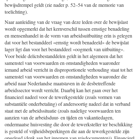
bewijsdrempel geldt (zie nader p. 52–54 van de memorie van
toelichting).
Naar aanleiding van de vraag van deze leden over de bewijslast
wordt opgemerkt dat het kernverschil tussen ernstige benadeling
en mensenhandel in de vorm van arbeidsuitbuiting erin is gelegen
dat voor het bestanddeel «ernstig wordt benadeeld» de bewijslat
lager ligt dan voor het bestanddeel «oogmerk van uitbuiting».
Voor beide delictsbestanddelen geldt in het algemeen dat het
samenstel van voorwaarden en omstandigheden waaronder
iemand arbeid verricht in disproportionele verhouding staat tot het
samenstel van voorwaarden en omstandigheden waaronder die
arbeid naar Nederlandse maatstaven in de desbetreffende
arbeidssector wordt verricht. Daarbij kan het gaan over het
financieel nadeel voor de tewerkgestelde (zoals vormen van
substantiële onderbetaling) of andersoortig nadeel dat in verband
staat met de arbeidssituatie (zoals nadelige voorwaarden ten
aanzien van de arbeidsduur- en tijden en vakantiedagen,
ondermaatse huisvesting die door de tewerksteller ter beschikking
is gesteld of vrijheidsbeperkingen die aan de tewerkgestelde zijn
opgelegd (denk aan het innemen van reisdocumenten)). Financieel