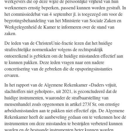
werkgevers die op deze wijze de persoonlijke vrijheid van hun
werknemers ernstig beperken, passend kunnen worden gestraft. In
het commissiedebat van 4 september jl. is toegezegd om voor de
begrotingsbehandeling van het Ministerie van Sociale Zaken en
Werkgelegenheid de Kamer te informeren over de stand van
zaken.
De leden van de ChristenUnie-fractie lezen dat het huidige
strafrechtelijke normenkader volgens de rechtspraktijk
ontoereikend is gebleken om de huidige misstanden effectief aan
te kunnen pakken. Deze leden vragen naar een nadere
concretisering van de gebreken die de opsporingsinstanties
ervaren.
In het rapport van de Algemene Rekenkamer «Daders vrijuit,
slachtoffers niet geholpen», uit 2021, is geconcludeerd dat de
huidige instrumenten, waaronder de strafbaarstelling van
mensenhandel zoals opgenomen in artikel 273f Sr, om ernstige
arbeidsmisstanden aan te pakken niet effectief zijn. De Algemene
Rekenkamer heeft de aanbeveling gedaan om te verkennen hoe de
instrumenten om deze misstanden te bestrijden verbeterd kunnen
worden en de bestaande instrumenten beter kunnen worden