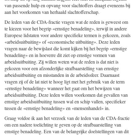
van passende hulp en opvang voor slachtoffers draagt eveneens bij
aan het voorkomen van herhaald slachtofferschap.
De leden van de CDA-fractie vragen wat de reden is geweest om
te kiezen voor het begrip «ernstige benadeling», terwijl in andere
Europese lidstaten voor andere specifieke termen is gekozen, zoals
«arbeidsuitbuiting» of «economische uitbuiting». Deze leden
vragen naar de bewijslast die komt kijken bij het begrip «ernstige
benadeling» en in hoeverre dit ziet op ernstige vormen van
arbeidsuitbuiting. Zij willen weten wat de reden is dat niet is
gekozen voor een afzonderlijke strafbaarstelling van ernstige
arbeidsuitbuiting en misstanden in de arbeidssfeer. Daarnaast
vragen zij of de lat niet te hoog ligt met het gebruik van de term
«ernstige benadeling» wanneer het gaat om het bewijzen van
arbeidsuitbuiting. Deze leden willen voorkomen dat gevallen van
ernstige arbeidsuitbuiting tussen wal en schip vallen, specifieker
tussen de «ernstige benadeling» en «mensenhandel» in.
Graag voldoe ik aan het verzoek van de leden van de CDA-fractie
om een nadere toelichting te geven op de strafbaarstelling van
ernstige benadeling. Een van de belangrijke doelstellingen van dit