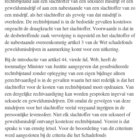
rechtsbijstand aan een slachtoffer van een seksueel misdrijf of een
geweldsmisdrijf of aan een nabestaande van een slachtoffer van zo
een misdrijf, als het slachtoffer als gevolg van dat misdrijf is
overleden. De rechtsbijstand is in de bedoelde gevallen kosteloos
ongeacht de draagkracht van het slachtoffer. Voorwaarde is dat in
de desbetreffende zaak vervolging is ingesteld en het slachtoffer of
de nabestaande overeenkomstig artikel 3 van de Wet schadefonds
geweldsmisdrijven in aanmerking komt voor een uitkering.
Bij de introductie van artikel 44, vierde lid, Wrb, heeft de
toenmalige Minister van Justitie aangegeven dat gesubsidieerde
rechtsbijstand zonder oplegging van een eigen bijdrage alleen
gerechtvaardigd is in de gevallen waarin het niet redelijk is dat het
slachtoffer voor de kosten van rechtsbijstand moet opdraaien. Van
een dergelijke rechtvaardiging kan worden gesproken ingeval van
seksuele en geweldsmisdrijven. Dit omdat de gevolgen van deze
misdrijven voor het slachtoffer veelal vergaand ingrijpen in de
persoonlijke levenssfeer. Niet elk slachtoffer van een seksueel of
geweldsmisdrijf ontvangt kosteloze rechtsbijstand. Vereist is dat
sprake is van ernstig letsel. Voor de beoordeling van dit criterium
werd aangesloten bij de criteria die het Schadefonds