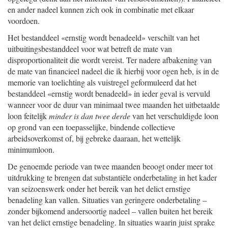
en ander nadeel kunnen zich ook in combinatie met elkaar
voordoen.
Het bestanddeel «ernstig wordt benadeeld» verschilt van het
uitbuitingsbestanddeel voor wat betreft de mate van
disproportionaliteit die wordt vereist. Ter nadere afbakening van
de mate van financieel nadeel die ik hierbij voor ogen heb, is in de
memorie van toelichting als vuistregel geformuleerd dat het
bestanddeel «ernstig wordt benadeeld» in ieder geval is vervuld
wanneer voor de duur van minimaal twee maanden het uitbetaalde
loon feitelijk
minder is dan
twee derde
van het verschuldigde loon
op grond van een toepasselijke, bindende collectieve
arbeidsoverkomst of, bij gebreke daaraan, het wettelijk
minimumloon.
De genoemde periode van twee maanden beoogt onder meer tot
uitdrukking te brengen dat substantiële onderbetaling in het kader
van seizoenswerk onder het bereik van het delict ernstige
benadeling kan vallen. Situaties van geringere onderbetaling –
zonder bijkomend andersoortig nadeel – vallen buiten het bereik
van het delict ernstige benadeling. In situaties waarin juist sprake