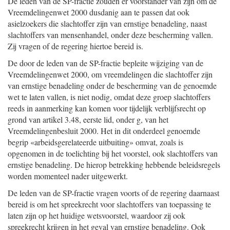
De leden van de SP-fractie zouden er voorstander van zijn om de
Vreemdelingenwet 2000 dusdanig aan te passen dat ook
asielzoekers die slachtoffer zijn van ernstige benadeling, naast
slachtoffers van mensenhandel, onder deze bescherming vallen.
Zij vragen of de regering hiertoe bereid is.
De door de leden van de SP-fractie bepleite wijziging van de
Vreemdelingenwet 2000, om vreemdelingen die slachtoffer zijn
van ernstige benadeling onder de bescherming van de genoemde
wet te laten vallen, is niet nodig, omdat deze groep slachtoffers
reeds in aanmerking kan komen voor tijdelijk verblijfsrecht op
grond van artikel 3.48, eerste lid, onder g, van het
Vreemdelingenbesluit 2000. Het in dit onderdeel genoemde
begrip «arbeidsgerelateerde uitbuiting» omvat, zoals is
opgenomen in de toelichting bij het voorstel, ook slachtoffers van
ernstige benadeling. De hierop betrekking hebbende beleidsregels
worden momenteel nader uitgewerkt.
De leden van de SP-fractie vragen voorts of de regering daarnaast
bereid is om het spreekrecht voor slachtoffers van toepassing te
laten zijn op het huidige wetsvoorstel, waardoor zij ook
spreekrecht krijgen in het geval van ernstige benadeling. Ook