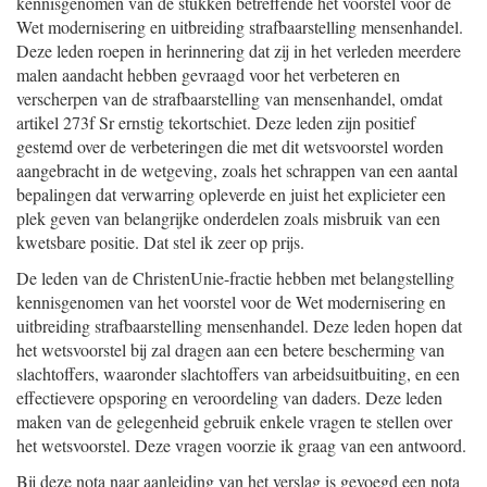
kennisgenomen van de stukken betreffende het voorstel voor de
Wet modernisering en uitbreiding strafbaarstelling mensenhandel.
Deze leden roepen in herinnering dat zij in het verleden meerdere
malen aandacht hebben gevraagd voor het verbeteren en
verscherpen van de strafbaarstelling van mensenhandel, omdat
artikel 273f Sr ernstig tekortschiet. Deze leden zijn positief
gestemd over de verbeteringen die met dit wetsvoorstel worden
aangebracht in de wetgeving, zoals het schrappen van een aantal
bepalingen dat verwarring opleverde en juist het explicieter een
plek geven van belangrijke onderdelen zoals misbruik van een
kwetsbare positie. Dat stel ik zeer op prijs.
De leden van de ChristenUnie-fractie hebben met belangstelling
kennisgenomen van het voorstel voor de Wet modernisering en
uitbreiding strafbaarstelling mensenhandel. Deze leden hopen dat
het wetsvoorstel bij zal dragen aan een betere bescherming van
slachtoffers, waaronder slachtoffers van arbeidsuitbuiting, en een
effectievere opsporing en veroordeling van daders. Deze leden
maken van de gelegenheid gebruik enkele vragen te stellen over
het wetsvoorstel. Deze vragen voorzie ik graag van een antwoord.
Bij deze nota naar aanleiding van het verslag is gevoegd een nota