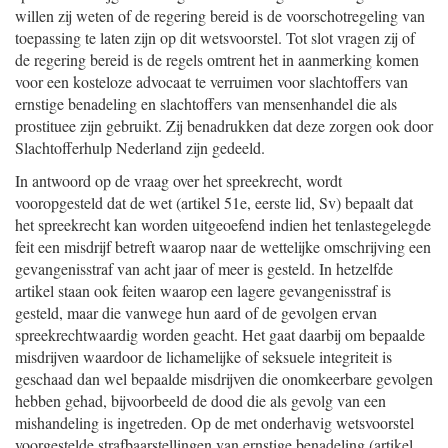
willen zij weten of de regering bereid is de voorschotregeling van
toepassing te laten zijn op dit wetsvoorstel. Tot slot vragen zij of
de regering bereid is de regels omtrent het in aanmerking komen
voor een kosteloze advocaat te verruimen voor slachtoffers van
ernstige benadeling en slachtoffers van mensenhandel die als
prostituee zijn gebruikt. Zij benadrukken dat deze zorgen ook door
Slachtofferhulp Nederland zijn gedeeld.
In antwoord op de vraag over het spreekrecht, wordt
vooropgesteld dat de wet (artikel 51e, eerste lid, Sv) bepaalt dat
het spreekrecht kan worden uitgeoefend indien het tenlastegelegde
feit een misdrijf betreft waarop naar de wettelijke omschrijving een
gevangenisstraf van acht jaar of meer is gesteld. In hetzelfde
artikel staan ook feiten waarop een lagere gevangenisstraf is
gesteld, maar die vanwege hun aard of de gevolgen ervan
spreekrechtwaardig worden geacht. Het gaat daarbij om bepaalde
misdrijven waardoor de lichamelijke of seksuele integriteit is
geschaad dan wel bepaalde misdrijven die onomkeerbare gevolgen
hebben gehad, bijvoorbeeld de dood die als gevolg van een
mishandeling is ingetreden. Op de met onderhavig wetsvoorstel
voorgestelde strafbaarstellingen van ernstige benadeling (artikel