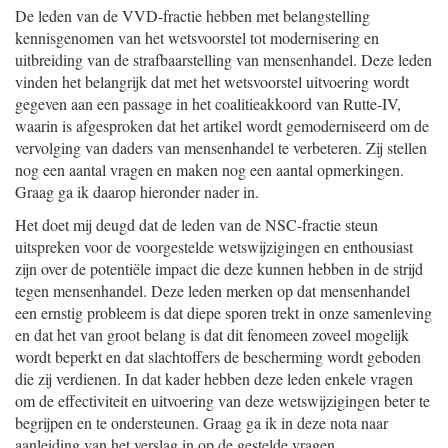
De leden van de VVD-fractie hebben met belangstelling
kennisgenomen van het wetsvoorstel tot modernisering en
uitbreiding van de strafbaarstelling van mensenhandel. Deze leden
vinden het belangrijk dat met het wetsvoorstel uitvoering wordt
gegeven aan een passage in het coalitieakkoord van Rutte-IV,
waarin is afgesproken dat het artikel wordt gemoderniseerd om de
vervolging van daders van mensenhandel te verbeteren. Zij stellen
nog een aantal vragen en maken nog een aantal opmerkingen.
Graag ga ik daarop hieronder nader in.
Het doet mij deugd dat de leden van de NSC-fractie steun
uitspreken voor de voorgestelde wetswijzigingen en enthousiast
zijn over de potentiële impact die deze kunnen hebben in de strijd
tegen mensenhandel. Deze leden merken op dat mensenhandel
een ernstig probleem is dat diepe sporen trekt in onze samenleving
en dat het van groot belang is dat dit fenomeen zoveel mogelijk
wordt beperkt en dat slachtoffers de bescherming wordt geboden
die zij verdienen. In dat kader hebben deze leden enkele vragen
om de effectiviteit en uitvoering van deze wetswijzigingen beter te
begrijpen en te ondersteunen. Graag ga ik in deze nota naar
aanleiding van het verslag in op de gestelde vragen.