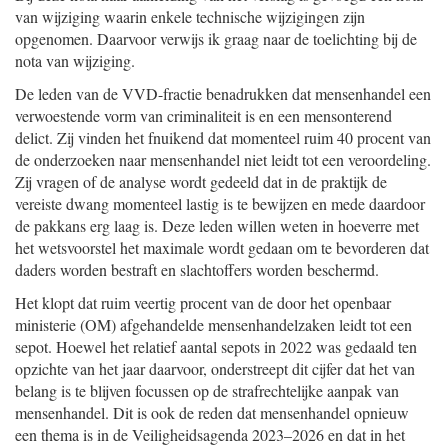
van wijziging waarin enkele technische wijzigingen zijn
opgenomen. Daarvoor verwijs ik graag naar de toelichting bij de
nota van wijziging.
De leden van de VVD-fractie benadrukken dat mensenhandel een
verwoestende vorm van criminaliteit is en een mensonterend
delict. Zij vinden het fnuikend dat momenteel ruim 40 procent van
de onderzoeken naar mensenhandel niet leidt tot een veroordeling.
Zij vragen of de analyse wordt gedeeld dat in de praktijk de
vereiste dwang momenteel lastig is te bewijzen en mede daardoor
de pakkans erg laag is. Deze leden willen weten in hoeverre met
het wetsvoorstel het maximale wordt gedaan om te bevorderen dat
daders worden bestraft en slachtoffers worden beschermd.
Het klopt dat ruim veertig procent van de door het openbaar
ministerie (OM) afgehandelde mensenhandelzaken leidt tot een
sepot. Hoewel het relatief aantal sepots in 2022 was gedaald ten
opzichte van het jaar daarvoor, onderstreept dit cijfer dat het van
belang is te blijven focussen op de strafrechtelijke aanpak van
mensenhandel. Dit is ook de reden dat mensenhandel opnieuw
een thema is in de Veiligheidsagenda 2023–2026 en dat in het