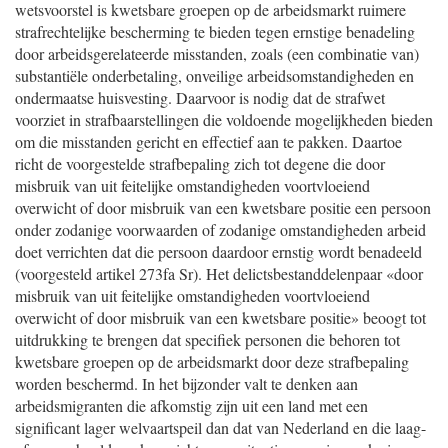
wetsvoorstel is kwetsbare groepen op de arbeidsmarkt ruimere
strafrechtelijke bescherming te bieden tegen ernstige benadeling
door arbeidsgerelateerde misstanden, zoals (een combinatie van)
substantiële onderbetaling, onveilige arbeidsomstandigheden en
ondermaatse huisvesting. Daarvoor is nodig dat de strafwet
voorziet in strafbaarstellingen die voldoende mogelijkheden bieden
om die misstanden gericht en effectief aan te pakken. Daartoe
richt de voorgestelde strafbepaling zich tot degene die door
misbruik van uit feitelijke omstandigheden voortvloeiend
overwicht of door misbruik van een kwetsbare positie een persoon
onder zodanige voorwaarden of zodanige omstandigheden arbeid
doet verrichten dat die persoon daardoor ernstig wordt benadeeld
(voorgesteld artikel 273fa Sr). Het delictsbestanddelenpaar «door
misbruik van uit feitelijke omstandigheden voortvloeiend
overwicht of door misbruik van een kwetsbare positie» beoogt tot
uitdrukking te brengen dat specifiek personen die behoren tot
kwetsbare groepen op de arbeidsmarkt door deze strafbepaling
worden beschermd. In het bijzonder valt te denken aan
arbeidsmigranten die afkomstig zijn uit een land met een
significant lager welvaartspeil dan dat van Nederland en die laag-