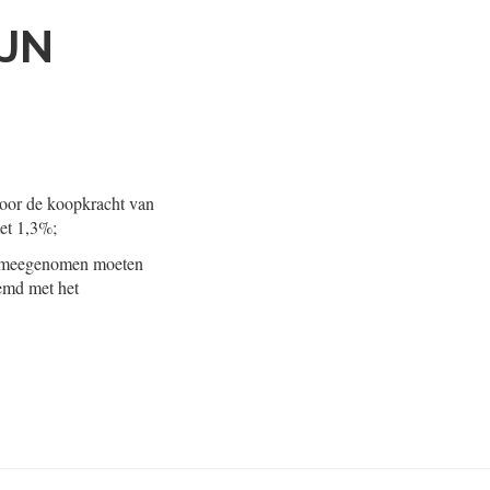
IJN
door de koopkracht van
et 1,3%;
et meegenomen moeten
emd met het