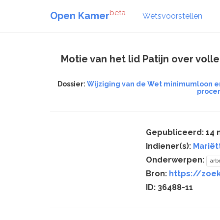
beta
Open Kamer
Wetsvoorstellen
Motie van het lid Patijn over vo
Dossier:
Wijziging van de Wet minimumloon en
procen
Gepubliceerd: 14 
Indiener(s):
Mariët
Onderwerpen:
arb
Bron:
https://zoe
ID: 36488-11