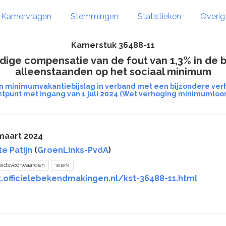
Kamervragen
Stemmingen
Statistieken
Overi
Kamerstuk 36488-11
lledige compensatie van de fout van 1,3% in de
alleenstaanden op het sociaal minimum
 minimumvakantiebijslag in verband met een bijzondere verh
tpunt met ingang van 1 juli 2024 (Wet verhoging minimumloo
maart 2024
te Patijn
(
GroenLinks-PvdA
)
eidsvoorwaarden
werk
k.officielebekendmakingen.nl/kst-36488-11.html