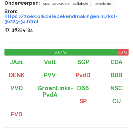
Onderwerpen:
openbare orde en veiligheid
terrorisme
Bron:
https://zoek.officielebekendmakingen.nl/kst-
36225-34.html
ID: 36225-34
90,7 %
9,3 %
JA21
Volt
SGP
CDA
DENK
PVV
PvdD
BBB
VVD
GroenLinks-
D66
NSC
PvdA
SP
CU
FVD