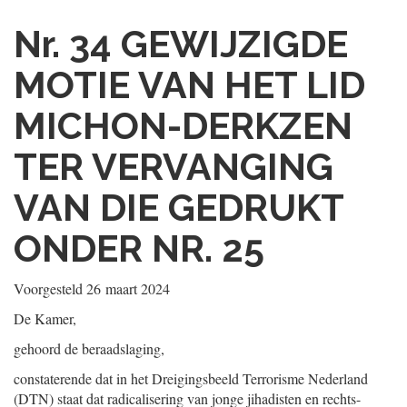
Nr. 34
GEWIJZIGDE
MOTIE VAN HET LID
MICHON-DERKZEN
TER VERVANGING
VAN DIE GEDRUKT
ONDER NR. 25
Voorgesteld
26 maart 2024
De Kamer,
gehoord de beraadslaging,
constaterende dat in het Dreigingsbeeld Terrorisme Nederland
(DTN) staat dat radicalisering van jonge jihadisten en rechts-