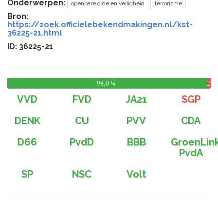
Onderwerpen:
openbare orde en veiligheid
terrorisme
Bron:
https://zoek.officielebekendmakingen.nl/kst-
36225-21.html
ID: 36225-21
98,0 %
2,0
%
VVD
FVD
JA21
SGP
DENK
CU
PVV
CDA
D66
PvdD
BBB
GroenLin
PvdA
SP
NSC
Volt