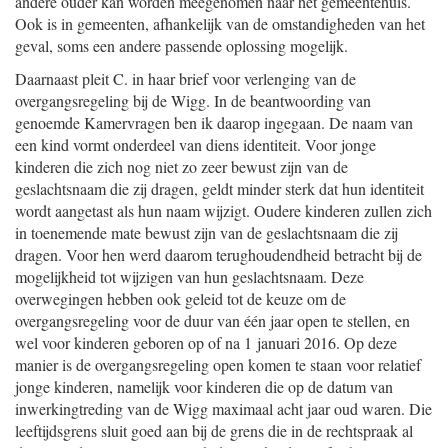
andere ouder kan worden meegenomen naar het gemeentehuis.
Ook is in gemeenten, afhankelijk van de omstandigheden van het
geval, soms een andere passende oplossing mogelijk.
Daarnaast pleit C. in haar brief voor verlenging van de
overgangsregeling bij de Wigg. In de beantwoording van
genoemde Kamervragen ben ik daarop ingegaan. De naam van
een kind vormt onderdeel van diens identiteit. Voor jonge
kinderen die zich nog niet zo zeer bewust zijn van de
geslachtsnaam die zij dragen, geldt minder sterk dat hun identiteit
wordt aangetast als hun naam wijzigt. Oudere kinderen zullen zich
in toenemende mate bewust zijn van de geslachtsnaam die zij
dragen. Voor hen werd daarom terughoudendheid betracht bij de
mogelijkheid tot wijzigen van hun geslachtsnaam. Deze
overwegingen hebben ook geleid tot de keuze om de
overgangsregeling voor de duur van één jaar open te stellen, en
wel voor kinderen geboren op of na 1 januari 2016. Op deze
manier is de overgangsregeling open komen te staan voor relatief
jonge kinderen, namelijk voor kinderen die op de datum van
inwerkingtreding van de Wigg maximaal acht jaar oud waren. Die
leeftijdsgrens sluit goed aan bij de grens die in de rechtspraak al