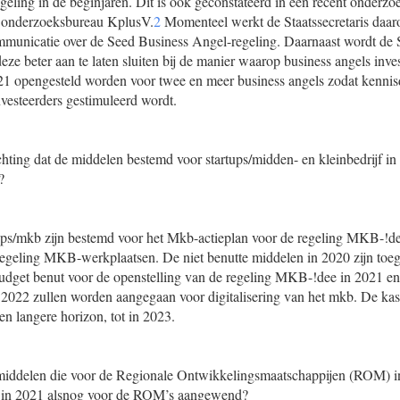
eling in de beginjaren. Dit is ook geconstateerd in een recent onderzo
r onderzoeksbureau KplusV.
2
Momenteel werkt de Staatssecretaris daa
ommunicatie over de Seed Business Angel-regeling. Daarnaast wordt de
ze beter aan te laten sluiten bij de manier waarop business angels inve
021 opengesteld worden voor twee en meer business angels zodat kennis
vesteerders gestimuleerd wordt.
chting dat de middelen bestemd voor startups/midden- en kleinbedrijf in
?
ups/mkb zijn bestemd voor het Mkb-actieplan voor de regeling MKB-!dee
egeling MKB-werkplaatsen. De niet benutte middelen in 2020 zijn toe
udget benut voor de openstelling van de regeling MKB-!dee in 2021 en
 2022 zullen worden aangegaan voor digitalisering van het mkb. De ka
en langere horizon, tot in 2023.
middelen die voor de Regionale Ontwikkelingsmaatschappijen (ROM) in
n in 2021 alsnog voor de ROM’s aangewend?