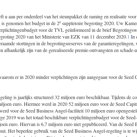
eft u aan per onderdeel van het steunpakket de raming en realisatie voo
e
g is genomen het budget in de 2
suppletoire begroting 2020. Uw Kamer 
verplichtingenbudget voor de TVL geïnformeerd in de brief Begrotingsw
begroting 2020 van het Ministerie van EZK van 11 december 2020.
1
In 
aamde stortingen in de begrotingsreserves van de garantieregelingen, 
en afhankelijk zijn van de gerealiseerde premie-ontvangsten en schade-u
arom er in 2020 minder verplichtingen zijn aangegaan voor de Seed C
eling is jaarlijks structureel 32 miljoen euro beschikbaar. Tijdens de co
iljoen euro. Hiermee werd in 2020 52 miljoen euro voor de Seed Capit
 werd voor de Seed Business Angel-faciliteit 10 miljoen euro opengeste
ge 2019 was het totaal beschikbare verplichtingenbudget voor de Seed-
joen euro. Hiervan is 6,7 miljoen euro niet gepubliceerd. Van de Seed
nut. Het beperkte gebruik van de Seed Business Angel-regeling is te wij