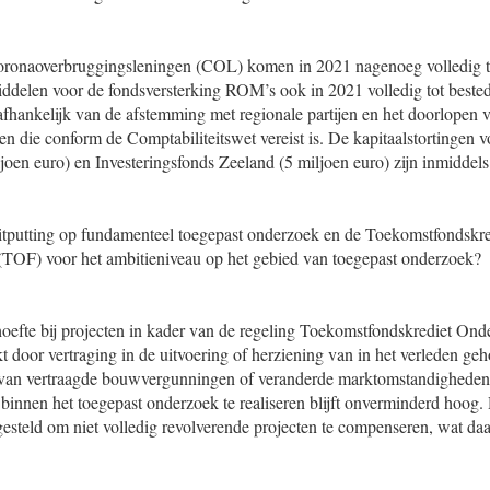
ronaoverbruggingsleningen (COL) komen in 2021 nagenoeg volledig t
iddelen voor de fondsversterking ROM’s ook in 2021 volledig tot best
afhankelijk van de afstemming met regionale partijen en het doorlopen 
n die conform de Comptabiliteitswet vereist is. De kapitaalstortingen 
joen euro) en Investeringsfonds Zeeland (5 miljoen euro) zijn inmiddels
itputting op fundamenteel toegepast onderzoek en de Toekomstfondskre
 (TOF) voor het ambitieniveau op het gebied van toegepast onderzoek?
hoefte bij projecten in kader van de regeling Toekomstfondskrediet Onde
 door vertraging in de uitvoering of herziening van in het verleden geh
g van vertraagde bouwvergunningen of veranderde marktomstandigheden
binnen het toegepast onderzoek te realiseren blijft onverminderd hoog.
ngesteld om niet volledig revolverende projecten te compenseren, wat da