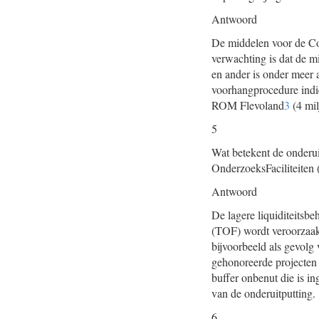
Antwoord
De middelen voor de Co
verwachting is dat de m
en ander is onder meer 
voorhangprocedure indie
ROM Flevoland
3
(4 mil
5
Wat betekent de onderu
OnderzoeksFaciliteiten
Antwoord
De lagere liquiditeitsbe
(TOF) wordt veroorzaakt
bijvoorbeeld als gevol
gehonoreerde projecten 
buffer onbenut die is i
van de onderuitputting.
6