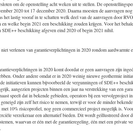
besloten om de openstelling acht weken uit te stellen. De openstelling
ovember 2020 tot 17 december 2020. Daarna moesten de aanvragen nog
 het lastig vooraf in te schatten welk deel van de aanvragen door RV
 en welke begin 2021 een beschikking zouden krijgen. Voor het behal
een SDE++ beschikking afgeven eind 2020 of begin 2021 nihil.
et niet verlenen van garantieverplichtingen in 2020 rondom aardwarmte 
arantieverplichtingen in 2020 komt doordat er geen aanvragen zijn inge
ebben. Onder andere omdat er in 2020 weinig nieuwe geothermie initiat
 initiatieven kunnen bijvoorbeeld de vergunningen of SDE++ beschik
ngrijk, aangezien projecten binnen een jaar na verstrekking van een gar
aast speelt dat in bekende gebieden, operators bij een vervolgproject i
 geneigd zijn zelf het risico te nemen, terwijl er voor de minder bekend
g met 10% risicoprofiel, nog geen commercieel project mogelijk is. Voor
ciële verzekeraar een alternatief bieden. Dit wordt geïllustreerd door 
stemen, waarvan er één met de garantieregeling, één met een private ve
.