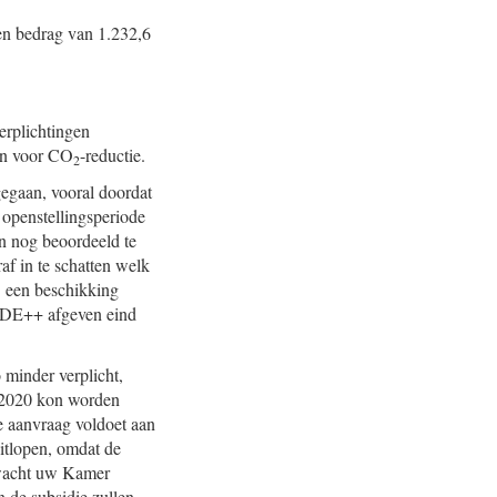
en bedrag van 1.232,6
erplichtingen
en voor CO
-reductie.
2
egaan, vooral doordat
 openstellingsperiode
n nog beoordeeld te
f in te schatten welk
 een beschikking
 SDE++ afgeven eind
o minder verplicht,
n 2020 kon worden
e aanvraag voldoet aan
uitlopen, omdat de
erwacht uw Kamer
 de subsidie zullen