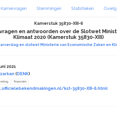
Kamervragen
Stemmingen
Statistieken
Overi
Kamerstuk 35830-XIII-6
n vragen en antwoorden over de Slotwet Minis
Klimaat 2020 (Kamerstuk 35830-XIII)
aarverslag en slotwet Ministerie van Economische Zaken en Kl
uni 2021
Azarkan
(
DENK
)
roting
financiën
.officielebekendmakingen.nl/kst-35830-XIII-6.html