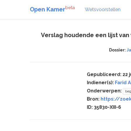
beta
Open Kamer
Wetsvoorstellen
Verslag houdende een lijst va
Dossier:
J
Gepubliceerd: 22 j
Indiener(s):
Farid 
Onderwerpen:
beg
Bron:
https://zoek
ID: 35830-XIII-6