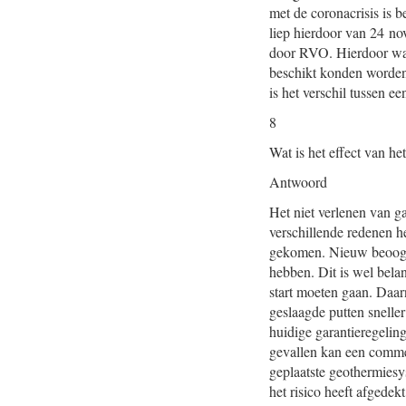
met de coronacrisis is 
liep hierdoor van 24 n
door RVO. Hierdoor was
beschikt konden worden
is het verschil tussen 
8
Wat is het effect van h
Antwoord
Het niet verlenen van g
verschillende redenen h
gekomen. Nieuw beoogde
hebben. Dit is wel bela
start moeten gaan. Daarn
geslaagde putten sneller
huidige garantieregelin
gevallen kan een commer
geplaatste geothermiesy
het risico heeft afgedekt