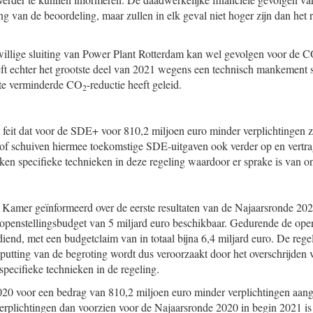
ing van de beoordeling, maar zullen in elk geval niet hoger zijn dan het
jwillige sluiting van Power Plant Rotterdam kan wel gevolgen voor de 
ft echter het grootste deel van 2021 wegens een technisch mankement s
kte verminderde CO
-reductie heeft geleid.
2
et feit dat voor de SDE+ voor 810,2 miljoen euro minder verplichtingen
 of schuiven hiermee toekomstige SDE-uitgaven ook verder op en vert
eken specifieke technieken in deze regeling waardoor er sprake is van o
e Kamer geïnformeerd over de eerste resultaten van de Najaarsronde 
penstellingsbudget van 5 miljard euro beschikbaar. Gedurende de opens
iend, met een budgetclaim van in totaal bijna 6,4 miljard euro. De reg
putting van de begroting wordt dus veroorzaakt door het overschrijden v
specifieke technieken in de regeling.
20 voor een bedrag van 810,2 miljoen euro minder verplichtingen aang
verplichtingen dan voorzien voor de Najaarsronde 2020 in begin 2021 is 