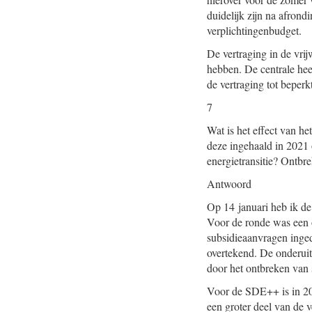
duidelijk zijn na afrond
verplichtingenbudget.
De vertraging in de vri
hebben. De centrale hee
de vertraging tot beper
7
Wat is het effect van h
deze ingehaald in 2021
energietransitie? Ontbr
Antwoord
Op 14 januari heb ik d
Voor de ronde was een o
subsidieaanvragen inged
overtekend. De onderuit
door het ontbreken van 
Voor de SDE++ is in 20
een groter deel van de 