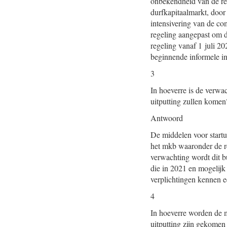
onbekendheid van de reg
durfkapitaalmarkt, doo
intensivering van de c
regeling aangepast om de
regeling vanaf 1 juli 2
beginnende informele in
3
In hoeverre is de verwa
uitputting zullen komen
Antwoord
De middelen voor start
het mkb waaronder de r
verwachting wordt dit b
die in 2021 en mogelijk
verplichtingen kennen e
4
In hoeverre worden de 
uitputting zijn gekome