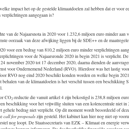
elke impact het op de gestelde klimaatdoelen zal hebben dat er voor e
 verplichtingen aangegaan is?
ichte van de Najaarsnota in 2020 voor 1.232,6 miljoen euro minder aan v
ste oorzaak van deze afwijking liggen bij de SDE++ en de maatregel
20 voor een bedrag van 810,2 miljoen euro minder verplichtingen aang
verplichtingen voor de Najaarsronde 2020 in begin 2021 is verplicht. De
24 november 2020 tot 17 december 2020, daarna dienden de aanvrage
enst voor Ondernemend Nederland (RVO). Hierdoor was het lastig voora
door RVO nog eind 2020 beschikt konden worden en welke begin 2021
t behalen van de klimaatdoelen is het verschil tussen een beschikking
l.
oor CO
-reductie die vanuit artikel 4 zijn bekostigd is 238,8 miljoen eur
2
en beschikking voor het vrijwillig sluiten van een kolencentrale niet i
et gehele bedrag niet verplicht. Op dit moment wordt beoordeeld of dez
de
call for proposals
zijn gesteld. Het kabinet kan hier nog niet op voor
orstel nog loopt. De Staatssecretaris van EZK – Klimaat en energie v
verder te kunnen informeren. De daadwerkelijke financiële gevolgen van