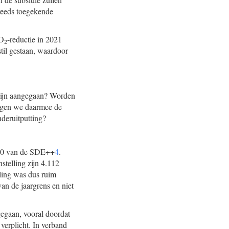
 reeds toegekende
CO
-reductie in 2021
2
til gestaan, waardoor
 zijn aangegaan? Worden
ragen we daarmee de
nderuitputting?
2020 van de SDE++
4
.
telling zijn 4.112
eling was dus ruim
an de jaargrens en niet
egaan, vooral doordat
verplicht. In verband