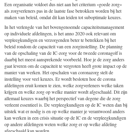
Een organisatie voldoet dus niet aan het criterium «goede zorg»
als zorgverleners pas in de laatste fase betrokken worden bij het
maken van beleid, omdat dit kan leiden tot suboptimale keuzes.
In het verlengde van het bovengenoemde capaciteitsmanagement
op individuele afdelingen, is het anno 2020 ook relevant om
verpleegkundigen en verzorgenden beter te betrekken bij het
beleid rondom de capaciteit van een zorginstelling. De planning
van de opschaling van de IC-zorg voor de tweede coronagolf is
daarbij het meest aansprekende voorbeeld. Hoe je de zorg anders
gaat leveren om de capaciteit te vergroten heeft grote impact op de
manier van werken. Het opschalen van coronazorg stelt de
instelling voor veel keuzes. Er wordt besloten hoe de corona
afdelingen eruit komen te zien, welke zorgverleners welke taken
krijgen en welke zorg op welke manier wordt afgeschaald. Dit zijn
allemaal keuzes waarbij het perspectief van degene die de zorg
verleent essentieel is. De verpleegkundigen op de IC weten dan bij
uitstek wat er nodig is en op welke manier je verantwoord anders
kan werken in een crisis situatie op de IC en de verpleegkundigen
op andere afdelingen weten welke zorg er op welke afdeling
afgeschaald kan worden.