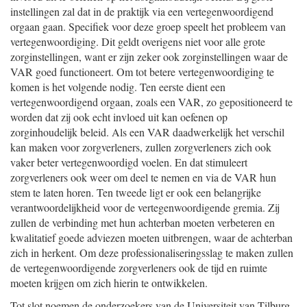
instellingen zal dat in de praktijk via een vertegenwoordigend
orgaan gaan. Specifiek voor deze groep speelt het probleem van
vertegenwoordiging. Dit geldt overigens niet voor alle grote
zorginstellingen, want er zijn zeker ook zorginstellingen waar de
VAR goed functioneert. Om tot betere vertegenwoordiging te
komen is het volgende nodig. Ten eerste dient een
vertegenwoordigend orgaan, zoals een VAR, zo gepositioneerd te
worden dat zij ook echt invloed uit kan oefenen op
zorginhoudelijk beleid. Als een VAR daadwerkelijk het verschil
kan maken voor zorgverleners, zullen zorgverleners zich ook
vaker beter vertegenwoordigd voelen. En dat stimuleert
zorgverleners ook weer om deel te nemen en via de VAR hun
stem te laten horen. Ten tweede ligt er ook een belangrijke
verantwoordelijkheid voor de vertegenwoordigende gremia. Zij
zullen de verbinding met hun achterban moeten verbeteren en
kwalitatief goede adviezen moeten uitbrengen, waar de achterban
zich in herkent. Om deze professionaliseringsslag te maken zullen
de vertegenwoordigende zorgverleners ook de tijd en ruimte
moeten krijgen om zich hierin te ontwikkelen.
Tot slot noemen de onderzoekers van de Universiteit van Tilburg