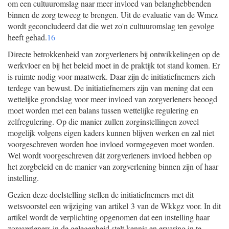
om een cultuuromslag naar meer invloed van belanghebbenden
binnen de zorg teweeg te brengen. Uit de evaluatie van de Wmcz
wordt geconcludeerd dat die wet zo'n cultuuromslag ten gevolge
heeft gehad.
16
Directe betrokkenheid van zorgverleners bij ontwikkelingen op de
werkvloer en bij het beleid moet in de praktijk tot stand komen. Er
is ruimte nodig voor maatwerk. Daar zijn de initiatiefnemers zich
terdege van bewust. De initiatiefnemers zijn van mening dat een
wettelijke grondslag voor meer invloed van zorgverleners beoogd
moet worden met een balans tussen wettelijke regulering en
zelfregulering. Op die manier zullen zorginstellingen zoveel
mogelijk volgens eigen kaders kunnen blijven werken en zal niet
voorgeschreven worden hoe invloed vormgegeven moet worden.
Wel wordt voorgeschreven dát zorgverleners invloed hebben op
het zorgbeleid en de manier van zorgverlening binnen zijn of haar
instelling.
Gezien deze doelstelling stellen de initiatiefnemers met dit
wetsvoorstel een wijziging van artikel 3 van de Wkkgz voor. In dit
artikel wordt de verplichting opgenomen dat een instelling haar
zorgverleners in de gelegenheid stelt kennis en ervaring in te