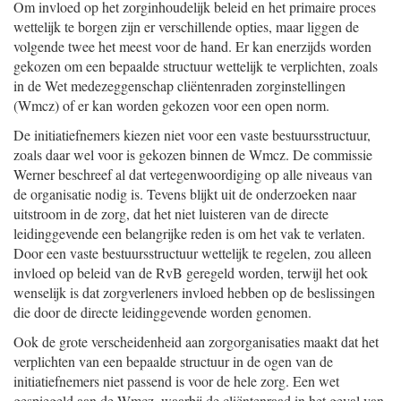
Om invloed op het zorginhoudelijk beleid en het primaire proces
wettelijk te borgen zijn er verschillende opties, maar liggen de
volgende twee het meest voor de hand. Er kan enerzijds worden
gekozen om een bepaalde structuur wettelijk te verplichten, zoals
in de Wet medezeggenschap cliëntenraden zorginstellingen
(Wmcz) of er kan worden gekozen voor een open norm.
De initiatiefnemers kiezen niet voor een vaste bestuursstructuur,
zoals daar wel voor is gekozen binnen de Wmcz. De commissie
Werner beschreef al dat vertegenwoordiging op alle niveaus van
de organisatie nodig is. Tevens blijkt uit de onderzoeken naar
uitstroom in de zorg, dat het niet luisteren van de directe
leidinggevende een belangrijke reden is om het vak te verlaten.
Door een vaste bestuursstructuur wettelijk te regelen, zou alleen
invloed op beleid van de RvB geregeld worden, terwijl het ook
wenselijk is dat zorgverleners invloed hebben op de beslissingen
die door de directe leidinggevende worden genomen.
Ook de grote verscheidenheid aan zorgorganisaties maakt dat het
verplichten van een bepaalde structuur in de ogen van de
initiatiefnemers niet passend is voor de hele zorg. Een wet
gespiegeld aan de Wmcz, waarbij de cliëntenraad in het geval van