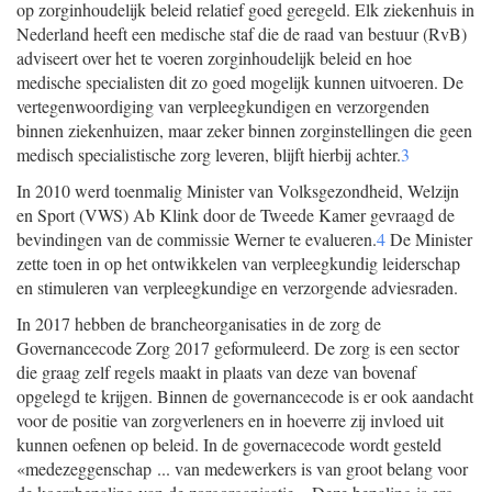
op zorginhoudelijk beleid relatief goed geregeld. Elk ziekenhuis in
Nederland heeft een medische staf die de raad van bestuur (RvB)
adviseert over het te voeren zorginhoudelijk beleid en hoe
medische specialisten dit zo goed mogelijk kunnen uitvoeren. De
vertegenwoordiging van verpleegkundigen en verzorgenden
binnen ziekenhuizen, maar zeker binnen zorginstellingen die geen
medisch specialistische zorg leveren, blijft hierbij achter.
3
In 2010 werd toenmalig Minister van Volksgezondheid, Welzijn
en Sport (VWS) Ab Klink door de Tweede Kamer gevraagd de
bevindingen van de commissie Werner te evalueren.
4
De Minister
zette toen in op het ontwikkelen van verpleegkundig leiderschap
en stimuleren van verpleegkundige en verzorgende adviesraden.
In 2017 hebben de brancheorganisaties in de zorg de
Governancecode Zorg 2017 geformuleerd. De zorg is een sector
die graag zelf regels maakt in plaats van deze van bovenaf
opgelegd te krijgen. Binnen de governancecode is er ook aandacht
voor de positie van zorgverleners en in hoeverre zij invloed uit
kunnen oefenen op beleid. In de governacecode wordt gesteld
«medezeggenschap ... van medewerkers is van groot belang voor