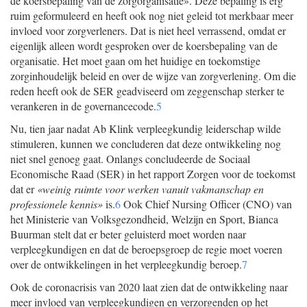
de koersbepaling van de zorgorganisatie». Deze bepaling is erg
ruim geformuleerd en heeft ook nog niet geleid tot merkbaar meer
invloed voor zorgverleners. Dat is niet heel verrassend, omdat er
eigenlijk alleen wordt gesproken over de koersbepaling van de
organisatie. Het moet gaan om het huidige en toekomstige
zorginhoudelijk beleid en over de wijze van zorgverlening. Om die
reden heeft ook de SER geadviseerd om zeggenschap sterker te
verankeren in de governancecode.
5
Nu, tien jaar nadat Ab Klink verpleegkundig leiderschap wilde
stimuleren, kunnen we concluderen dat deze ontwikkeling nog
niet snel genoeg gaat. Onlangs concludeerde de Sociaal
Economische Raad (SER) in het rapport Zorgen voor de toekomst
dat er
«weinig ruimte voor werken vanuit vakmanschap en
professionele kennis»
is.
6
Ook Chief Nursing Officer (CNO) van
het Ministerie van Volksgezondheid, Welzijn en Sport, Bianca
Buurman stelt dat er beter geluisterd moet worden naar
verpleegkundigen en dat de beroepsgroep de regie moet voeren
over de ontwikkelingen in het verpleegkundig beroep.
7
Ook de coronacrisis van 2020 laat zien dat de ontwikkeling naar
meer invloed van verpleegkundigen en verzorgenden op het