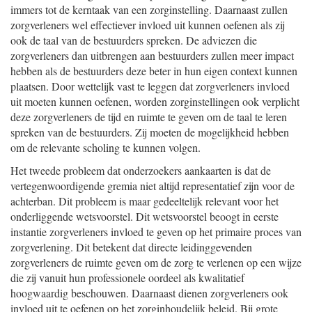
immers tot de kerntaak van een zorginstelling. Daarnaast zullen
zorgverleners wel effectiever invloed uit kunnen oefenen als zij
ook de taal van de bestuurders spreken. De adviezen die
zorgverleners dan uitbrengen aan bestuurders zullen meer impact
hebben als de bestuurders deze beter in hun eigen context kunnen
plaatsen. Door wettelijk vast te leggen dat zorgverleners invloed
uit moeten kunnen oefenen, worden zorginstellingen ook verplicht
deze zorgverleners de tijd en ruimte te geven om de taal te leren
spreken van de bestuurders. Zij moeten de mogelijkheid hebben
om de relevante scholing te kunnen volgen.
Het tweede probleem dat onderzoekers aankaarten is dat de
vertegenwoordigende gremia niet altijd representatief zijn voor de
achterban. Dit probleem is maar gedeeltelijk relevant voor het
onderliggende wetsvoorstel. Dit wetsvoorstel beoogt in eerste
instantie zorgverleners invloed te geven op het primaire proces van
zorgverlening. Dit betekent dat directe leidinggevenden
zorgverleners de ruimte geven om de zorg te verlenen op een wijze
die zij vanuit hun professionele oordeel als kwalitatief
hoogwaardig beschouwen. Daarnaast dienen zorgverleners ook
invloed uit te oefenen op het zorginhoudelijk beleid. Bij grote