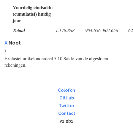
Voordelig eindsaldo
(cumulatief) huidig
jaar
Totaal
1.178.868
904.656
904.656
62
X
Noot
1
Exclusief artikelonderdeel 5.10 Saldo van de afgesloten
rekeningen.
Colofon
GitHub
Twitter
Contact
v1.2b1