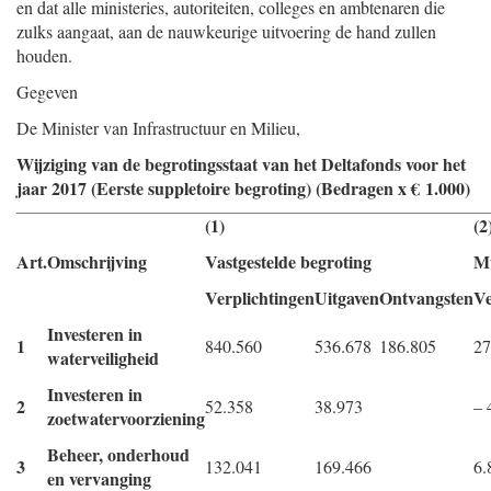
en dat alle ministeries, autoriteiten, colleges en ambtenaren die
zulks aangaat, aan de nauwkeurige uitvoering de hand zullen
houden.
Gegeven
De Minister van Infrastructuur en Milieu,
Wijziging van de begrotingsstaat van het Deltafonds voor het
jaar 2017 (Eerste suppletoire begroting) (Bedragen x € 1.000)
(1)
(2
Art.
Omschrijving
Vastgestelde begroting
Mu
Verplich
tingen
Uitgaven
Ontvang
sten
Ve
Investeren in
1
840.560
536.678
186.805
27
waterveiligheid
Investeren in
2
52.358
38.973
– 
zoetwatervoorziening
Beheer, onderhoud
3
132.041
169.466
6.
en vervanging