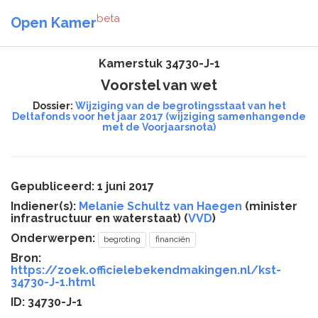
beta
Open Kamer
Kamerstuk 34730-J-1
Voorstel van wet
Dossier:
Wijziging van de begrotingsstaat van het
Deltafonds voor het jaar 2017 (wijziging samenhangende
met de Voorjaarsnota)
Gepubliceerd: 1 juni 2017
Indiener(s):
Melanie Schultz van Haegen
(minister
infrastructuur en waterstaat) (
VVD
)
Onderwerpen:
begroting
financiën
Bron:
https://zoek.officielebekendmakingen.nl/kst-
34730-J-1.html
ID: 34730-J-1