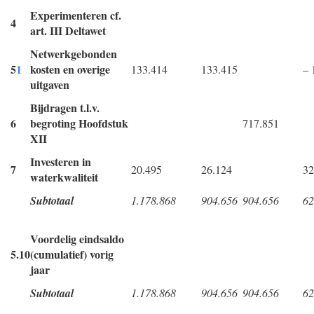
Experimenteren cf.
4
art. III Deltawet
Netwerkgebonden
5
1
kosten en overige
133.414
133.415
– 
uitgaven
Bijdragen t.l.v.
6
begroting Hoofdstuk
717.851
XII
Investeren in
7
20.495
26.124
32
waterkwaliteit
Subtotaal
1.178.868
904.656
904.656
62
Voordelig eindsaldo
5.10
(cumulatief) vorig
jaar
Subtotaal
1.178.868
904.656
904.656
62