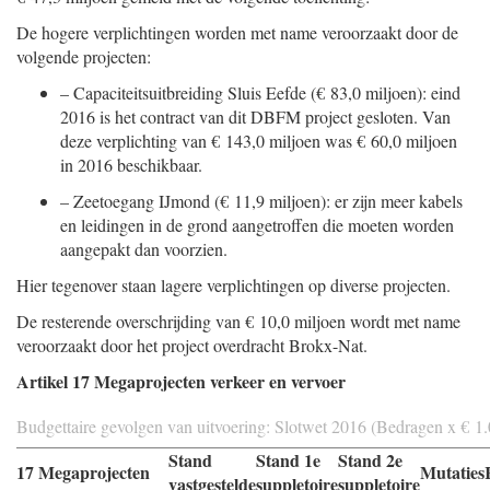
De hogere verplichtingen worden met name veroorzaakt door de
volgende projecten:
–
Capaciteitsuitbreiding Sluis Eefde (€ 83,0 miljoen): eind
2016 is het contract van dit DBFM project gesloten. Van
deze verplichting van € 143,0 miljoen was € 60,0 miljoen
in 2016 beschikbaar.
–
Zeetoegang IJmond (€ 11,9 miljoen): er zijn meer kabels
en leidingen in de grond aangetroffen die moeten worden
aangepakt dan voorzien.
Hier tegenover staan lagere verplichtingen op diverse projecten.
De resterende overschrijding van € 10,0 miljoen wordt met name
veroorzaakt door het project overdracht Brokx-Nat.
Artikel 17 Megaprojecten verkeer en vervoer
Budgettaire gevolgen van uitvoering: Slotwet 2016 (Bedragen x € 1
Stand
Stand 1e
Stand 2e
17 Megaprojecten
Mutaties
vastgestelde
suppletoire
suppletoire