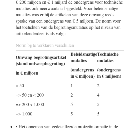
€ 200 miljoen en € 1 miljard de ondergrens voor technische
mutaties ook neerwaarts is bijgesteld. Voor beleidsmatige
mutaties was er bij de artikelen van deze omvang reeds
sprake van een ondergrens van € 5 miljoen. De norm voor
het toelichten van de begrotingsmutaties op het niveau van
artikelonderdeel is als volgt:
Norm bij te verklaren verschillen
Beleidsmatige
Technische
Omvang begrotingsartikel
mutaties
mutaties
(stand ontwerpbegroting)
(ondergrens
(ondergrens
in € miljoen
in € miljoen)
in € miljoen)
< 50
1
2
=> 50 en < 200
2
4
=> 200 < 1.000
5
5
=> 1.000
5
5
•
Het opnemen van gedetailleerde projectinformatie in de