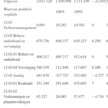
Uitgaven
2.011.120
1.830.898
2.111.430
– 22.410
2
Waarvan juridisch
100%
100%
verplicht
12.01
9.691
10.282
10.502
0
1
Verkeersmanagement
12.02 Beheer,
onderhoud en
678.756
608.157
630.225
6.288
6
vervanging
12.02.01 Beheer en
498.217
495.717
512.618
0
5
onderhoud
12.02.04 Vervanging
180.539
112.440
117.607
6.288
1
12.03 Aanleg
443.676
317.725
533.082
– 4.727
5
12.03.01 Realisatie
351.349
291.640
475.605
7
4
12.03.02
Verkenningen en
92.327
26.085
57.477
– 4.734
5
planuitwerkingen