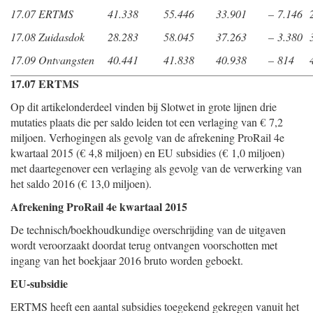
17.07 ERTMS
41.338
55.446
33.901
– 7.146
17.08 Zuidasdok
28.283
58.045
37.263
– 3.380
17.09 Ontvangsten
40.441
41.838
40.938
– 814
17.07 ERTMS
Op dit artikelonderdeel vinden bij Slotwet in grote lijnen drie
mutaties plaats die per saldo leiden tot een verlaging van € 7,2
miljoen. Verhogingen als gevolg van de afrekening ProRail 4e
kwartaal 2015 (€ 4,8 miljoen) en EU subsidies (€ 1,0 miljoen)
met daartegenover een verlaging als gevolg van de verwerking van
het saldo 2016 (€ 13,0 miljoen).
Afrekening ProRail 4e kwartaal 2015
De technisch/boekhoudkundige overschrijding van de uitgaven
wordt veroorzaakt doordat terug ontvangen voorschotten met
ingang van het boekjaar 2016 bruto worden geboekt.
EU-subsidie
ERTMS heeft een aantal subsidies toegekend gekregen vanuit het