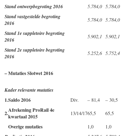
Stand ontwerpbegroting 2016
5.784,0
5.784,0
Stand vastgestelde begroting
5.784,0
5.784,0
2016
Stand 1e suppletoire begroting
5.902,1
5.902,1
2016
Stand 2e suppletoire begroting
5.252,6
5.752,4
2016
– Mutaties Slotwet 2016
Kader relevante mutaties
1.
Saldo 2016
Div.
– 81,4
– 30,5
Afrekening ProRail 4e
2.
13/14/17
65,5
65,5
kwartaal 2015
Overige mutaties
1,0
1,0