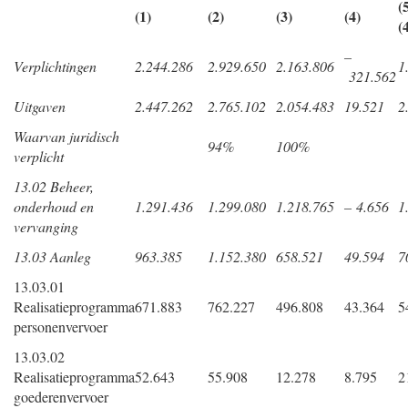
(
(1)
(2)
(3)
(4)
(
–
Verplichtingen
2.244.286
2.929.650
2.163.806
1
321.562
Uitgaven
2.447.262
2.765.102
2.054.483
19.521
2
Waarvan juridisch
94%
100%
verplicht
13.02 Beheer,
onderhoud en
1.291.436
1.299.080
1.218.765
– 4.656
1
vervanging
13.03 Aanleg
963.385
1.152.380
658.521
49.594
7
13.03.01
Realisatieprogramma
671.883
762.227
496.808
43.364
5
personenvervoer
13.03.02
Realisatieprogramma
52.643
55.908
12.278
8.795
2
goederenvervoer