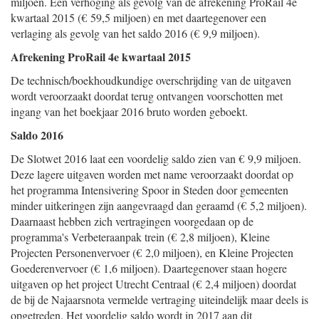
miljoen. Een verhoging als gevolg van de afrekening ProRail 4e
kwartaal 2015 (€ 59,5 miljoen) en met daartegenover een
verlaging als gevolg van het saldo 2016 (€ 9,9 miljoen).
Afrekening ProRail 4e kwartaal 2015
De technisch/boekhoudkundige overschrijding van de uitgaven
wordt veroorzaakt doordat terug ontvangen voorschotten met
ingang van het boekjaar 2016 bruto worden geboekt.
Saldo 2016
De Slotwet 2016 laat een voordelig saldo zien van € 9,9 miljoen.
Deze lagere uitgaven worden met name veroorzaakt doordat op
het programma Intensivering Spoor in Steden door gemeenten
minder uitkeringen zijn aangevraagd dan geraamd (€ 5,2 miljoen).
Daarnaast hebben zich vertragingen voorgedaan op de
programma's Verbeteraanpak trein (€ 2,8 miljoen), Kleine
Projecten Personenvervoer (€ 2,0 miljoen), en Kleine Projecten
Goederenvervoer (€ 1,6 miljoen). Daartegenover staan hogere
uitgaven op het project Utrecht Centraal (€ 2,4 miljoen) doordat
de bij de Najaarsnota vermelde vertraging uiteindelijk maar deels is
opgetreden. Het voordelig saldo wordt in 2017 aan dit