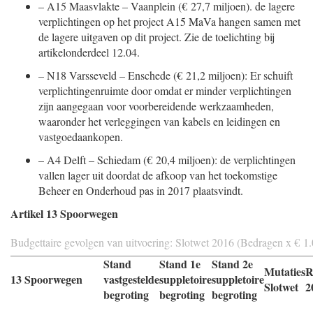
–
A15 Maasvlakte – Vaanplein (€ 27,7 miljoen). de lagere
verplichtingen op het project A15 MaVa hangen samen met
de lagere uitgaven op dit project. Zie de toelichting bij
artikelonderdeel 12.04.
–
N18 Varsseveld – Enschede (€ 21,2 miljoen): Er schuift
verplichtingenruimte door omdat er minder verplichtingen
zijn aangegaan voor voorbereidende werkzaamheden,
waaronder het verleggingen van kabels en leidingen en
vastgoedaankopen.
–
A4 Delft – Schiedam (€ 20,4 miljoen): de verplichtingen
vallen lager uit doordat de afkoop van het toekomstige
Beheer en Onderhoud pas in 2017 plaatsvindt.
Artikel 13 Spoorwegen
Budgettaire gevolgen van uitvoering: Slotwet 2016 (Bedragen x € 1
Stand
Stand 1e
Stand 2e
Mutaties
R
13 Spoorwegen
vastgestelde
suppletoire
suppletoire
Slotwet
2
begroting
begroting
begroting