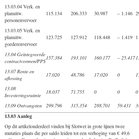
13.03.04 Verk. en
planuitw.
115.134
206.333
30.987
– 1.146
2
personenvervoer
13.03.05 Verk. en
planuitw.
123.725
127.912
118.448
– 1.419
1
goederenvervoer
13.04 Geïntegreerde
157.384
193.101
160.177
– 25.417
1
contractvormen/PPS
13.07 Rente en
17.020
48.786
17.020
0
1
aflossing
13.08
18.037
71.755
0
0
0
Investeringsruimte
13.09 Ontvangsten
299.796
315.354
288.701
59.431
3
13.03 Aanleg
Op dit artikelonderdeel vinden bij Slotwet in grote lijnen twee
mutaties plaats die per saldo leiden tot een verhoging van € 49,6