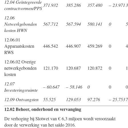
12.04 Geïntegreerde
371.932
385.286
357.480
– 23.971
3
contractvormen/PPS
12.06
Netwerkgebonden
567.712
567.594
580.141
0
5
kosten HWN
12.06.01
Apparaatskosten
446.542
446.907
459.269
0
4
RWS
12.06.02 Overige
netwerkgebonden
121.170
120.687
120.872
0
1
kosten
12.07
– 60.647
– 58.146
0
0
0
Investeringsruimte
12.09 Ontvangsten
55.525
129.053
97.276
– 25.753
7
12.02 Beheer, onderhoud en vervanging
De verhoging bij Slotwet van € 6,3 miljoen wordt veroorzaakt
door de verwerking van het saldo 2016.