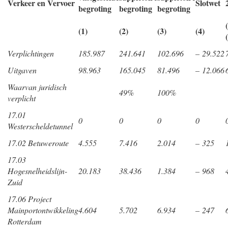
Verkeer en Vervoer
Slotwet
begroting
begroting
begroting
(1)
(2)
(3)
(4)
Verplichtingen
185.987
241.641
102.696
– 29.522
Uitgaven
98.963
165.045
81.496
– 12.066
Waarvan juridisch
49%
100%
verplicht
17.01
0
0
0
0
Westerscheldetunnel
17.02 Betuweroute
4.555
7.416
2.014
– 325
17.03
Hogesnelheidslijn-
20.183
38.436
1.384
– 968
Zuid
17.06 Project
Mainportontwikkeling
4.604
5.702
6.934
– 247
Rotterdam