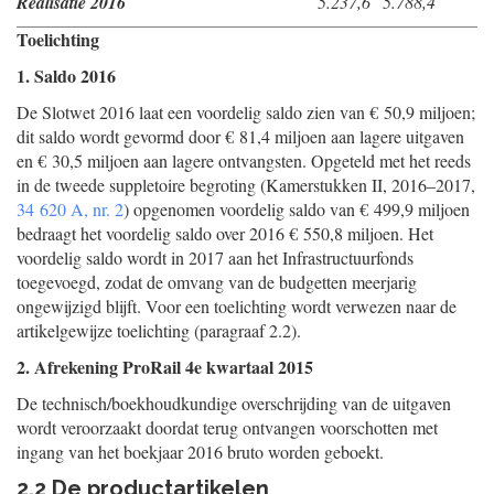
Realisatie 2016
5.237,6
5.788,4
Toelichting
1. Saldo 2016
De Slotwet 2016 laat een voordelig saldo zien van € 50,9 miljoen;
dit saldo wordt gevormd door € 81,4 miljoen aan lagere uitgaven
en € 30,5 miljoen aan lagere ontvangsten. Opgeteld met het reeds
in de tweede suppletoire begroting (Kamerstukken II, 2016–2017,
34 620 A, nr. 2
) opgenomen voordelig saldo van € 499,9 miljoen
bedraagt het voordelig saldo over 2016 € 550,8 miljoen. Het
voordelig saldo wordt in 2017 aan het Infrastructuurfonds
toegevoegd, zodat de omvang van de budgetten meerjarig
ongewijzigd blijft. Voor een toelichting wordt verwezen naar de
artikelgewijze toelichting (paragraaf 2.2).
2. Afrekening ProRail 4e kwartaal 2015
De technisch/boekhoudkundige overschrijding van de uitgaven
wordt veroorzaakt doordat terug ontvangen voorschotten met
ingang van het boekjaar 2016 bruto worden geboekt.
2.2 De productartikelen