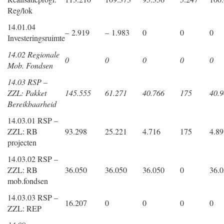
Reg/lok
14.01.04
– 2.919
– 1.983
0
0
0
Investeringsruimte
14.02 Regionale
0
0
0
0
0
Mob. Fondsen
14.03 RSP –
ZZL: Pakket
145.555
61.271
40.766
175
40.
Bereikbaarheid
14.03.01 RSP –
ZZL: RB
93.298
25.221
4.716
175
4.89
projecten
14.03.02 RSP –
ZZL: RB
36.050
36.050
36.050
0
36.
mob.fondsen
14.03.03 RSP –
16.207
0
0
0
0
ZZL: REP