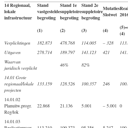
14 Regionaal,
Stand
Stand 1e
Stand 2e
Mutaties
Real
lokale
vastgestelde
suppletoire
suppletoire
Slotwet
201
infrastructuur
begroting
begroting
begroting
(5)=
(1)
(2)
(3)
(4)
(4)
Verplichtingen
182.873
478.768
114.005
– 328
113
Uitgaven
278.714
189.797
141.123
421
141
Waarvan
46%
82%
juridisch verplicht
14.01 Grote
regionaal/lokale
133.159
128.526
100.357
246
100
projecten
14.01.02
Planuitw.progr.
22.868
21.136
5.001
– 5.001
0
Reg/lok
14.01.03
Realisatieprogr.
113.210
109.373
95.356
5.247
100