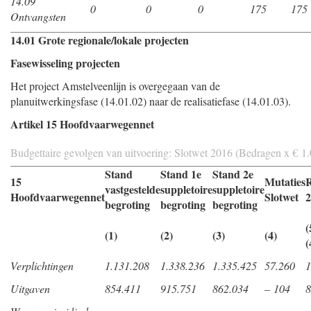
14.09
0
0
0
175
175
Ontvangsten
14.01 Grote regionale/lokale projecten
Fasewisseling projecten
Het project Amstelveenlijn is overgegaan van de
planuitwerkingsfase (14.01.02) naar de realisatiefase (14.01.03).
Artikel 15 Hoofdvaarwegennet
Budgettaire gevolgen van uitvoering: Slotwet 2016 (Bedragen x € 1
Stand
Stand 1e
Stand 2e
15
Mutaties
R
vastgestelde
suppletoire
suppletoire
Hoofdvaarwegennet
Slotwet
2
begroting
begroting
begroting
(
(1)
(2)
(3)
(4)
(
Verplichtingen
1.131.208
1.338.236
1.335.425
57.260
1
Uitgaven
854.411
915.751
862.034
– 104
8