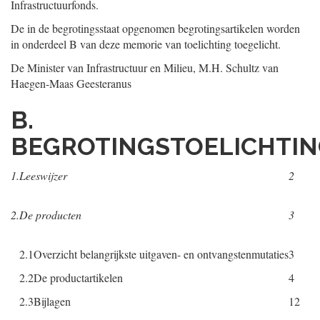
Infrastructuurfonds.
De in de begrotingsstaat opgenomen begrotingsartikelen worden
in onderdeel B van deze memorie van toelichting toegelicht.
De Minister van Infrastructuur en Milieu,
M.H.
Schultz van
Haegen-Maas Geesteranus
B.
BEGROTINGSTOELICHTI
1.
Leeswijzer
2
2.
De producten
3
2.1
Overzicht belangrijkste uitgaven- en ontvangstenmutaties
3
2.2
De productartikelen
4
2.3
Bijlagen
12