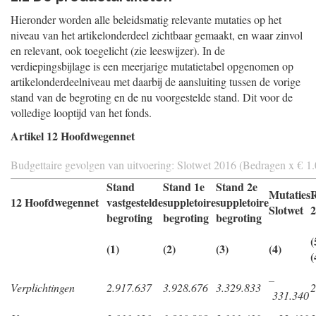
Hieronder worden alle beleidsmatig relevante mutaties op het
niveau van het artikelonderdeel zichtbaar gemaakt, en waar zinvol
en relevant, ook toegelicht (zie leeswijzer). In de
verdiepingsbijlage is een meerjarige mutatietabel opgenomen op
artikelonderdeelniveau met daarbij de aansluiting tussen de vorige
stand van de begroting en de nu voorgestelde stand. Dit voor de
volledige looptijd van het fonds.
Artikel 12 Hoofdwegennet
Budgettaire gevolgen van uitvoering: Slotwet 2016 (Bedragen x € 1
Stand
Stand 1e
Stand 2e
Mutaties
R
12 Hoofdwegennet
vastgestelde
suppletoire
suppletoire
Slotwet
2
begroting
begroting
begroting
(
(1)
(2)
(3)
(4)
(
–
Verplichtingen
2.917.637
3.928.676
3.329.833
2
331.340