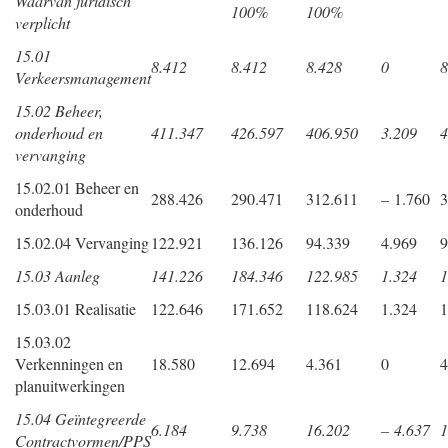
Waarvan juridisch
100%
100%
verplicht
15.01
8.412
8.412
8.428
0
8
Verkeersmanagement
15.02 Beheer,
onderhoud en
411.347
426.597
406.950
3.209
4
vervanging
15.02.01 Beheer en
288.426
290.471
312.611
– 1.760
3
onderhoud
15.02.04 Vervanging
122.921
136.126
94.339
4.969
9
15.03 Aanleg
141.226
184.346
122.985
1.324
1
15.03.01 Realisatie
122.646
171.652
118.624
1.324
1
15.03.02
Verkenningen en
18.580
12.694
4.361
0
4
planuitwerkingen
15.04 Geïntegreerde
6.184
9.738
16.202
– 4.637
1
Contractvormen/PPS