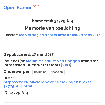
beta
Open Kamer
Kamerstuk 34725-A-4
Memorie van toelichting
Dossier:
Jaarverslag en slotwet Infrastructuurfonds 2016
Gepubliceerd: 17 mei 2017
Indiener(s):
Melanie Schultz van Haegen
(minister
infrastructuur en waterstaat) (
VVD
)
Onderwerpen:
begroting
financiën
Bron:
https://zoek.officielebekendmakingen.nl/kst-
34725-A-4.html
ID: 34725-A-4