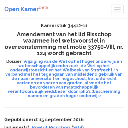
beta
Open Kamer
Kamerstuk 34412-11
Amendement van het lid Bisschop
waarmee het wetsvoorstel in
overeenstemming met motie 33750-VIII, nr.
124 wordt gebracht
Dossier:
Wijziging van de Wet op het hoger onderwijs en
wetenschappelijk onderzoek, de Wet op het
onderwijstoezicht en het Wetboek van Strafrecht, in
verband met het tegengaan van misleidend gebruik van
de naam universiteit en hogeschool, het onterecht
verlenen en voeren van graden, alsmede het
bevorderen van maatschappelijk
verantwoordelijkheidsbesef door rpho’s (bescherming
namen en graden hoger onderwijs)
Gepubliceerd: 15 september 2016
Indiener(s):
Roelof Bisschop
(
SGP
)