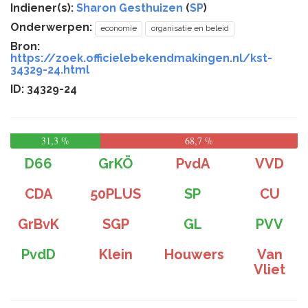
Indiener(s):
Sharon Gesthuizen
(
SP
)
Onderwerpen:
economie
organisatie en beleid
Bron:
https://zoek.officielebekendmakingen.nl/kst-
34329-24.html
ID: 34329-24
31,3 %
68,7 %
D66
GrKÖ
PvdA
VVD
CDA
50PLUS
SP
CU
GrBvK
SGP
GL
PVV
PvdD
Klein
Houwers
Van
Vliet