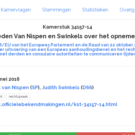
Kamervragen
Stemmingen
Statistieken
Overi
Kamerstuk 34157-14
leden Van Nispen en Swinkels over het opneme
/48/EU van het Europees Parlement en de Raad van 22 oktober 
ter uitvoering van een Europees aanhoudingsbevel en het re
et derden en consulaire autoriteiten te communiceren tijde
mei 2016
l van Nispen
(
SP
),
Judith Swinkels
(
D66
)
ht
rechtspraak
.officielebekendmakingen.nl/kst-34157-14.html