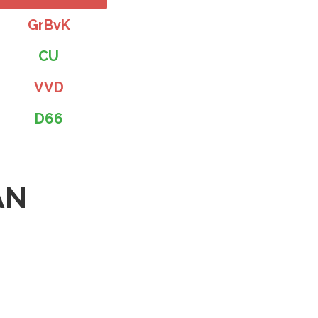
GrBvK
CU
VVD
D66
AN