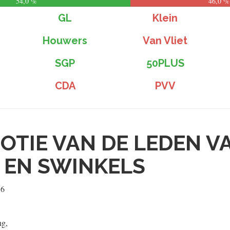
54,0 %
46,0 %
GL
Klein
Houwers
Van Vliet
SGP
50PLUS
CDA
PVV
OTIE VAN DE LEDEN V
 EN SWINKELS
16
ng,