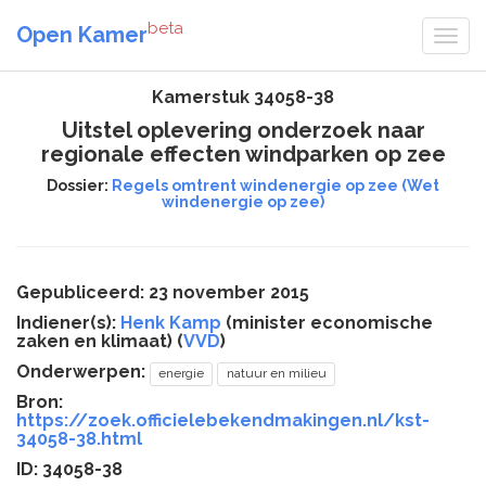
beta
Open Kamer
Kamerstuk 34058-38
Uitstel oplevering onderzoek naar
regionale effecten windparken op zee
Dossier:
Regels omtrent windenergie op zee (Wet
windenergie op zee)
Gepubliceerd: 23 november 2015
Indiener(s):
Henk Kamp
(minister economische
zaken en klimaat) (
VVD
)
Onderwerpen:
energie
natuur en milieu
Bron:
https://zoek.officielebekendmakingen.nl/kst-
34058-38.html
ID: 34058-38