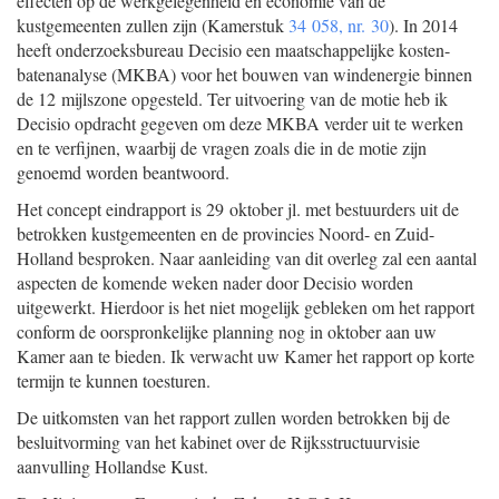
effecten op de werkgelegenheid en economie van de
kustgemeenten zullen zijn (Kamerstuk
34 058, nr. 30
). In 2014
heeft onderzoeksbureau Decisio een maatschappelijke kosten-
batenanalyse (MKBA) voor het bouwen van windenergie binnen
de 12 mijlszone opgesteld. Ter uitvoering van de motie heb ik
Decisio opdracht gegeven om deze MKBA verder uit te werken
en te verfijnen, waarbij de vragen zoals die in de motie zijn
genoemd worden beantwoord.
Het concept eindrapport is 29 oktober jl. met bestuurders uit de
betrokken kustgemeenten en de provincies Noord- en Zuid-
Holland besproken. Naar aanleiding van dit overleg zal een aantal
aspecten de komende weken nader door Decisio worden
uitgewerkt. Hierdoor is het niet mogelijk gebleken om het rapport
conform de oorspronkelijke planning nog in oktober aan uw
Kamer aan te bieden. Ik verwacht uw Kamer het rapport op korte
termijn te kunnen toesturen.
De uitkomsten van het rapport zullen worden betrokken bij de
besluitvorming van het kabinet over de Rijksstructuurvisie
aanvulling Hollandse Kust.