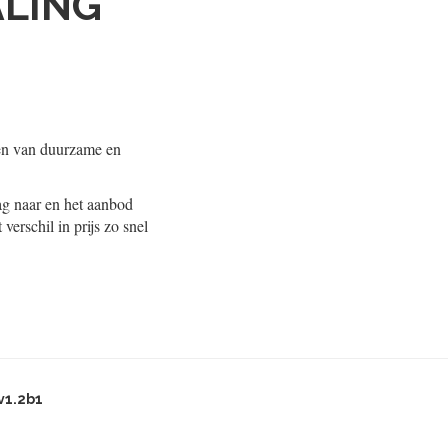
ALING
zen van duurzame en
aag naar en het aanbod
verschil in prijs zo snel
v1.2b1