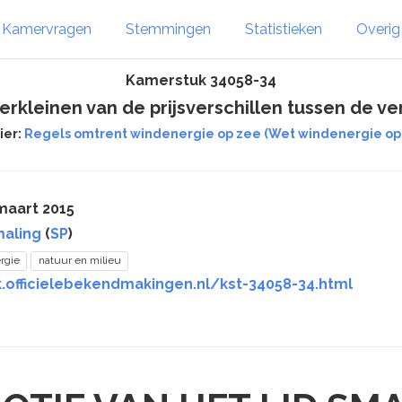
Kamervragen
Stemmingen
Statistieken
Overi
Kamerstuk 34058-34
verkleinen van de prijsverschillen tussen de 
ier:
Regels omtrent windenergie op zee (Wet windenergie op
maart 2015
maling
(
SP
)
rgie
natuur en milieu
k.officielebekendmakingen.nl/kst-34058-34.html