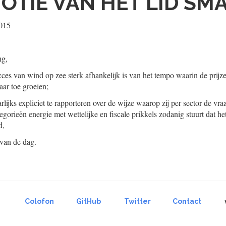
OTIE VAN HET LID SM
015
ng,
ces van wind op zee sterk afhankelijk is van het tempo waarin de prij
aar toe groeien;
arlijks expliciet te rapporteren over de wijze waarop zij per sector de vr
gorieën energie met wettelijke en fiscale prikkels zodanig stuurt dat het 
d,
 van de dag.
Colofon
GitHub
Twitter
Contact