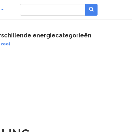
g
verschillende energiecategorieën
 zee)