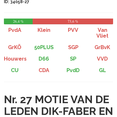
ID: 34058-27
26,4 %
73,6 %
PvdA
Klein
PVV
Van
Vliet
GrKÖ
50PLUS
SGP
GrBvK
Houwers
D66
SP
VVD
CU
CDA
PvdD
GL
Nr. 27
MOTIE VAN DE
LEDEN DIK-FABER EN