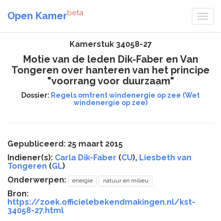
beta
Open Kamer
Kamerstuk 34058-27
Motie van de leden Dik-Faber en Van
Tongeren over hanteren van het principe
"voorrang voor duurzaam"
Dossier:
Regels omtrent windenergie op zee (Wet
windenergie op zee)
Gepubliceerd: 25 maart 2015
Indiener(s):
Carla Dik-Faber
(
CU
),
Liesbeth van
Tongeren
(
GL
)
Onderwerpen:
energie
natuur en milieu
Bron:
https://zoek.officielebekendmakingen.nl/kst-
34058-27.html