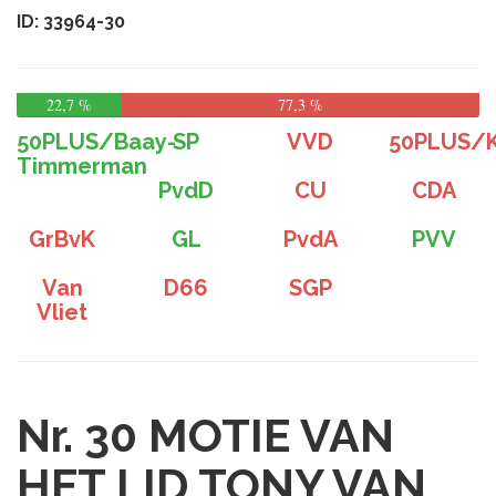
ID: 33964-30
22,7 %
77,3 %
50PLUS/Baay-
SP
VVD
50PLUS/K
Timmerman
PvdD
CU
CDA
GrBvK
GL
PvdA
PVV
Van
D66
SGP
Vliet
Nr. 30
MOTIE VAN
HET LID TONY VAN