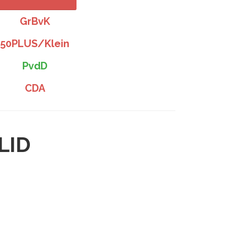
GrBvK
50PLUS/Klein
PvdD
CDA
LID