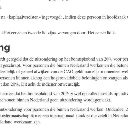
t.
dt na «kapitaalvereisten» ingevoegd: , indien deze persoon in hoofdza
 «Het eerste en tweede lid zijn» vervangen door: Het eerste lid is.
ing
dt geregeld dat de uitzondering op het bonusplafond van 20% voor pe
 geschrapt. Voor personen die binnen Nederland werken en die beloni
eeltelijk of geheel afwijken van de CAO geldt namelijk momenteel we
personen kunnen alsnog een hogere variabele beloningen ontvangen als 
gt dan 20%. Dit acht de indiener onwenselijk.
 hiermee dat het bonusplafond van 20% zowel op collectieve als op indiv
r personen binnen Nederland geen uitzondering wordt gemaakt.
 uitzondering voor personen die binnen Nederland werken. Onderdeel 2
oedermaatschappij met een internationaal karakter die zetelt in Nederl
derland werkzaam zijn.