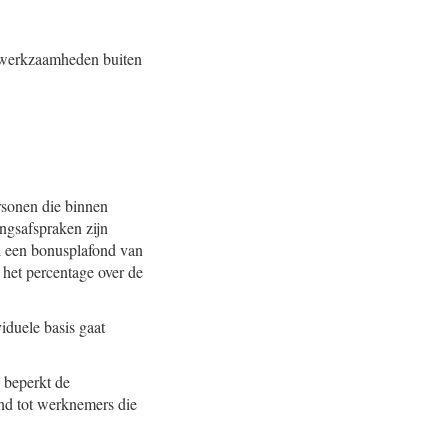
ak werkzaamheden buiten
rsonen die binnen
ngsafspraken zijn
l een bonusplafond van
het percentage over de
iduele basis gaat
 beperkt de
and tot werknemers die