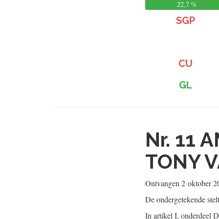
22,7 %
SGP
CU
GL
Nr. 11
A
TONY V
Ontvangen
2 oktober 2
De ondergetekende stel
In artikel I, onderdeel D