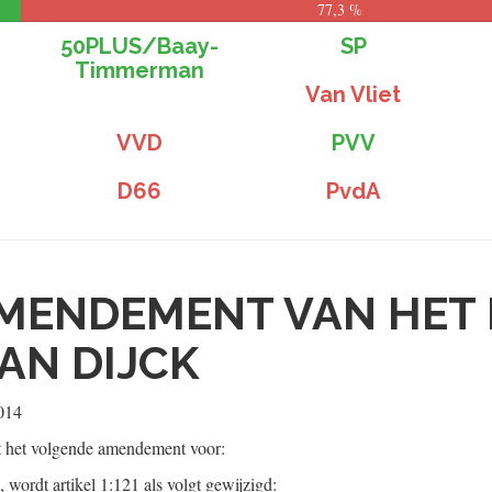
77,3 %
50PLUS/Baay-
SP
Timmerman
Van Vliet
VVD
PVV
D66
PvdA
MENDEMENT VAN HET 
AN DIJCK
014
t het volgende amendement voor:
, wordt artikel 1:121 als volgt gewijzigd: