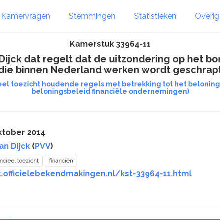
Kamervragen
Stemmingen
Statistieken
Overi
Kamerstuk 33964-11
ijck dat regelt dat de uitzondering op het 
die binnen Nederland werken wordt geschrap
ieel toezicht houdende regels met betrekking tot het beloni
beloningsbeleid financiële ondernemingen)
ktober 2014
an Dijck
(
PVV
)
ancieel toezicht
financiën
.officielebekendmakingen.nl/kst-33964-11.html