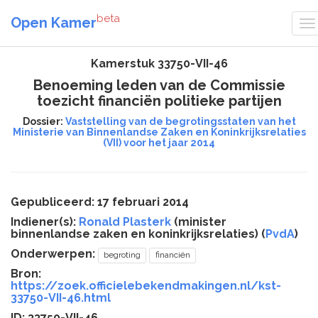
beta
Open Kamer
Kamerstuk 33750-VII-46
Benoeming leden van de Commissie
toezicht financiën politieke partijen
Dossier:
Vaststelling van de begrotingsstaten van het
Ministerie van Binnenlandse Zaken en Koninkrijksrelaties
(VII) voor het jaar 2014
Gepubliceerd: 17 februari 2014
Indiener(s):
Ronald Plasterk
(minister
binnenlandse zaken en koninkrijksrelaties) (
PvdA
)
Onderwerpen:
begroting
financiën
Bron:
https://zoek.officielebekendmakingen.nl/kst-
33750-VII-46.html
ID: 33750-VII-46