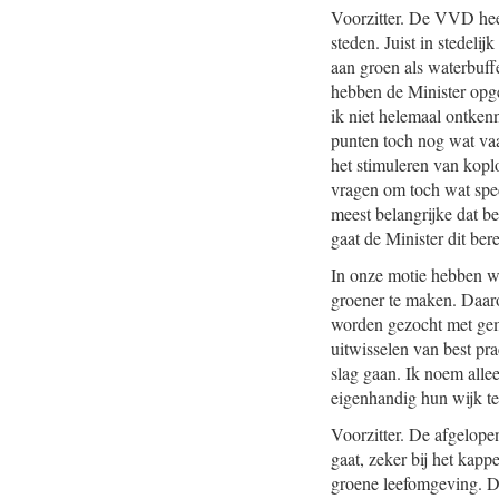
Voorzitter. De VVD hee
steden. Juist in stedeli
aan groen als waterbuffe
hebben de Minister opge
ik niet helemaal ontken
punten toch nog wat vaa
het stimuleren van kopl
vragen om toch wat speci
meest belangrijke dat 
gaat de Minister dit ber
In onze motie hebben wi
groener te maken. Daaro
worden gezocht met geme
uitwisselen van best pr
slag gaan. Ik noem alle
eigenhandig hun wijk te
Voorzitter. De afgelop
gaat, zeker bij het ka
groene leefomgeving. D