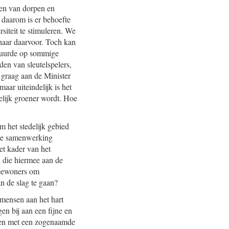
nen van dorpen en
n daarom is er behoefte
siteit te stimuleren. We
haar daarvoor. Toch kan
stuurde op sommige
den van sleutelspelers,
 graag aan de Minister
aar uiteindelijk is het
lijk groener wordt. Hoe
 het stedelijk gebied
 de samenwerking
et kader van het
n die hiermee aan de
tbewoners om
n de slag te gaan?
mensen aan het hart
n bij aan een fijne en
omen met een zogenaamde