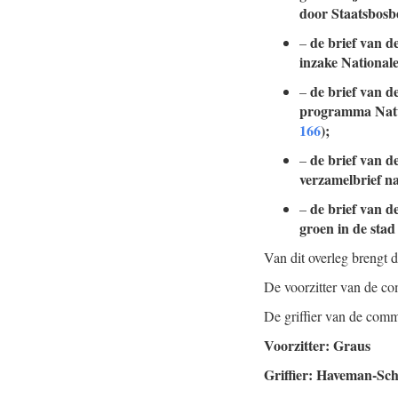
door Staatsbos
de brief van d
–
inzake Nationa
de brief van d
–
programma Natu
166
);
de brief van d
–
verzamelbrief 
de brief van d
–
groen in de sta
Van dit overleg brengt 
De voorzitter van de co
De griffier van de comm
Voorzitter: Graus
Griffier: Haveman-Sch