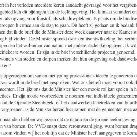
ft in het verleden meerdere keren aandacht gevraagd voor het vergroe
jk gebied kan dit bijdragen aan de leefomgeving. Het klimaat verandert e
r, als opvang voor fijnstof, als schaduwplek en als plaats om de biodiver
roepen hiermee aan de slag te gaan. Dit heeft zij gedaan en ik bedank 
nen dat ik de brief die de Minister deze week daarover naar de Kamer 
g blijf vinden. De Minister spreekt over kennisontwikkeling, het verbin
opers en het verbinden van natuur met andere stedelijke opgaven. Ik wil
fieker te worden. Er zijn in de brief verschillende projecten genoemd, m
bewoners van steden en dorpen merken dat hun omgeving ook daadwerke
eiken?
j opgeroepen om samen met young professionals ideeën te genereren om
ver wordt in de brief niet gesproken. Wat ons betreft moet vooral ook
enten. Het lijkt ons dat de Minister hier een mooie rol kan spelen in h
actices. Er zijn mooie voorbeelden te noemen van individuele gemeente
en al de Operatie Steenbreek, of het daadwerkelijk betrekken van buur
 vergroenen. Is de Minister bereid hier samen met de gemeenten mee aa
en maanden hebben wij gezien dat de natuur en de groene leefomgeving 
ppen van bomen. De VVD snapt deze verontwaardiging, want bomen drage
aarom vinden wij het ook fijn dat de Minister heeft aangegeven te k