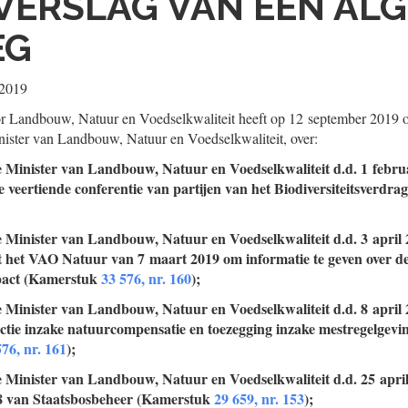
VERSLAG VAN EEN AL
EG
 2019
r Landbouw, Natuur en Voedselkwaliteit heeft op 12 september 2019 o
ster van Landbouw, Natuur en Voedselkwaliteit, over:
e Minister van Landbouw, Natuur en Voedselkwaliteit d.d. 1 febru
e veertiende conferentie van partijen van het Biodiversiteitsverd
e Minister van Landbouw, Natuur en Voedselkwaliteit d.d. 3 april 
t het VAO Natuur van 7 maart 2019 om informatie te geven over de
pact (Kamerstuk
33 576, nr. 160
);
e Minister van Landbouw, Natuur en Voedselkwaliteit d.d. 8 april 
actie inzake natuurcompensatie en toezegging inzake mestregelgevi
576, nr. 161
);
e Minister van Landbouw, Natuur en Voedselkwaliteit d.d. 25 apri
8 van Staatsbosbeheer (Kamerstuk
29 659, nr. 153
);