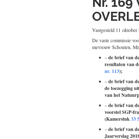
Nr. 169
OVERL
Vastgesteld
11 oktober
De vaste commissie voo
mevrouw Schouten, Mini
de brief van d
–
resultaten van d
nr. 113
);
de brief van d
–
de toezegging ui
van het Natuur
de brief van d
–
voorstel SGP-fr
(Kamerstuk
33 
de brief van d
–
Jaarverslag 201