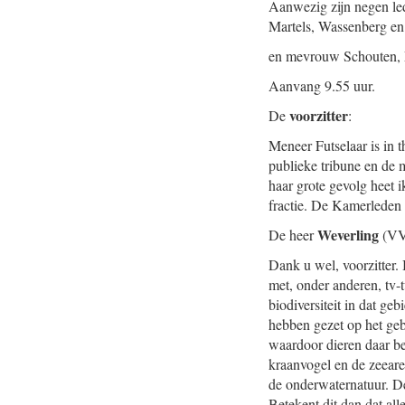
Aanwezig zijn negen le
Martels, Wassenberg en
en mevrouw Schouten, M
Aanvang 9.55 uur.
voorzitter
De
:
Meneer Futselaar is in 
publieke tribune en de m
haar grote gevolg heet 
fractie. De Kamerleden 
Weverling
De heer
(VV
Dank u wel, voorzitter.
met, onder anderen, tv-
biodiversiteit in dat g
hebben gezet op het geb
waardoor dieren daar be
kraanvogel en de zeear
de onderwaternatuur. De 
Betekent dit dan dat all