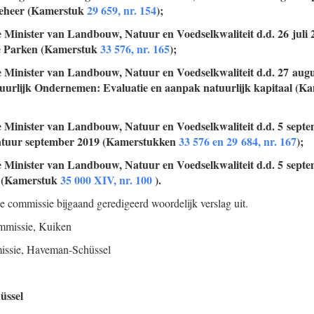
beheer (Kamerstuk
29 659, nr. 154
);
e Minister van Landbouw, Natuur en Voedselkwaliteit d.d. 26 juli 
le Parken (Kamerstuk
33 576, nr. 165
);
e Minister van Landbouw, Natuur en Voedselkwaliteit d.d. 27 augu
urlijk Ondernemen: Evaluatie en aanpak natuurlijk kapitaal (K
e Minister van Landbouw, Natuur en Voedselkwaliteit d.d. 5 sept
natuur september 2019 (Kamerstukken
33 576 en 29 684, nr. 167
);
e Minister van Landbouw, Natuur en Voedselkwaliteit d.d. 5 sept
d (Kamerstuk
35 000 XIV, nr. 100
).
de commissie bijgaand geredigeerd woordelijk verslag uit.
mmissie,
Kuiken
issie,
Haveman-Schüssel
üssel