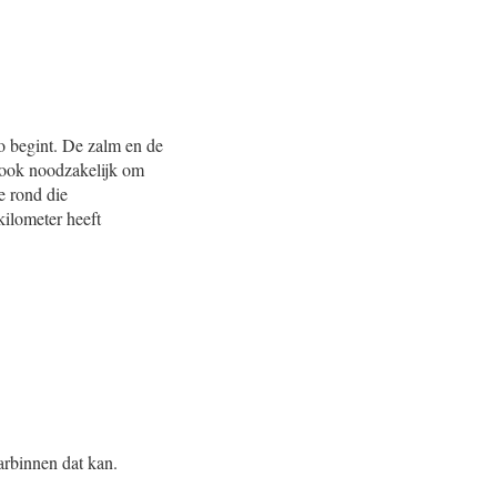
zo begint. De zalm en de
 ook noodzakelijk om
e rond die
kilometer heeft
arbinnen dat kan.