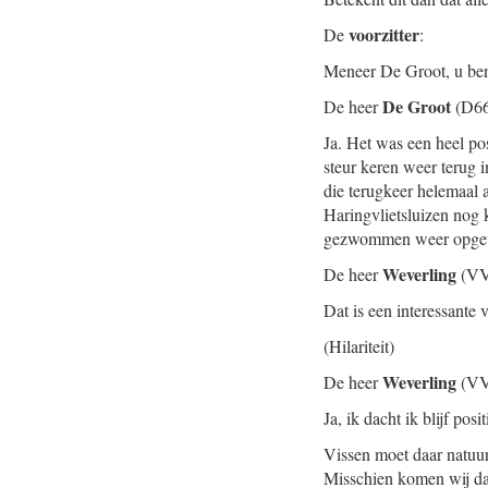
voorzitter
De
:
Meneer De Groot, u ben
De Groot
De heer
(D66
Ja. Het was een heel pos
steur keren weer terug
die terugkeer helemaal 
Haringvlietsluizen nog k
gezwommen weer opgevi
Weverling
De heer
(VV
Dat is een interessante
(Hilariteit)
Weverling
De heer
(VV
Ja, ik dacht ik blijf po
Vissen moet daar natuur
Misschien komen wij daa