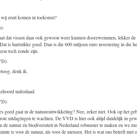
wij eruit komen in toekomst?
):
naal dat vissen daar ook gewoon weer kunnen doorzwemmen, lekker de N
at is hartstikke goed. Dan is die 600 miljoen euro investering in die he
 zou toch zonde zijn.
D):
etoog, denk ik.
gehoord inderdaad.
D):
les goed gaat in de natuurontwikkeling? Nee, zeker niet. Ook op het ge
ote uitdagingen te wachten. De VVD is hier ook altijd duidelijk in ge
om de natuur én biodiversiteit in Nederland robuuster te maken en we m
imte is voor de natuur, als voor de mensen. Het is wat ons betreft niet 