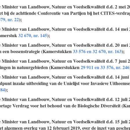
e Minister van Landbouw, Natuur en Voedselkwaliteit d.d. 2 mei 2
et bij de achttiende Conferentie van Partijen bij het CITES-verd
79, nr. 22
);
e Minister van Landbouw, Natuur en Voedselkwaliteit d.d. 14 mei
amerstuk
32 670, nr. 145
);
e Minister van Landbouw, Natuur en Voedselkwaliteit d.d. 20 mei 
n een bossenstrategie (Kamerstukken
33 576 en 32 670, nr. 163
);
e Minister van Landbouw, Natuur en Voedselkwaliteit d.d. 7 juni 
ingen in natuurgebieden (Kamerstukken
29 911 en 33 576, nr. 246
e Minister van Landbouw, Natuur en Voedselkwaliteit d.d. 14 juni
dpunt inzake uitbreiding van de Unielijst voor Invasieve Uitheem
184
);
e Minister van Landbouw, Natuur en Voedselkwaliteit d.d. 12 juli 
rtage Verdrag voor het behoud van de Biologische Diversiteit (K
e Minister van Landbouw, Natuur en Voedselkwaliteit d.d. 15 juli 
et algemeen overleg van 12 februari 2019, over de inzet van gesc