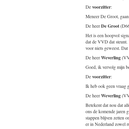
voorzitter
De
:
Meneer De Groot, gaan 
De Groot
De heer
(D66
Het is een hoopvol sig
dat de VVD dat steunt. D
voor niets geweest. Dat
Weverling
De heer
(VV
Goed, ik vervolg mijn b
voorzitter
De
:
Ik heb ook geen vraag 
Weverling
De heer
(VV
Betekent dat nou dat al
ons de komende jaren gr
stappen blijven zetten 
er in Nederland zowel ru