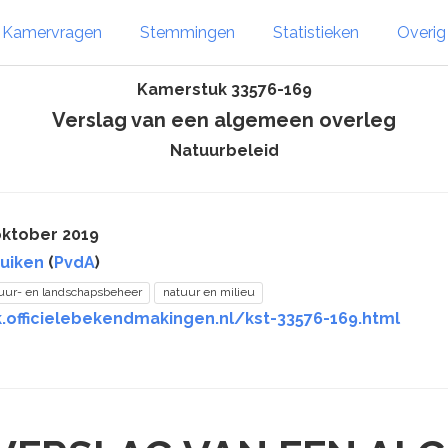
Kamervragen
Stemmingen
Statistieken
Overi
Kamerstuk 33576-169
Verslag van een algemeen overleg
Natuurbeleid
oktober 2019
Kuiken
(
PvdA
)
uur- en landschapsbeheer
natuur en milieu
k.officielebekendmakingen.nl/kst-33576-169.html