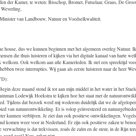
den der Kamer, te weten: Bisschop, Bromet, Futselaar, Graus, De Groo
 Weverling,
inister van Landbouw, Natuur en Voedselkwaliteit.
the house, dus we kunnen beginnen met het algemeen overleg Natuur. I
ensen die thuis luisteren of kijken via het digitale kanaal van harte w
ik welkom. Ook welkom aan alle Kamerleden. Ik stel een spreektijd voor
hebben twee interrupties. Wij gaan als eerste luisteren naar de heer W
D):
 Begin deze maand stond ik tot aan mijn middel in het water in het Sta
tuinman Lodewijk Hoekstra te kijken hoe het staat met de natuurontwik
ebied. Tijdens dat bezoek werd mij wederom duidelijk dat we de afgelope
ied van natuurontwikkeling. Er is volop geïnvesteerd en natuurgebiede
ter kunnen verblijven. Je ziet dan ook positieve ontwikkelingen. Vogels
end komen weer voor in Nederland. Er zijn ook positieve zaken te ben
verwachting is dat trekvissen, zoals de zalm en de steur, in de Rijn ter
es goed gaat? Nou, zeker niet.