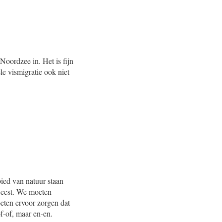
oordzee in. Het is fijn
le vismigratie ook niet
bied van natuur staan
weest. We moeten
oeten ervoor zorgen dat
of-of, maar en-en.