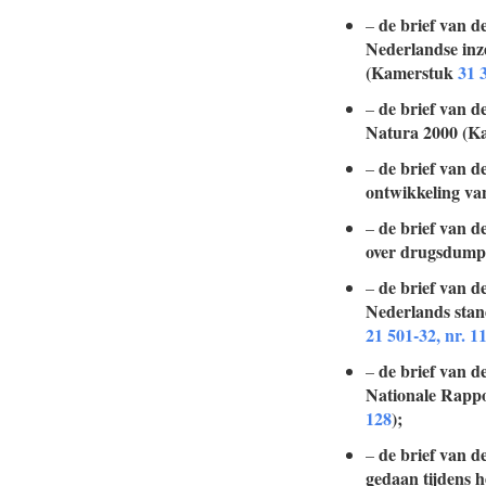
de brief van d
–
Nederlandse inz
(Kamerstuk
31 3
de brief van d
–
Natura 2000 (K
de brief van d
–
ontwikkeling va
de brief van d
–
over drugsdump
de brief van d
–
Nederlands stan
21 501-32, nr. 1
de brief van d
–
Nationale Rappo
128
);
de brief van d
–
gedaan tijdens h