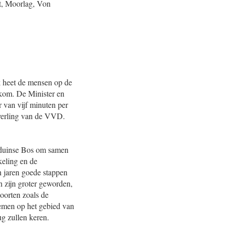
t, Moorlag, Von
k heet de mensen op de
elkom. De Minister en
 van vijf minuten per
everling van de VVD.
elduinse Bos om samen
keling en de
n jaren goede stappen
n zijn groter geworden,
oorten zoals de
oemen op het gebied van
ug zullen keren.