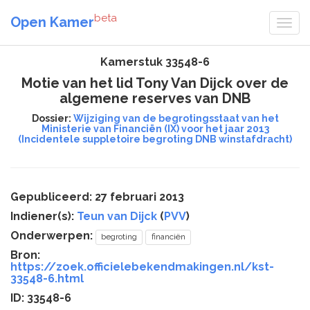
beta
Open Kamer
Kamerstuk 33548-6
Motie van het lid Tony Van Dijck over de
algemene reserves van DNB
Dossier:
Wijziging van de begrotingsstaat van het
Ministerie van Financiën (IX) voor het jaar 2013
(Incidentele suppletoire begroting DNB winstafdracht)
Gepubliceerd: 27 februari 2013
Indiener(s):
Teun van Dijck
(
PVV
)
Onderwerpen:
begroting
financiën
Bron:
https://zoek.officielebekendmakingen.nl/kst-
33548-6.html
ID: 33548-6