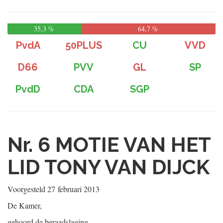
35,3 %
64,7 %
PvdA
50PLUS
CU
VVD
D66
PVV
GL
SP
PvdD
CDA
SGP
Nr. 6
MOTIE VAN HET
LID TONY VAN DIJCK
Voorgesteld
27 februari 2013
De Kamer,
gehoord de beraadslaging,