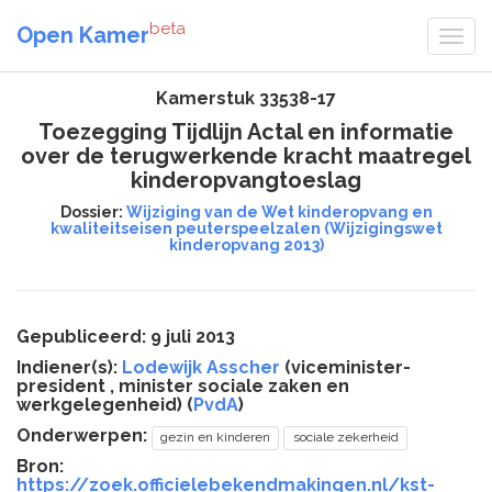
beta
Open Kamer
Kamerstuk 33538-17
Toezegging Tijdlijn Actal en informatie
over de terugwerkende kracht maatregel
kinderopvangtoeslag
Dossier:
Wijziging van de Wet kinderopvang en
kwaliteitseisen peuterspeelzalen (Wijzigingswet
kinderopvang 2013)
Gepubliceerd: 9 juli 2013
Indiener(s):
Lodewijk Asscher
(viceminister-
president , minister sociale zaken en
werkgelegenheid) (
PvdA
)
Onderwerpen:
gezin en kinderen
sociale zekerheid
Bron:
https://zoek.officielebekendmakingen.nl/kst-