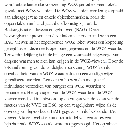
wordt uit de landelijke voorziening WOZ periodiek «een loket»
gevuld met WOZ-waarden. De WOZ-waarden worden gekoppeld
aan adresgegevens en enkele objectkenmerken, zoals de
oppervlakte van het object, die afkomstig zijn uit de
Basisregistratie adressen en gebouwen (BAG). Deze
basisregistratie presenteert deze informatie onder andere in een
BAG-viewer. In het zogenoemde WOZ-loket wordt een koppeling
gelegd tussen deze reeds openbare gegevens en de WOZ-waarde.
Ter verduidelijking is in de bijlage een voorbeeld bijgevoegd van
datgene wat men te zien kan krijgen in de WOZ-viewer.
1
Door de
totstandkoming van de landelijke voorziening WOZ kan de
openbaarheid van de WOZ-waarde dus op eenvoudige wijze
gerealiseerd worden. Gemeenten hoeven dan niet (meer)
individuele verzoeken van burgers om WOZ-waarden te
behandelen. Het opvragen van de WOZ-waarde in de WOZ-
viewer werkt, dit in antwoord op de vragen van de leden van de
fracties van de VVD en D66, op een vergelijkbare wijze als de
opvraag van bijvoorbeeld BAG-gegevens in de bestaande BAG-
viewer. Via een website kan door middel van een adres een
bijbehorende WOZ-waarde worden opgevraagd. Het openbaar