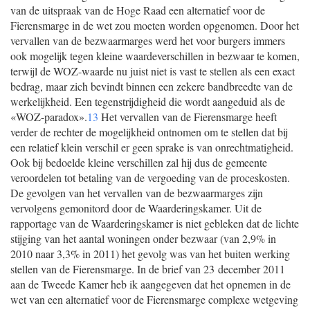
van de uitspraak van de Hoge Raad een alternatief voor de
Fierensmarge in de wet zou moeten worden opgenomen. Door het
vervallen van de bezwaarmarges werd het voor burgers immers
ook mogelijk tegen kleine waardeverschillen in bezwaar te komen,
terwijl de WOZ-waarde nu juist niet is vast te stellen als een exact
bedrag, maar zich bevindt binnen een zekere bandbreedte van de
werkelijkheid. Een tegenstrijdigheid die wordt aangeduid als de
«WOZ-paradox».
13
Het vervallen van de Fierensmarge heeft
verder de rechter de mogelijkheid ontnomen om te stellen dat bij
een relatief klein verschil er geen sprake is van onrechtmatigheid.
Ook bij bedoelde kleine verschillen zal hij dus de gemeente
veroordelen tot betaling van de vergoeding van de proceskosten.
De gevolgen van het vervallen van de bezwaarmarges zijn
vervolgens gemonitord door de Waarderingskamer. Uit de
rapportage van de Waarderingskamer is niet gebleken dat de lichte
stijging van het aantal woningen onder bezwaar (van 2,9% in
2010 naar 3,3% in 2011) het gevolg was van het buiten werking
stellen van de Fierensmarge. In de brief van 23 december 2011
aan de Tweede Kamer heb ik aangegeven dat het opnemen in de
wet van een alternatief voor de Fierensmarge complexe wetgeving