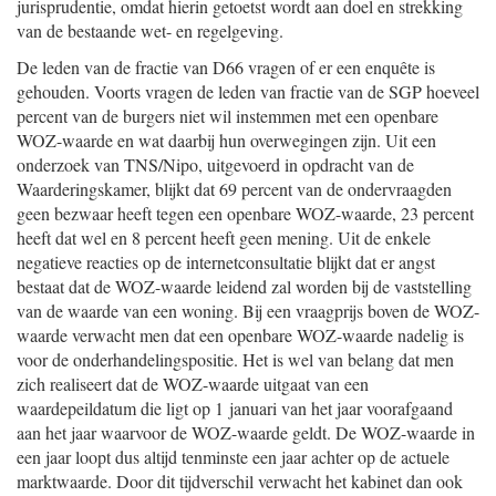
jurisprudentie, omdat hierin getoetst wordt aan doel en strekking
van de bestaande wet- en regelgeving.
De leden van de fractie van D66 vragen of er een enquête is
gehouden. Voorts vragen de leden van fractie van de SGP hoeveel
percent van de burgers niet wil instemmen met een openbare
WOZ-waarde en wat daarbij hun overwegingen zijn. Uit een
onderzoek van TNS/Nipo, uitgevoerd in opdracht van de
Waarderingskamer, blijkt dat 69 percent van de ondervraagden
geen bezwaar heeft tegen een openbare WOZ-waarde, 23 percent
heeft dat wel en 8 percent heeft geen mening. Uit de enkele
negatieve reacties op de internetconsultatie blijkt dat er angst
bestaat dat de WOZ-waarde leidend zal worden bij de vaststelling
van de waarde van een woning. Bij een vraagprijs boven de WOZ-
waarde verwacht men dat een openbare WOZ-waarde nadelig is
voor de onderhandelingspositie. Het is wel van belang dat men
zich realiseert dat de WOZ-waarde uitgaat van een
waardepeildatum die ligt op 1 januari van het jaar voorafgaand
aan het jaar waarvoor de WOZ-waarde geldt. De WOZ-waarde in
een jaar loopt dus altijd tenminste een jaar achter op de actuele
marktwaarde. Door dit tijdverschil verwacht het kabinet dan ook