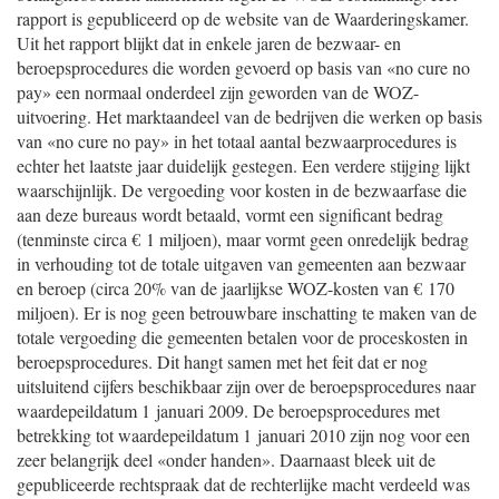
rapport is gepubliceerd op de website van de Waarderingskamer.
Uit het rapport blijkt dat in enkele jaren de bezwaar- en
beroepsprocedures die worden gevoerd op basis van «no cure no
pay» een normaal onderdeel zijn geworden van de WOZ-
uitvoering. Het marktaandeel van de bedrijven die werken op basis
van «no cure no pay» in het totaal aantal bezwaarprocedures is
echter het laatste jaar duidelijk gestegen. Een verdere stijging lijkt
waarschijnlijk. De vergoeding voor kosten in de bezwaarfase die
aan deze bureaus wordt betaald, vormt een significant bedrag
(tenminste circa € 1 miljoen), maar vormt geen onredelijk bedrag
in verhouding tot de totale uitgaven van gemeenten aan bezwaar
en beroep (circa 20% van de jaarlijkse WOZ-kosten van € 170
miljoen). Er is nog geen betrouwbare inschatting te maken van de
totale vergoeding die gemeenten betalen voor de proceskosten in
beroepsprocedures. Dit hangt samen met het feit dat er nog
uitsluitend cijfers beschikbaar zijn over de beroepsprocedures naar
waardepeildatum 1 januari 2009. De beroepsprocedures met
betrekking tot waardepeildatum 1 januari 2010 zijn nog voor een
zeer belangrijk deel «onder handen». Daarnaast bleek uit de
gepubliceerde rechtspraak dat de rechterlijke macht verdeeld was