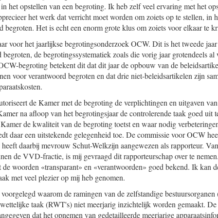
t in het opstellen van een begroting. Ik heb zelf veel ervaring met het o
pprecieer het werk dat verricht moet worden om zoiets op te stellen, in h
 begroten. Het is echt een enorm grote klus om zoiets voor elkaar te kr
kaar voor het jaarlijkse begrotingsonderzoek OCW. Dit is het tweede jaa
begroten, de begrotingssystematiek zoals die vorig jaar grotendeels al 
 OCW-begroting betekent dit dat dit jaar de opbouw van de beleidsartikel
jnen voor verantwoord begroten en dat drie niet-beleidsartikelen zijn s
paraatskosten.
utoriseert de Kamer met de begroting de verplichtingen en uitgaven van 
Kamer na afloop van het begrotingsjaar de controlerende taak goed uit t
 Kamer de kwaliteit van de begroting toetst en waar nodig verbeteringe
dt daar een uitstekende gelegenheid toe. De commissie voor OCW heeft
 heeft daarbij mevrouw Schut-Welkzijn aangewezen als rapporteur. V
innen de VVD-fractie, is mij gevraagd dit rapporteurschap over te nemen
met de woorden «transparant» en «verantwoorden» goed bekend. Ik kan 
taak met veel plezier op mij heb genomen.
ag voorgelegd waarom de ramingen van de zelfstandige bestuursorganen 
wettelijke taak (RWT's) niet meerjarig inzichtelijk worden gemaakt. D
angegeven dat het opnemen van gedetailleerde meerjarige apparaatsinform