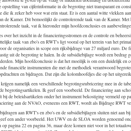
e opstelling van cijferinformatie in de begroting niet transparant en consi
e die ik zeker heb voor wat erin staat. Er is een aantal witte vlekken aan
an de Kamer. Dit bemoeilijkt de controlerende taak van de Kamer. Met 
ntrolerende taak, vat ik hieronder mijn hoofdconclusies en aanbeveling
ies over het inzicht in de financieringsstromen en de controle en beheer
ttelijke taak van zbo's en RWT's ligt vooral op het terrein van het prima
oor de organisaties in scope een rijksbijdrage van 27 miljard euro. De f
 lastig uit de begroting te halen. In de subsidiebijlage wordt een bedra
derden. Mijn hoofdconclusie is dat het moeilijk is om een duidelijk en c
lende financiële instrumenten die met de methodiek verantwoord begrote
opdrachten en bijdragen. Dat zijn die kolomhoofdjes die op het uitgereik
krijgen namelijk een verschillende begrotingsrubricering mee in de tabe
de begrotingsartikelen. Ik geef een voorbeeld. De financiering aan schol
 bij de beleidsartikelen onder het instrument bekostiging vermeld op p
anciering aan de NVAO, eveneens een RWT, wordt als Bijdrage RWT ve
sbijdragen aan RWT's en zbo's en de subsidiebijlagen sluiten niet aan bi
Ik geef een ander voorbeeld. Het UWV en de SLOA worden genoemd on
en op pagina 22 en pagina 36, maar deze komen niet voor in het totaalov