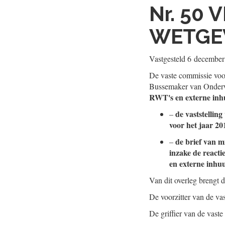
Nr. 50
V
WETGE
Vastgesteld
6 december
De vaste commissie voo
Bussemaker van Onderw
RWT's en externe in
de vaststellin
–
voor het jaar 20
de brief van 
–
inzake de react
en externe inhu
Van dit overleg brengt 
De voorzitter van de v
De griffier van de vast