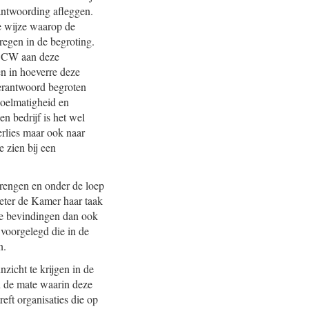
antwoording afleggen.
e wijze waarop de
regen in de begroting.
n OCW aan deze
en in hoeverre deze
erantwoord begroten
 doelmatigheid en
en bedrijf is het wel
erlies maar ook naar
e zien bij een
brengen en onder de loep
beter de Kamer haar taak
ze bevindingen dan ook
 voorgelegd die in de
n.
zicht te krijgen in de
n de mate waarin deze
eft organisaties die op