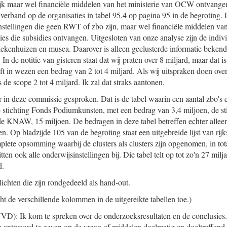
ijk maar wel financiële middelen van het ministerie van OCW ontvange
 verband op de organisaties in tabel 95.4 op pagina 95 in de begroting. Da
nstellingen die geen RWT of zbo zijn, maar wel financiële middelen van
ies die subsidies ontvangen. Uitgesloten van onze analyse zijn de indiv
iekenhuizen en musea. Daarover is alleen geclusterde informatie bekend.
 In de notitie van gisteren staat dat wij praten over 8 miljard, maar dat i
ft in wezen een bedrag van 2 tot 4 miljard. Als wij uitspraken doen ove
 de scope 2 tot 4 miljard. Ik zal dat straks aantonen.
er in deze commissie gesproken. Dat is de tabel waarin een aantal zbo's
 stichting Fonds Podiumkunsten, met een bedrag van 3,4 miljoen, de st
 de KNAW, 15 miljoen. De bedragen in deze tabel betreffen echter allee
n. Op bladzijde 105 van de begroting staat een uitgebreide lijst van ri
mplete opsomming waarbij de clusters als clusters zijn opgenomen, in tot
tten ook alle onderwijsinstellingen bij. Die tabel telt op tot zo'n 27 milj
d.
elichten die zijn rondgedeeld als hand-out.
ht de verschillende kolommen in de uitgereikte tabellen toe.)
VD): Ik kom te spreken over de onderzoeksresultaten en de conclusies
ig antwoord te geven op de vraag of middelen doelmatig en doeltreffend