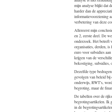
mijn analyse blijkt dat d
harder dan de appreciati
informatievoorziening a
verbetering van deze co
Allereerst mijn conclus
en 2, eerste deel. De we
onderzoek. Het betreft v
organisaties, derden, is
euro voor subsidies aan 
krijgen van de verschil
bekostiging, subsidies, 
Dezelfde type bedragen 
gevolgen van beleid bij 
onderwijs, RWT's, wordt
begroting, maar de fin
De tabellen over de rijk
begrotingsartikelen. 
in de begrotingsartikel