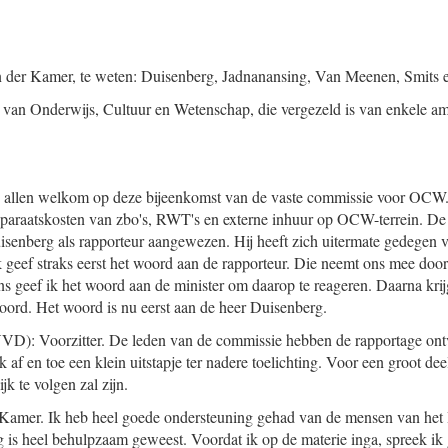
en der Kamer, te weten: Duisenberg, Jadnanansing, Van Meenen, Smits 
 van Onderwijs, Cultuur en Wetenschap, die vergezeld is van enkele a
 u allen welkom op deze bijeenkomst van de vaste commissie voor OCW.
paraatskosten van zbo's, RWT's en externe inhuur op OCW-terrein. De 
senberg als rapporteur aangewezen. Hij heeft zich uitermate gedegen v
Ik geef straks eerst het woord aan de rapporteur. Die neemt ons mee door 
s geef ik het woord aan de minister om daarop te reageren. Daarna krijg
ord. Het woord is nu eerst aan de heer Duisenberg.
VD): Voorzitter. De leden van de commissie hebben de rapportage ontv
af en toe een klein uitstapje ter nadere toelichting. Voor een groot deel
jk te volgen zal zijn.
e Kamer. Ik heb heel goede ondersteuning gehad van de mensen van h
is heel behulpzaam geweest. Voordat ik op de materie inga, spreek ik