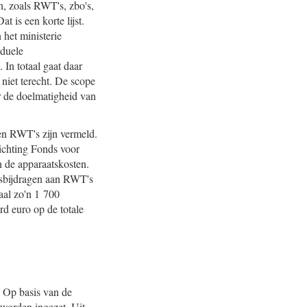
n, zoals RWT's, zbo's,
t is een korte lijst.
 het ministerie
iduele
 In totaal gaat daar
s niet terecht. De scope
r de doelmatigheid van
 en RWT's zijn vermeld.
ichting Fonds voor
n de apparaatskosten.
jksbijdragen aan RWT's
aal zo'n 1 700
ard euro op de totale
. Op basis van de
 worden ingezet. Uit