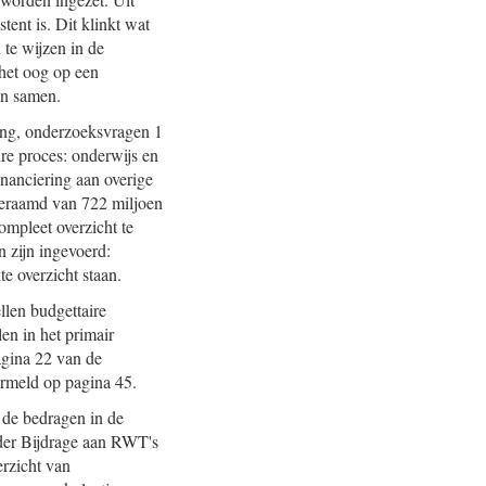
stent is. Dit klinkt wat
 te wijzen in de
het oog op een
en samen.
sing, onderzoeksvragen 1
ire proces: onderwijs en
inanciering aan overige
g geraamd van 722 miljoen
ompleet overzicht te
n zijn ingevoerd:
te overzicht staan.
llen budgettaire
en in het primair
agina 22 van de
rmeld op pagina 45.
j de bedragen in de
der Bijdrage aan RWT's
erzicht van