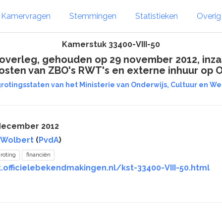
Kamervragen
Stemmingen
Statistieken
Overi
Kamerstuk 33400-VIII-50
overleg, gehouden op 29 november 2012, inz
osten van ZBO's RWT's en externe inhuur op 
rotingsstaten van het Ministerie van Onderwijs, Cultuur en Wete
 december 2012
 Wolbert
(
PvdA
)
roting
financiën
.officielebekendmakingen.nl/kst-33400-VIII-50.html