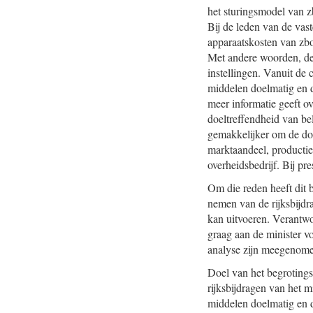
het sturingsmodel van z
Bij de leden van de vas
apparaatskosten van zbo
Met andere woorden, de
instellingen. Vanuit de
middelen doelmatig en 
meer informatie geeft ov
doeltreffendheid van bel
gemakkelijker om de doel
marktaandeel, productie 
overheidsbedrijf. Bij pr
Om die reden heeft dit 
nemen van de rijksbijdr
kan uitvoeren. Verantwo
graag aan de minister v
analyse zijn meegenomen
Doel van het begrotings
rijksbijdragen van het 
middelen doelmatig en d