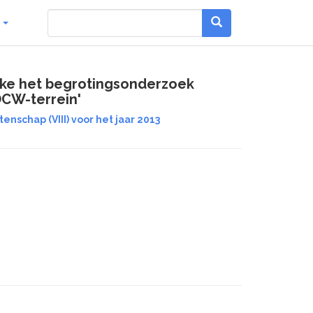
g
ake het begrotingsonderzoek
OCW-terrein'
nschap (VIII) voor het jaar 2013