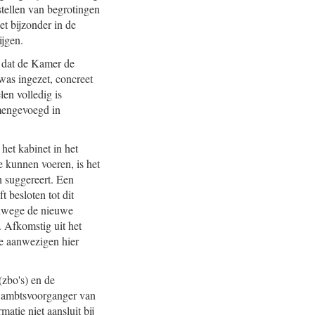
pstellen van begrotingen
et bijzonder in de
ijgen.
r dat de Kamer de
was ingezet, concreet
en volledig is
amengevoegd in
het kabinet in het
e kunnen voeren, is het
n suggereert. Een
 besloten tot dit
anwege de nieuwe
. Afkomstig uit het
de aanwezigen hier
(zbo's) en de
e ambtsvoorganger van
atie niet aansluit bij