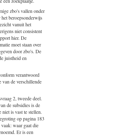
e een zoekplaatje.
mige zbo's vallen onder
r het beroepsonderwijs
ezicht vanuit het
rigens niet consistent
pport hier. De
rmatie moet staan over
egeven door zbo's. De
e juistheid en
 conform verantwoord
e van de verschillende
svraag 2, tweede deel.
van de subsidies is de
iet is vast te stellen.
 begroting op pagina 183
s vaak: waar gaat die
genoemd. Er is een