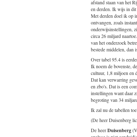
afstand staan van het R
en derden. Ik wijs in dit
Met derden doel ik op i
ontvangen, zoals instant
onderwijsinstellingen, z
circa 26 miljard naartoe.
van het onderzoek betre
bestede middelen, dan is
Over tabel 95.4 is eerd
Ik noem de bovenste, de
cultuur, 1,8 miljoen en
Dat kan verwarring geve
en zbo's. Dat is een co
instellingen want daar zi
begroting van 34 miljar
Ik zal nu de tabellen to
(De heer Duisenberg lic
Duisenberg
De heer
(V
analyse is niet eenduid