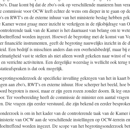
bo's. Daar komt bij dat de zbo's ook op verschillende manieren hun ver
te commissie voor OCW leeft echter de wens om dieper in te gaan op d
's en RWT's en de externe inhuur van het ministerie beslag hebben gek
 Kamer wenst graag meer inzicht te verkrijgen in de rijksbijdrage va
 controlerende taak van de Kamer is het daarnaast van belang om te wet
doeltreffend worden ingezet. Hoewel de begroting met de komst van V
er financiële instrumenten, geeft de begroting nauwelijks inzicht in de
eid. Een bedrijf is misschien anders dan een overheidsbedrijf, maar bij e
matigheid vast te stellen als niet alleen wordt gekeken naar winst of v
en verrichte activiteiten. Een dergelijke weerslag is wellicht ook terug t
estatieafspraken is dat ook mogelijk.
begrotingsonderzoek de specifieke invulling gekregen van het in kaart 
agen aan zbo's, RWT's en externe inhuur. Hoe scherper het beeld, hoe 
ord begroten is mooi, maar er zijn geen rozen zonder doorn. Ik leg on
oor. Ter voorbereiding heeft de commissie de minister een aantal vragen
. Die vragen zijn eerder verstuurd, die zijn bekend en eerder besproke
onderzoek is om in het kader van de controlerende taak van de Kamer in
ministerie van OCW aan de verschillende instellingen op OCW-terrein e
oeltreffend worden ingezet. De scope van het begrotingsonderzoek betr