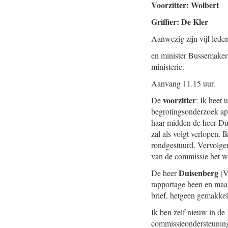
Voorzitter: Wolbert
Griffier: De Kler
Aanwezig zijn vijf led
en minister Bussemaker
ministerie.
Aanvang 11.15 uur.
voorzitter
De
: Ik heet
begrotingsonderzoek ap
haar midden de heer Dui
zal als volgt verlopen. 
rondgestuurd. Vervolgen
van de commissie het wo
Duisenberg
De heer
(V
rapportage heen en maak 
brief, hetgeen gemakkeli
Ik ben zelf nieuw in d
commissieondersteuning 