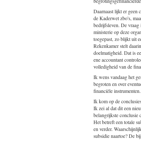
begrotingsgefinancierde
Daarnaast lijkt er geen
de Kaderwet zbo's, maar
bedrijfsleven. De vraag 
ministerie op deze organ
toegepast, zo blijkt ui
Rekenkamer stelt daarin 
doelmatigheid. Dat is e
ene accountant controlee
volledigheid van de fina
Ik wens vandaag het ge
begroten en over eventu
financiële instrumenten
Ik kom op de conclusies
Ik zei al dat dit een ni
belangrijkste conclusie 
Het betreft een totale s
en verder. Waarschijnlij
subsidie naartoe? De bij