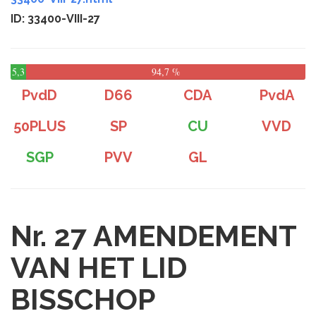
ID: 33400-VIII-27
5,3
94,7 %
%
PvdD
D66
CDA
PvdA
50PLUS
SP
CU
VVD
SGP
PVV
GL
Nr. 27
AMENDEMENT
VAN HET LID
BISSCHOP