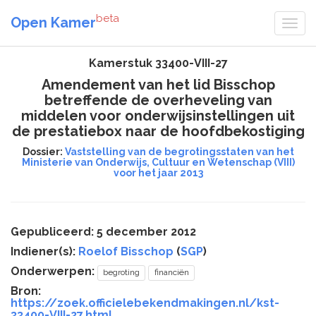
beta
Open Kamer
Kamerstuk 33400-VIII-27
Amendement van het lid Bisschop
betreffende de overheveling van
middelen voor onderwijsinstellingen uit
de prestatiebox naar de hoofdbekostiging
Dossier:
Vaststelling van de begrotingsstaten van het
Ministerie van Onderwijs, Cultuur en Wetenschap (VIII)
voor het jaar 2013
Gepubliceerd: 5 december 2012
Indiener(s):
Roelof Bisschop
(
SGP
)
Onderwerpen:
begroting
financiën
Bron:
https://zoek.officielebekendmakingen.nl/kst-
33400-VIII-27.html