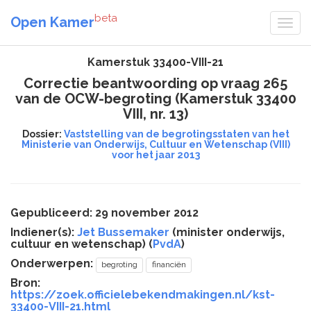
beta
Open Kamer
Kamerstuk 33400-VIII-21
Correctie beantwoording op vraag 265
van de OCW-begroting (Kamerstuk 33400
VIII, nr. 13)
Dossier:
Vaststelling van de begrotingsstaten van het
Ministerie van Onderwijs, Cultuur en Wetenschap (VIII)
voor het jaar 2013
Gepubliceerd: 29 november 2012
Indiener(s):
Jet Bussemaker
(minister onderwijs,
cultuur en wetenschap) (
PvdA
)
Onderwerpen:
begroting
financiën
Bron:
https://zoek.officielebekendmakingen.nl/kst-
33400-VIII-21.html