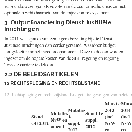
vervoersbewegingen als gevolg van de economische crisis en niet
optimale beschikbaarheid van de trajectcontrolesystemen.
3. Outputfinanciering Dienst Justitiële
Inrichtingen
In 2011 was sprake van een lagere bezetting bij die Dienst
Justitiële Inrichtingen dan eerder geraamd, waardoor budget
terugvloeit naar het moederdepartement. Deze middelen worden
ingezet om de hogere kosten van de SBF-regeling en regeling
Tweede carrière te dekken.
2.2 DE BELEIDSARTIKELEN
12 RECHTSPLEGING EN RECHTSBIJSTAND
12 Rechtspleging en rechtsbijstand Budgettaire gevolgen van beleid 
Mutatie
Muta
Mutaties
2013
2014
Mutaties
Stand 1e
Stand
1e
(incl.
(incl.
NvW en
suppl.
OB 2012
suppl.
NvW
NvW
amend.
2012
2012
en
en