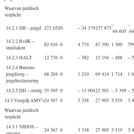
Waarvan juridisch
verplicht
–
–
14.2.1 DJI – jeugd
272 052
0
– 34 179
237 873
64 605
64
14.2.2 RvdK –
82 616
0
4 774
87 390
1 300
79
strafzaken
14.2.3 HALT
12 776
0
– 582
12 194
– 488
– 
14.2.4 Bureaus
jeugdzorg –
68 204
0
1 210
69 414
1 714
1 
jeugdreclassering
14.2.5 DJJ – overig
35 505
0
– 13 004
22 501
– 5 399
– 
14.3 Voogdij AMV's
24 567
0
3 338
27 905
3 519
3 
Waarvan juridisch
verplicht
14.3.1 NIDOS –
24 567
0
3 338
27 905
3 519
3 
opvang