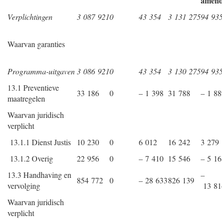
amend
Verplichtingen
3 087 921
0
43 354
3 131 275
94 93
Waarvan garanties
Programma-uitgaven
3 086 921
0
43 354
3 130 275
94 93
13.1 Preventieve
33 186
0
– 1 398
31 788
– 1 88
maatregelen
Waarvan juridisch
verplicht
13.1.1 Dienst Justis
10 230
0
6 012
16 242
3 279
13.1.2 Overig
22 956
0
– 7 410
15 546
– 5 16
13.3 Handhaving en
–
854 772
0
– 28 633
826 139
vervolging
13 81
Waarvan juridisch
verplicht