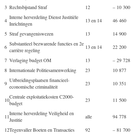
3
Rechtsbijstand Straf
12
– 10 300
Interne herverdeling Dienst Justitiële
4
13 en 14
46 460
Inrichtingen
5
Straf gevangeniswezen
13
14 900
Substantieel bezwarende functies en 2e
6
13 en 14
22 200
carrière regeling
7
Verlaging budget OM
13
– 29 728
8
Internationale Politiesamenwerking
23
10 877
Uitbreidingsplaatsen financieel-
9
23
10 351
economische criminaliteit
Centrale exploitatiekosten C2000-
10
23
11 500
budget
Interne herverdeling Veiligheid en
11
alle
94 778
Justitie
12
Tegenvaller Boeten en Transacties
92
– 81 700