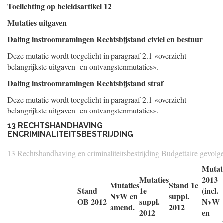
Toelichting op beleidsartikel 12
Mutaties uitgaven
Daling instroomramingen Rechtsbijstand civiel en bestuur
Deze mutatie wordt toegelicht in paragraaf 2.1 «overzicht
belangrijkste uitgaven- en ontvangstenmutaties».
Daling instroomramingen Rechtsbijstand straf
Deze mutatie wordt toegelicht in paragraaf 2.1 «overzicht
belangrijkste uitgaven- en ontvangstenmutaties».
13 RECHTSHANDHAVING
ENCRIMINALITEITSBESTRIJDING
13 Rechtshandhaving en criminaliteitsbestrijding Budgettaire gevolg
Mutat
Mutaties
2013
Mutaties
Stand 1e
Stand
1e
(incl.
NvW en
suppl.
OB 2012
suppl.
NvW
amend.
2012
2012
en