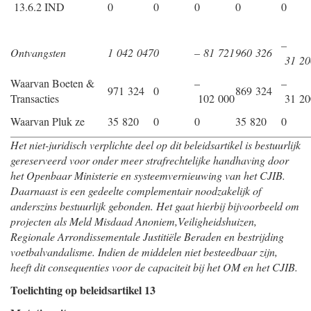
13.6.2 IND
0
0
0
0
0
–
Ontvangsten
1 042 047
0
– 81 721
960 326
31 20
Waarvan Boeten &
–
–
971 324
0
869 324
Transacties
102 000
31 20
Waarvan Pluk ze
35 820
0
0
35 820
0
Het niet-juridisch verplichte deel op dit beleidsartikel is bestuurlijk
gereserveerd voor onder meer strafrechtelijke handhaving door
het Openbaar Ministerie en systeemvernieuwing van het CJIB.
Daarnaast is een gedeelte complementair noodzakelijk of
anderszins bestuurlijk gebonden. Het gaat hierbij bijvoorbeeld om
projecten als Meld Misdaad Anoniem,Veiligheidshuizen,
Regionale Arrondissementale Justitiële Beraden en bestrijding
voetbalvandalisme. Indien de middelen niet besteedbaar zijn,
heeft dit consequenties voor de capaciteit bij het OM en het CJIB.
Toelichting op beleidsartikel 13