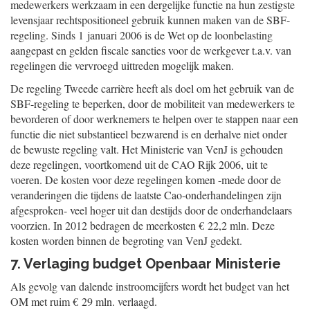
medewerkers werkzaam in een dergelijke functie na hun zestigste
levensjaar rechtspositioneel gebruik kunnen maken van de SBF-
regeling. Sinds 1 januari 2006 is de Wet op de loonbelasting
aangepast en gelden fiscale sancties voor de werkgever t.a.v. van
regelingen die vervroegd uittreden mogelijk maken.
De regeling Tweede carrière heeft als doel om het gebruik van de
SBF-regeling te beperken, door de mobiliteit van medewerkers te
bevorderen of door werknemers te helpen over te stappen naar een
functie die niet substantieel bezwarend is en derhalve niet onder
de bewuste regeling valt. Het Ministerie van VenJ is gehouden
deze regelingen, voortkomend uit de CAO Rijk 2006, uit te
voeren. De kosten voor deze regelingen komen -mede door de
veranderingen die tijdens de laatste Cao-onderhandelingen zijn
afgesproken- veel hoger uit dan destijds door de onderhandelaars
voorzien. In 2012 bedragen de meerkosten € 22,2 mln. Deze
kosten worden binnen de begroting van VenJ gedekt.
7. Verlaging budget Openbaar Ministerie
Als gevolg van dalende instroomcijfers wordt het budget van het
OM met ruim € 29 mln. verlaagd.