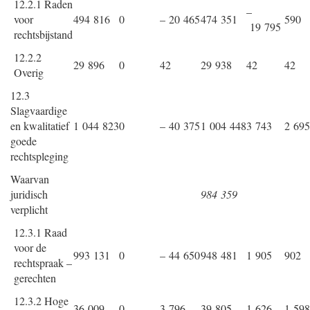
12.2.1 Raden
–
voor
494 816
0
– 20 465
474 351
590
19 795
rechtsbijstand
12.2.2
29 896
0
42
29 938
42
42
Overig
12.3
Slagvaardige
en kwalitatief
1 044 823
0
– 40 375
1 004 448
3 743
2 695
goede
rechtspleging
Waarvan
juridisch
984 359
verplicht
12.3.1 Raad
voor de
993 131
0
– 44 650
948 481
1 905
902
rechtspraak –
gerechten
12.3.2 Hoge
36 009
0
3 796
39 805
1 626
1 598