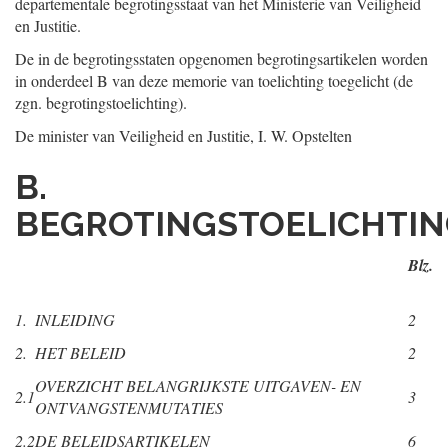
departementale begrotingsstaat van het Ministerie van Veiligheid
en Justitie.
De in de begrotingsstaten opgenomen begrotingsartikelen worden
in onderdeel B van deze memorie van toelichting toegelicht (de
zgn. begrotingstoelichting).
De minister van Veiligheid en Justitie,
I. W.
Opstelten
B.
BEGROTINGSTOELICHTI
Blz.
1.
INLEIDING
2
2.
HET BELEID
2
OVERZICHT BELANGRIJKSTE UITGAVEN- EN
2.1
3
ONTVANGSTENMUTATIES
2.2
DE BELEIDSARTIKELEN
6