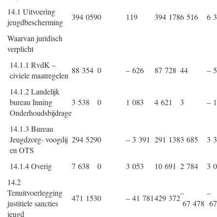
14.1 Uitvoering
394 059
0
119
394 178
6 516
6 
jeugdbescherming
Waarvan juridisch
verplicht
14.1.1 RvdK –
88 354
0
– 626
87 728
44
– 
civiele maatregelen
14.1.2 Landelijk
bureau Inning
3 538
0
1 083
4 621
3
– 1
Onderhoudsbijdrage
14.1.3 Bureau
Jeugdzorg- voogdij
294 529
0
– 3 391
291 138
3 685
3 
en OTS
14.1.4 Overig
7 638
0
3 053
10 691
2 784
3 
14.2
Tenuitvoerlegging
–
–
471 153
0
– 41 781
429 372
justitiele sancties
67 478
67
jeugd