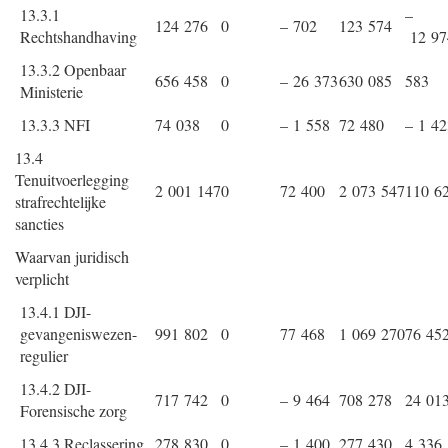
13.3.1
–
124 276
0
– 702
123 574
Rechtshandhaving
12 97
13.3.2 Openbaar
656 458
0
– 26 373
630 085
583
Ministerie
13.3.3 NFI
74 038
0
– 1 558
72 480
– 1 42
13.4
Tenuitvoerlegging
2 001 147
0
72 400
2 073 547
110 6
strafrechtelijke
sancties
Waarvan juridisch
verplicht
13.4.1 DJI-
gevangeniswezen-
991 802
0
77 468
1 069 270
76 45
regulier
13.4.2 DJI-
717 742
0
– 9 464
708 278
24 01
Forensische zorg
13.4.3 Reclassering
278 830
0
– 1 400
277 430
4 336