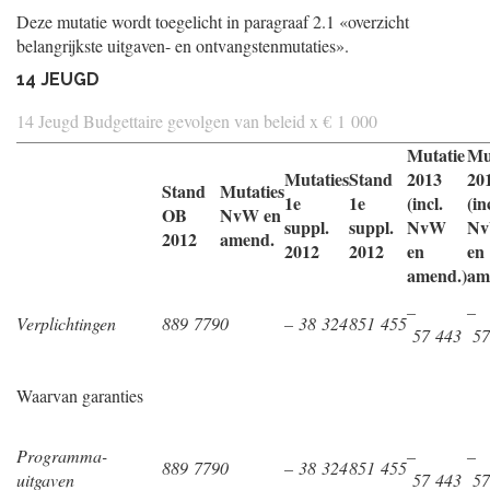
Deze mutatie wordt toegelicht in paragraaf 2.1 «overzicht
belangrijkste uitgaven- en ontvangstenmutaties».
14 JEUGD
14 Jeugd Budgettaire gevolgen van beleid x € 1 000
Mutatie
Mu
Mutaties
Stand
2013
20
Stand
Mutaties
1e
1e
(incl.
(in
OB
NvW en
suppl.
suppl.
NvW
N
2012
amend.
2012
2012
en
en
amend.)
am
–
–
Verplichtingen
889 779
0
– 38 324
851 455
57 443
57
Waarvan garanties
Programma-
–
–
889 779
0
– 38 324
851 455
uitgaven
57 443
57