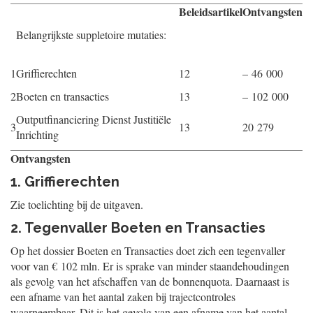
Beleidsartikel
Ontvangsten
Belangrijkste suppletoire mutaties:
1
Griffierechten
12
– 46 000
2
Boeten en transacties
13
– 102 000
Outputfinanciering Dienst Justitiële
3
13
20 279
Inrichting
Ontvangsten
1. Griffierechten
Zie toelichting bij de uitgaven.
2. Tegenvaller Boeten en Transacties
Op het dossier Boeten en Transacties doet zich een tegenvaller
voor van € 102 mln. Er is sprake van minder staandehoudingen
als gevolg van het afschaffen van de bonnenquota. Daarnaast is
een afname van het aantal zaken bij trajectcontroles
waarneembaar. Dit is het gevolg van een afname van het aantal