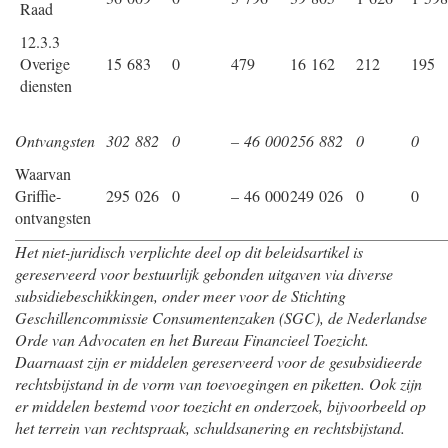
Raad
12.3.3
Overige
15 683
0
479
16 162
212
195
diensten
Ontvangsten
302 882
0
– 46 000
256 882
0
0
Waarvan
Griffie-
295 026
0
– 46 000
249 026
0
0
ontvangsten
Het niet-juridisch verplichte deel op dit beleidsartikel is
gereserveerd voor bestuurlijk gebonden uitgaven via diverse
subsidiebeschikkingen, onder meer voor de Stichting
Geschillencommissie Consumentenzaken (SGC), de Nederlandse
Orde van Advocaten en het Bureau Financieel Toezicht.
Daarnaast zijn er middelen gereserveerd voor de gesubsidieerde
rechtsbijstand in de vorm van toevoegingen en piketten. Ook zijn
er middelen bestemd voor toezicht en onderzoek, bijvoorbeeld op
het terrein van rechtspraak, schuldsanering en rechtsbijstand.