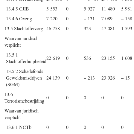
13.4.5 CJIB
5 553
0
5 927
11 480
5 981
13.4.6 Overig
7 220
0
– 131
7 089
– 158
13.5 Slachtofferzorg
46 758
0
323
47 081
1 593
Waarvan juridisch
verplicht
13.5.1
22 619
0
536
23 155
1 608
Slachtofferhulpbeleid
13.5.2 Schadefonds
Geweldsmisdrijven
24 139
0
– 213
23 926
– 15
(SGM)
13.6
0
0
0
0
0
Terrorismebestrijding
Waarvan juridisch
verplicht
13.6.1 NCTb
0
0
0
0
0