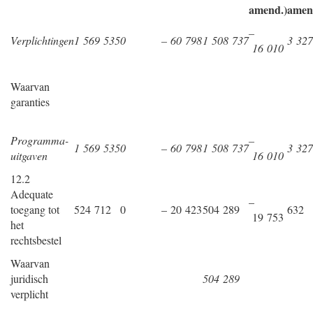
amend.)
amen
–
Verplichtingen
1 569 535
0
– 60 798
1 508 737
3 327
16 010
Waarvan
garanties
Programma-
–
1 569 535
0
– 60 798
1 508 737
3 327
uitgaven
16 010
12.2
Adequate
–
toegang tot
524 712
0
– 20 423
504 289
632
19 753
het
rechtsbestel
Waarvan
juridisch
504 289
verplicht