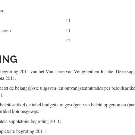
en
11
orzien
11
12
DING
 begroting 2011 van het Ministerie van Veiligheid en Justitie. Deze sup
ta 2011.
reerst de belangrijkste uitgaven- en ontvangstenmutaties per beleidsart
).
)beleidsartikel de tabel budgettaire gevolgen van beleid opgenomen (par
artikel kolomsgewijs:
ntele suppletoire begroting 2011;
ppletoire begroting 2011;