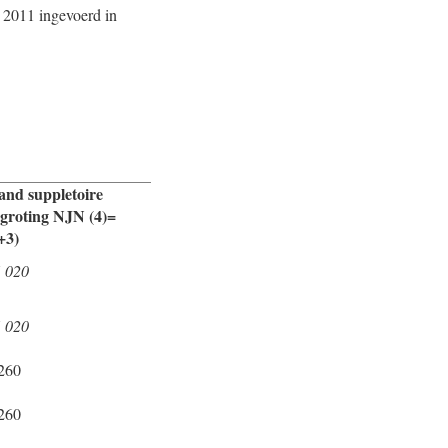
i 2011 ingevoerd in
and suppletoire
groting NJN (4)=
+3)
 020
 020
260
260