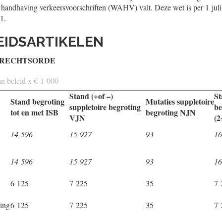
ke handhaving verkeersvoorschriften (WAHV) valt. Deze wet is per 1 jul
1.
LEIDSARTIKELEN
 RECHTSORDE
n beleid x € 1 000
Stand (+of –)
St
Stand begroting
Mutaties suppletoire
suppletoire begroting
be
tot en met ISB
begroting NJN
VJN
(2
14 596
15 927
93
16
14 596
15 927
93
16
6 125
7 225
35
7 
ving
6 125
7 225
35
7 