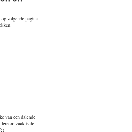
el op volgende pagina.
dekken.
ake van een dalende
dere oorzaak is de
et