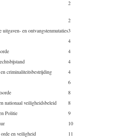
2
2
te uitgaven- en ontvangstenmutaties
3
4
sorde
4
echtsbijstand
4
n criminaliteitsbestrijding
4
6
tsorde
8
n nationaal veiligheidsbeleid
8
en Politie
9
uur
10
 orde en veiligheid
11