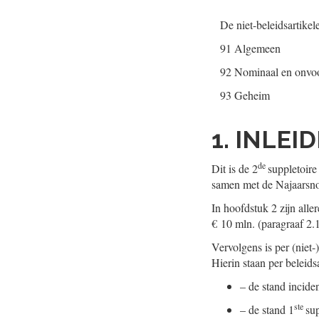
De niet-beleidsartikel
91 Algemeen
92 Nominaal en onvo
93 Geheim
1. INLEI
de
Dit is de 2
suppletoire
samen met de Najaarsno
In hoofdstuk 2 zijn alle
€ 10 mln. (paragraaf 2.1
Vervolgens is per (niet-
Hierin staan per beleids
–
de stand incide
ste
–
de stand 1
su