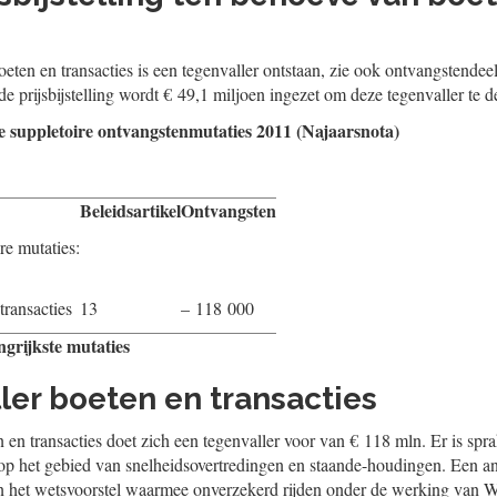
oeten en transacties is een tegenvaller ontstaan, zie ook ontvangstende
e prijsbijstelling wordt € 49,1 miljoen ingezet om deze tegenvaller te 
te suppletoire ontvangstenmutaties 2011 (Najaarsnota)
Beleidsartikel
Ontvangsten
re mutaties:
transacties
13
– 118 000
ngrijkste mutaties
ler boeten en transacties
 en transacties doet zich een tegenvaller voor van € 118 mln. Er is spr
op het gebied van snelheidsovertredingen en staande-houdingen. Een an
an het wetsvoorstel waarmee onverzekerd rijden onder de werking van W