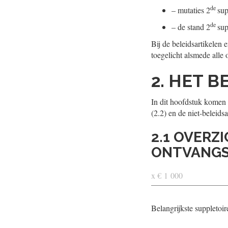
de
–
mutaties 2
sup
de
–
de stand 2
sup
Bij de beleidsartikelen 
toegelicht alsmede alle 
2. HET B
In dit hoofdstuk komen 
(2.2) en de niet-beleidsa
2.1 OVERZ
ONTVANGS
x € 1 000
Belangrijkste suppletoir