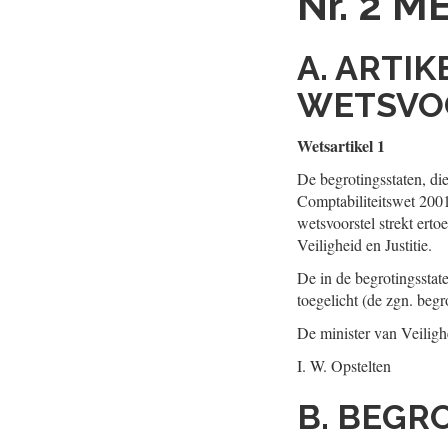
Nr. 2
ME
A. ARTI
WETSVO
Wetsartikel 1
De begrotingsstaten, die
Comptabiliteitswet 2001
wetsvoorstel strekt erto
Veiligheid en Justitie.
De in de begrotingssta
toegelicht (de zgn. begr
De minister van Veilighe
I. W. Opstelten
B. BEGR