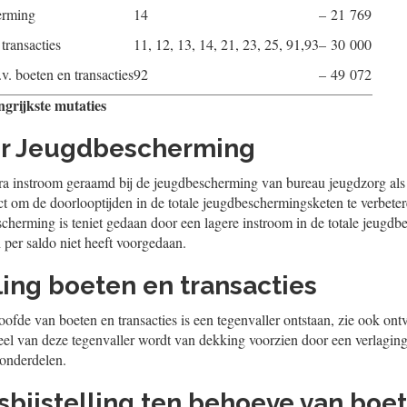
erming
14
– 21 769
transacties
11, 12, 13, 14, 21, 23, 25, 91,93
– 30 000
b.v. boeten en transacties
92
– 49 072
ngrijkste mutaties
er Jeugdbescherming
xtra instroom geraamd bij de jeugdbescherming van bureau jeugdzorg als
ct om de doorlooptijden in de totale jeugdbeschermingsketen te verbete
scherming is teniet gedaan door een lagere instroom in de totale jeugd
 per saldo niet heeft voorgedaan.
ling boeten en transacties
oofde van boeten en transacties is een tegenvaller ontstaan, zie ook on
el van deze tegenvaller wordt van dekking voorzien door een verlagin
-onderdelen.
ijsbijstelling ten behoeve van boe