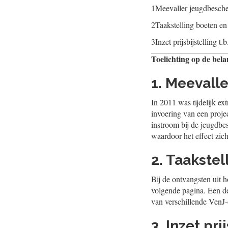
1
Meevaller jeugdbesch
2
Taakstelling boeten en 
3
Inzet prijsbijstelling t.
Toelichting op de bela
1. Meevall
In 2011 was tijdelijk e
invoering van een proje
instroom bij de jeugdbe
waardoor het effect zich
2. Taakstel
Bij de ontvangsten uit h
volgende pagina. Een de
van verschillende VenJ
3. Inzet pr