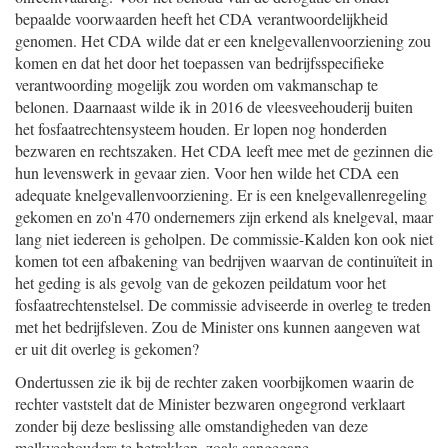
bepaalde voorwaarden heeft het CDA verantwoordelijkheid
genomen. Het CDA wilde dat er een knelgevallenvoorziening zou
komen en dat het door het toepassen van bedrijfsspecifieke
verantwoording mogelijk zou worden om vakmanschap te
belonen. Daarnaast wilde ik in 2016 de vleesveehouderij buiten
het fosfaatrechtensysteem houden. Er lopen nog honderden
bezwaren en rechtszaken. Het CDA leeft mee met de gezinnen die
hun levenswerk in gevaar zien. Voor hen wilde het CDA een
adequate knelgevallenvoorziening. Er is een knelgevallenregeling
gekomen en zo'n 470 ondernemers zijn erkend als knelgeval, maar
lang niet iedereen is geholpen. De commissie-Kalden kon ook niet
komen tot een afbakening van bedrijven waarvan de continuïteit in
het geding is als gevolg van de gekozen peildatum voor het
fosfaatrechtenstelsel. De commissie adviseerde in overleg te treden
met het bedrijfsleven. Zou de Minister ons kunnen aangeven wat
er uit dit overleg is gekomen?
Ondertussen zie ik bij de rechter zaken voorbijkomen waarin de
rechter vaststelt dat de Minister bezwaren ongegrond verklaart
zonder bij deze beslissing alle omstandigheden van deze
melkveehouders te betrekken, zoals aangegane