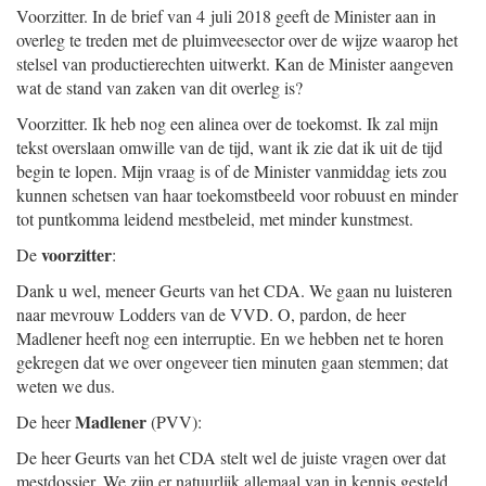
Voorzitter. In de brief van 4 juli 2018 geeft de Minister aan in
overleg te treden met de pluimveesector over de wijze waarop het
stelsel van productierechten uitwerkt. Kan de Minister aangeven
wat de stand van zaken van dit overleg is?
Voorzitter. Ik heb nog een alinea over de toekomst. Ik zal mijn
tekst overslaan omwille van de tijd, want ik zie dat ik uit de tijd
begin te lopen. Mijn vraag is of de Minister vanmiddag iets zou
kunnen schetsen van haar toekomstbeeld voor robuust en minder
tot puntkomma leidend mestbeleid, met minder kunstmest.
voorzitter
De
:
Dank u wel, meneer Geurts van het CDA. We gaan nu luisteren
naar mevrouw Lodders van de VVD. O, pardon, de heer
Madlener heeft nog een interruptie. En we hebben net te horen
gekregen dat we over ongeveer tien minuten gaan stemmen; dat
weten we dus.
Madlener
De heer
(PVV):
De heer Geurts van het CDA stelt wel de juiste vragen over dat
mestdossier. We zijn er natuurlijk allemaal van in kennis gesteld