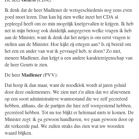
Ik denk dat de heer Madlener de wetsgeschiedenis nog eens even
goed moet lezen. Dan kan hij zien welke inzet het CDA al
gepleegd heeft om zo min mogelijk knelgevallen te krijgen. Ik heb
net in mijn betoog ook duidelijk aangegeven welke vragen ik heb
aan de Minister, want ik denk dat het netjes is om eerst vragen te
stellen aan de Minister. Hoe kijkt zij ertegen aan? Is zij bereid om
het een en ander van wat ik gevraagd heb, te doen? Zo niet,
meneer Madlener, dan krijgt u een andere karaktereigenschap van
de heer Geurts te zien.
Madlener
De heer
(PVV):
Dat hoop ik dan maar, want de noodklok wordt al jaren geluid
door deze ondernemers. We zien met z'n allen dat we afstevenen
op een soort administratieve wantoestand die we zelf gecreëerd
hebben, althans, die de partijen die hier zelf voorgestemd hebben,
gecreëerd hebben. Tot nu toe blijkt er helemaal niets te komen. De
Minister zegt: ik ga gewoon handhaven, we gaan gewoon door op
dit verkeerde pad. We zullen straks dus zien wat uw woorden
waard blijken.