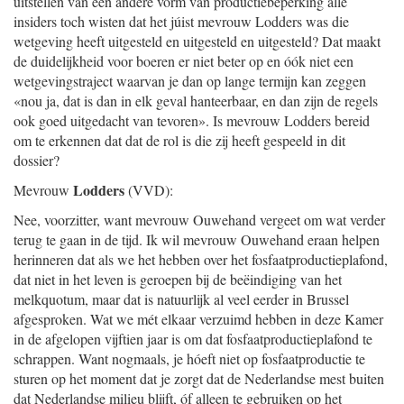
uitstellen van een andere vorm van productiebeperking álle
insiders toch wisten dat het júist mevrouw Lodders was die
wetgeving heeft uitgesteld en uitgesteld en uitgesteld? Dat maakt
de duidelijkheid voor boeren er niet beter op en óók niet een
wetgevingstraject waarvan je dan op lange termijn kan zeggen
«nou ja, dat is dan in elk geval hanteerbaar, en dan zijn de regels
ook goed uitgedacht van tevoren». Is mevrouw Lodders bereid
om te erkennen dat dat de rol is die zij heeft gespeeld in dit
dossier?
Lodders
Mevrouw
(VVD):
Nee, voorzitter, want mevrouw Ouwehand vergeet om wat verder
terug te gaan in de tijd. Ik wil mevrouw Ouwehand eraan helpen
herinneren dat als we het hebben over het fosfaatproductieplafond,
dat niet in het leven is geroepen bij de beëindiging van het
melkquotum, maar dat is natuurlijk al veel eerder in Brussel
afgesproken. Wat we mét elkaar verzuimd hebben in deze Kamer
in de afgelopen vijftien jaar is om dat fosfaatproductieplafond te
schrappen. Want nogmaals, je hóeft niet op fosfaatproductie te
sturen op het moment dat je zorgt dat de Nederlandse mest buiten
dat Nederlandse milieu blijft, óf alleen te gebruiken op het