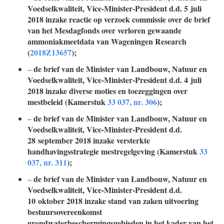
Voedselkwaliteit, Vice-Minister-President d.d. 5 juli
2018 inzake reactie op verzoek commissie over de brief
van het Mesdagfonds over verloren gewaande
ammoniakmeetdata van Wageningen Research
(
2018Z13657
);
de brief van de Minister van Landbouw, Natuur en
–
Voedselkwaliteit, Vice-Minister-President d.d. 4 juli
2018 inzake diverse moties en toezeggingen over
mestbeleid (Kamerstuk
33 037, nr. 306
);
de brief van de Minister van Landbouw, Natuur en
–
Voedselkwaliteit, Vice-Minister-President d.d.
28 september 2018 inzake versterkte
handhavingsstrategie mestregelgeving (Kamerstuk
33
037, nr. 311
);
de brief van de Minister van Landbouw, Natuur en
–
Voedselkwaliteit, Vice-Minister-President d.d.
10 oktober 2018 inzake stand van zaken uitvoering
bestuursovereenkomst
grondwaterbeschermingsgebieden in het kader van het