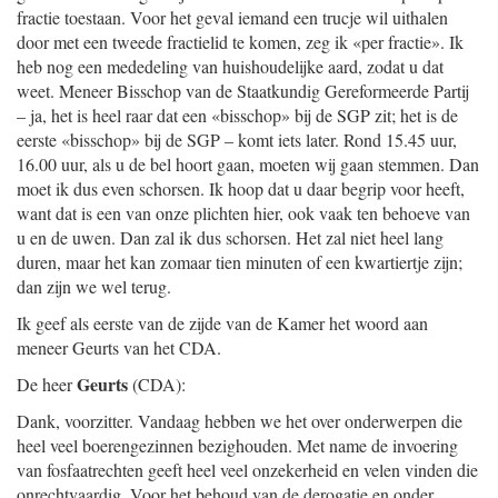
fractie toestaan. Voor het geval iemand een trucje wil uithalen
door met een tweede fractielid te komen, zeg ik «per fractie». Ik
heb nog een mededeling van huishoudelijke aard, zodat u dat
weet. Meneer Bisschop van de Staatkundig Gereformeerde Partij
– ja, het is heel raar dat een «bisschop» bij de SGP zit; het is de
eerste «bisschop» bij de SGP – komt iets later. Rond 15.45 uur,
16.00 uur, als u de bel hoort gaan, moeten wij gaan stemmen. Dan
moet ik dus even schorsen. Ik hoop dat u daar begrip voor heeft,
want dat is een van onze plichten hier, ook vaak ten behoeve van
u en de uwen. Dan zal ik dus schorsen. Het zal niet heel lang
duren, maar het kan zomaar tien minuten of een kwartiertje zijn;
dan zijn we wel terug.
Ik geef als eerste van de zijde van de Kamer het woord aan
meneer Geurts van het CDA.
Geurts
De heer
(CDA):
Dank, voorzitter. Vandaag hebben we het over onderwerpen die
heel veel boerengezinnen bezighouden. Met name de invoering
van fosfaatrechten geeft heel veel onzekerheid en velen vinden die
onrechtvaardig. Voor het behoud van de derogatie en onder