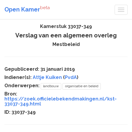
beta
Open Kamer
Kamerstuk 33037-349
Verslag van een algemeen overleg
Mestbeleid
Gepubliceerd: 31 januari 2019
Indiener(s):
Attje Kuiken
(
PvdA
)
Onderwerpen:
landbouw
organisatie en beleid
Bron:
https://zoek.officielebekendmakingen.nl/kst-
33037-349.html
ID: 33037-349