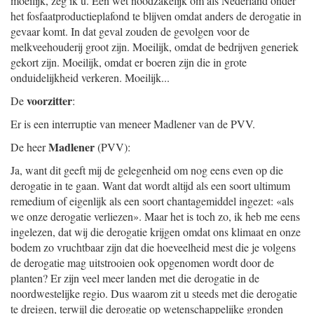
moeilijk, zeg ik u. Een wet noodzakelijk om als Nederland ónder
het fosfaatproductieplafond te blijven omdat anders de derogatie in
gevaar komt. In dat geval zouden de gevolgen voor de
melkveehouderij groot zijn. Moeilijk, omdat de bedrijven generiek
gekort zijn. Moeilijk, omdat er boeren zijn die in grote
onduidelijkheid verkeren. Moeilijk...
voorzitter
De
:
Er is een interruptie van meneer Madlener van de PVV.
Madlener
De heer
(PVV):
Ja, want dit geeft mij de gelegenheid om nog eens even op die
derogatie in te gaan. Want dat wordt altijd als een soort ultimum
remedium of eigenlijk als een soort chantagemiddel ingezet: «als
we onze derogatie verliezen». Maar het is toch zo, ik heb me eens
ingelezen, dat wij die derogatie krijgen omdat ons klimaat en onze
bodem zo vruchtbaar zijn dat die hoeveelheid mest die je volgens
de derogatie mag uitstrooien ook opgenomen wordt door de
planten? Er zijn veel meer landen met die derogatie in de
noordwestelijke regio. Dus waarom zit u steeds met die derogatie
te dreigen, terwijl die derogatie op wetenschappelijke gronden