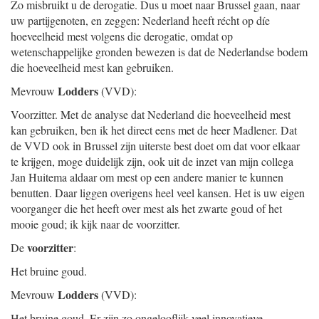
Zo misbruikt u de derogatie. Dus u moet naar Brussel gaan, naar
uw partijgenoten, en zeggen: Nederland heeft récht op díe
hoeveelheid mest volgens die derogatie, omdat op
wetenschappelijke gronden bewezen is dat de Nederlandse bodem
die hoeveelheid mest kan gebruiken.
Lodders
Mevrouw
(VVD):
Voorzitter. Met de analyse dat Nederland die hoeveelheid mest
kan gebruiken, ben ik het direct eens met de heer Madlener. Dat
de VVD ook in Brussel zijn uiterste best doet om dat voor elkaar
te krijgen, moge duidelijk zijn, ook uit de inzet van mijn collega
Jan Huitema aldaar om mest op een andere manier te kunnen
benutten. Daar liggen overigens heel veel kansen. Het is uw eigen
voorganger die het heeft over mest als het zwarte goud of het
mooie goud; ik kijk naar de voorzitter.
voorzitter
De
:
Het bruine goud.
Lodders
Mevrouw
(VVD):
Het bruine goud. Er zijn zo ongelooflijk veel innovatieve