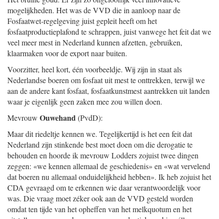
mogelijkheden. Het was de VVD die in aanloop naar de
Fosfaatwet-regelgeving juist gepleit heeft om het
fosfaatproductieplafond te schrappen, juist vanwege het feit dat we
veel meer mest in Nederland kunnen afzetten, gebruiken,
klaarmaken voor de export naar buiten.
Voorzitter, heel kort, één voorbeeldje. Wij zijn in staat als
Nederlandse boeren om fosfaat uit mest te onttrekken, terwijl we
aan de andere kant fosfaat, fosfaatkunstmest aantrekken uit landen
waar je eigenlijk geen zaken mee zou willen doen.
Ouwehand
Mevrouw
(PvdD):
Maar dit riedeltje kennen we. Tegelijkertijd is het een feit dat
Nederland zijn stinkende best moet doen om die derogatie te
behouden en hoorde ik mevrouw Lodders zojuist twee dingen
zeggen: «we kennen allemaal de geschiedenis» en «wat vervelend
dat boeren nu allemaal onduidelijkheid hebben». Ik heb zojuist het
CDA gevraagd om te erkennen wie daar verantwoordelijk voor
was. Die vraag moet zéker ook aan de VVD gesteld worden
omdat ten tijde van het opheffen van het melkquotum en het