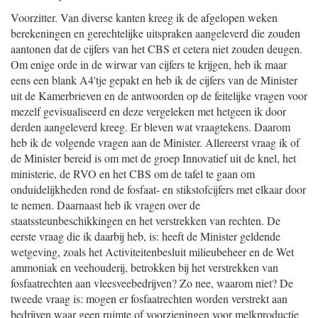
Voorzitter. Van diverse kanten kreeg ik de afgelopen weken
berekeningen en gerechtelijke uitspraken aangeleverd die zouden
aantonen dat de cijfers van het CBS et cetera niet zouden deugen.
Om enige orde in de wirwar van cijfers te krijgen, heb ik maar
eens een blank A4'tje gepakt en heb ik de cijfers van de Minister
uit de Kamerbrieven en de antwoorden op de feitelijke vragen voor
mezelf gevisualiseerd en deze vergeleken met hetgeen ik door
derden aangeleverd kreeg. Er bleven wat vraagtekens. Daarom
heb ik de volgende vragen aan de Minister. Allereerst vraag ik of
de Minister bereid is om met de groep Innovatief uit de knel, het
ministerie, de RVO en het CBS om de tafel te gaan om
onduidelijkheden rond de fosfaat- en stikstofcijfers met elkaar door
te nemen. Daarnaast heb ik vragen over de
staatssteunbeschikkingen en het verstrekken van rechten. De
eerste vraag die ik daarbij heb, is: heeft de Minister geldende
wetgeving, zoals het Activiteitenbesluit milieubeheer en de Wet
ammoniak en veehouderij, betrokken bij het verstrekken van
fosfaatrechten aan vleesveebedrijven? Zo nee, waarom niet? De
tweede vraag is: mogen er fosfaatrechten worden verstrekt aan
bedrijven waar geen ruimte of voorzieningen voor melkproductie