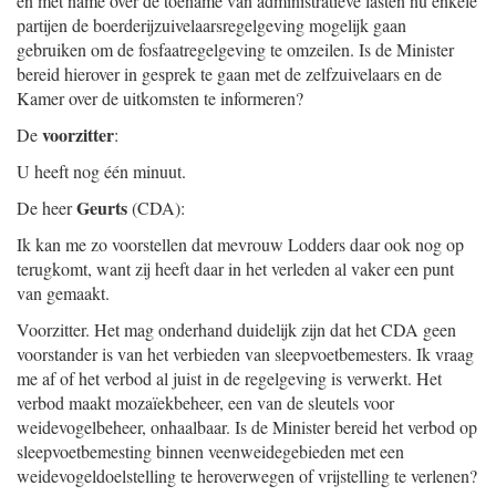
en met name over de toename van administratieve lasten nu enkele
partijen de boerderijzuivelaarsregelgeving mogelijk gaan
gebruiken om de fosfaatregelgeving te omzeilen. Is de Minister
bereid hierover in gesprek te gaan met de zelfzuivelaars en de
Kamer over de uitkomsten te informeren?
voorzitter
De
:
U heeft nog één minuut.
Geurts
De heer
(CDA):
Ik kan me zo voorstellen dat mevrouw Lodders daar ook nog op
terugkomt, want zij heeft daar in het verleden al vaker een punt
van gemaakt.
Voorzitter. Het mag onderhand duidelijk zijn dat het CDA geen
voorstander is van het verbieden van sleepvoetbemesters. Ik vraag
me af of het verbod al juist in de regelgeving is verwerkt. Het
verbod maakt mozaïekbeheer, een van de sleutels voor
weidevogelbeheer, onhaalbaar. Is de Minister bereid het verbod op
sleepvoetbemesting binnen veenweidegebieden met een
weidevogeldoelstelling te heroverwegen of vrijstelling te verlenen?