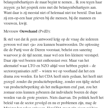
belangenbehartigers de maat begint te nemen... Ik zou tegen haar
zeggen: ga het gesprek eens met die belangenbehartigers aan.
Want daar is zij meestal niet of helemaal niet toe bereid. Dan kan
zij een-op-een haar grieven bij die mensen, bij die mannen en
vrouwen, kwijt.
Ouwehand
Mevrouw
(PvdD):
Ik stel vast dat ik geen antwoord krijg op de vraag die iedereen
gewoon wel met «ja» zou kunnen beantwoorden. De oplossing
die de Partij voor de Dieren voorstaat, behelst een sanering
waarvoor je de tijd neemt, maar wel een fors kleinere veestapel.
Daar zijn veel boeren niet enthousiast over. Maar van het
alternatief waar LTO en NZO altijd voor hebben gepleit – de
sectororganisaties zelf! – wisten we op voorhand dat het een
drama zou worden. En het CDA heeft niets gedaan, het heeft niet
gezegd: zonder die productiebeperking, zonder een tijdig stelsel
van productiebeperking als het melkquotum eraf gaat, zou het
zomaar eens kunnen gebeuren dat individuele boeren de dupe
worden van de grote groeiers. Niets daarvan. De politiek heeft het
beleid van de sector gevolgd en nu er problemen zijn, mag de
Minister het zeker oplossen. Het CDA moet zijn eigen rol hier