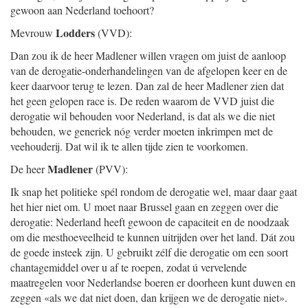
gewoon aan Nederland toehoort?
Lodders
Mevrouw
(VVD):
Dan zou ik de heer Madlener willen vragen om juist de aanloop
van de derogatie-onderhandelingen van de afgelopen keer en de
keer daarvoor terug te lezen. Dan zal de heer Madlener zien dat
het geen gelopen race is. De reden waarom de VVD juist die
derogatie wil behouden voor Nederland, is dat als we die niet
behouden, we generiek nóg verder moeten inkrimpen met de
veehouderij. Dat wil ik te allen tijde zien te voorkomen.
Madlener
De heer
(PVV):
Ik snap het politieke spél rondom de derogatie wel, maar daar gaat
het hier niet om. U moet naar Brussel gaan en zeggen over die
derogatie: Nederland heeft gewoon de capaciteit en de noodzaak
om die mesthoeveelheid te kunnen uitrijden over het land. Dát zou
de goede insteek zijn. U gebruikt zélf die derogatie om een soort
chantagemiddel over u af te roepen, zodat ú vervelende
maatregelen voor Nederlandse boeren er doorheen kunt duwen en
zeggen «als we dat niet doen, dan krijgen we de derogatie niet».