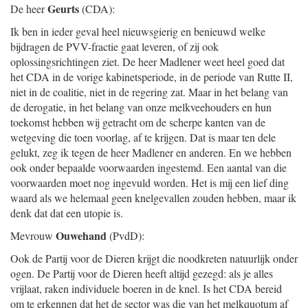
Geurts
De heer
(CDA):
Ik ben in ieder geval heel nieuwsgierig en benieuwd welke
bijdragen de PVV-fractie gaat leveren, of zij ook
oplossingsrichtingen ziet. De heer Madlener weet heel goed dat
het CDA in de vorige kabinetsperiode, in de periode van Rutte II,
niet in de coalitie, niet in de regering zat. Maar in het belang van
de derogatie, in het belang van onze melkveehouders en hun
toekomst hebben wij getracht om de scherpe kanten van de
wetgeving die toen voorlag, af te krijgen. Dat is maar ten dele
gelukt, zeg ik tegen de heer Madlener en anderen. En we hebben
ook onder bepaalde voorwaarden ingestemd. Een aantal van die
voorwaarden moet nog ingevuld worden. Het is mij een lief ding
waard als we helemaal geen knelgevallen zouden hebben, maar ik
denk dat dat een utopie is.
Ouwehand
Mevrouw
(PvdD):
Ook de Partij voor de Dieren krijgt die noodkreten natuurlijk onder
ogen. De Partij voor de Dieren heeft altijd gezegd: als je alles
vrijlaat, raken individuele boeren in de knel. Is het CDA bereid
om te erkennen dat het de sector was die van het melkquotum af