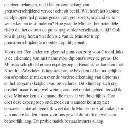
de eigen belangen, raakt het grotere belang van
grensoverschrijdend vervoer echt uit beeld. Wat heeft het kabinet
de afgelopen tijd precies gedaan om grensoverschrijdend ov te
versterken en te stimuleren? Hoe gaat de Minister het potentiële
risico dat het ov over de grens nog verder verschraalt, te lijf? Ook
zou ik graag horen wat de visie van de Minister is op
grensoverschrijdende mobiliteit op dit gebied.
Voorzitter. Een ander terugkerend punt van zorg voor GroenLinks
is de erkenning van met name mbo-diploma's over de grens. De
Minister schrijft dat er een expertgroep in Benelux-verband en met
Noordrijn-Westfalen is ingesteld om te bekijken of het mogelijk is
om afspraken te maken over de verdere erkenning van diploma's
en het vergemakkelijken van procedures. Dit klinkt op zich erg
positief, maar is nog wel weinig concreet op dat gebied, terwijl ik
deze Minister ken als iemand die meestal vrij duidelijk is. Hoe
doet deze expertgroep onderzoek en wanneer komt zij met
concrete aanbevelingen? Ik weet dat de Minister ook afhankelijk is
van andere landen, maar voor ons gevoel duurt dit nu wel echt
behoorlijk lang. De problematiek bestaat immers allang.