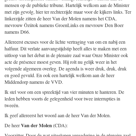
mensen op de publieke tribune. Hartelijk welkom aan de Minister
met zijn gevolg, hier ter rechterzijde maar voor de kijkers links. Ter
linkerzijde zitten de heer Van der Molen namens het CDA,
mevrouw Özütok namens GroenLinks en mevrouw Den Boer
namens D66.
Allereerst excuses voor de lichte vertraging van om en nabij een
halfuur. Dit verlate aanvangstijdstip heeft alles te maken met een
uitloop van het debat in de plenaire zaal waar Onze Minister ook
acte de présence moest geven. Hij rolt nu gelijk weer in het
volgende algemeen overleg. De agenda is weer druk, druk, druk
en goed gevuld. En ook een hartelijk welkom aan de heer
Middendorp namens de VVD.
Ik stel voor om een spreektijd van vier minuten te hanteren. De
leden hebben voorts de gelegenheid voor twee interrupties in
tweeën.
Ik geef allereerst het woord aan de heer Van der Molen.
Van der Molen
De heer
(CDA):
Voorzitter. Door de wat uitgelopen vergadering in de plenaire zaal