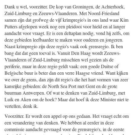
Dank u wel, voorzitter. De kop van Groningen, de Achterhoek,
Zuid-Limburg en Zeeuws-Vlaanderen. Met Noord-Friesland
samen zijn dat grofweg de vijf krimpregio's in ons land waar Kim
Putters afgelopen week nog een pleidooi voor hield en al langer
aandacht voor vraagt. Er is een deltaplan nodig, vond hij zelfs, om
deze gebieden leefbaarder te maken voor ouderen en jongeren.
Naast krimpregio zijn deze regio's vaak ook grensregio. Ik ben
bang dat dat geen toeval is. Vanuit Den Haag wordt Zeeuws-
Vlaanderen of Zuid-Limburg misschien wel gezien als de
periferie, maar in deze regio geldt vaak: een goede Duitse of
Belgische buur is beter dan een verre Haagse vriend. Want kijken
we over de grens, dan zijn dit regio's die het hart vormen van zeer
kansrijke gebieden: de North Sea Port met Gent en de grote
buurman Antwerpen. Of wat te denken van Zuid-Limburg, met
Luik en Aken om de hoek? Maar dat hoef ik deze Minister niet te
vertellen, denk ik.
Voorzitter. Er wordt een appel op ons gedaan. Het vraagt echt om
een verandering van denken. We hebben al eerder in deze
commissie aandacht gevraagd voor de grensregio's, in de eerste