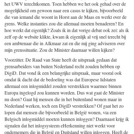
het UWV terechtkomen. Toen hebben we het ook gehad over de
mogelijkheid om gewoon naar een casus te kijken, bijvoorbeeld
die van iemand die woont in Horst aan de Maas en werkt over de
grens. Welke instanties zou die allemaal moeten benaderen? En
hoe werkt dat eigenlijk? Zoals ik in dat vorige debat ook zei: als ik
zelf op de website klikte, kwam ik eigenlijk al vrij snel terecht bij
een ambtenaar die in Alkmaar zat en die mij ging adviseren over
mijn grenssituatie. Zou de Minister daarnaar willen kijken?
Voorzitter. De Raad van State heeft de uitspraak gedaan dat
grensarbeiders van buiten Nederland recht zouden hebben op
DigiD. Dat vond ik een belangrijke uitspraak, maar vooral ook
omdat ik dacht dat de bedoeling was dat Europese lidstaten
allemaal een inlogmiddel zouden verstrekken waarmee binnen
Europa ingelogd zou kunnen worden. Dus wat gaat de Minister
nu doen? Gaat hij mensen die in het buitenland wonen maar in
Nederland werken, toch een DigiD verstrekken? Of gaat het zo
lopen dat mensen die bijvoorbeeld in België wonen, via een
Belgisch inlogmiddel moeten kunnen inloggen? Daarnaast krijg ik
signalen dat het inlogsysteem eHerkenning niet werkt voor
ondernemers die in België en Duitsland willen inloggen. Heeft de