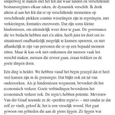
simpelweg te maken met het feit dat waar landen en verschillende
bestuursregimes elkaar raken, de dynamiek verschilt. Ik denk
alleen al aan het feit dat er op verschillende momenten op
verschillende plekken continu wisselingen zijn in regeringen, met
verkiezingen, formaties enzovoorts. Dat zijn soms kleine
hindernissen, om uiteindelijk weer door te gaan. De governance
die we bedacht hebben met z'n allen, heeft juist tot doel om zo
situationeel onafhankelijk mogelijk te kunnen opereren, en niet
afhankelijk te zijn van personen die er op een bepaald moment
zitten. Maar ik kan ook niet ontkennen dat mensen vaak het
verschil maken, mensen die ervoor gaan, eraan trekken en de
goeie dingen doen.
Eén ding is helder. We hebben vanaf het begin gezegd dat er heel
veel kansen zijn in de grensregio. Dat blijkt ook uit tal van
onderzoeken. Als je hindernissen wegneemt, bevordert dit het
economisch verkeer. Goeie verbindingen bevorderen het
economisch verkeer ook. De regio's hebben potentie. Mevrouw
Van der Graaf noemde ze de «perifere regio's» – niet omdat ze dat
zelf zo vindt, geloof ik; het is een vreselijk woord. Het gaat
gewoon om gebieden die aan de grens liggen. Ze liggen wat