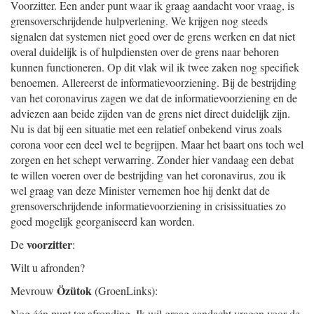
Voorzitter. Een ander punt waar ik graag aandacht voor vraag, is
grensoverschrijdende hulpverlening. We krijgen nog steeds
signalen dat systemen niet goed over de grens werken en dat niet
overal duidelijk is of hulpdiensten over de grens naar behoren
kunnen functioneren. Op dit vlak wil ik twee zaken nog specifiek
benoemen. Allereerst de informatievoorziening. Bij de bestrijding
van het coronavirus zagen we dat de informatievoorziening en de
adviezen aan beide zijden van de grens niet direct duidelijk zijn.
Nu is dat bij een situatie met een relatief onbekend virus zoals
corona voor een deel wel te begrijpen. Maar het baart ons toch wel
zorgen en het schept verwarring. Zonder hier vandaag een debat
te willen voeren over de bestrijding van het coronavirus, zou ik
wel graag van deze Minister vernemen hoe hij denkt dat de
grensoverschrijdende informatievoorziening in crisissituaties zo
goed mogelijk georganiseerd kan worden.
voorzitter
De
:
Wilt u afronden?
Özütok
Mevrouw
(GroenLinks):
Nog één punt ter afronding. Ik wil graag aandacht vragen voor de