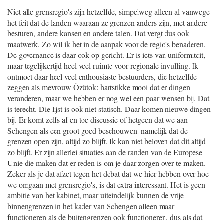
Niet alle grensregio's zijn hetzelfde, simpelweg alleen al vanwege
het feit dat de landen waaraan ze grenzen anders zijn, met andere
besturen, andere kansen en andere talen. Dat vergt dus ook
maatwerk. Zo wil ik het in de aanpak voor de regio's benaderen.
De governance is daar ook op gericht. Er is iets van uniformiteit,
maar tegelijkertijd heel veel ruimte voor regionale invulling. Ik
ontmoet daar heel veel enthousiaste bestuurders, die hetzelfde
zeggen als mevrouw Özütok: hartstikke mooi dat er dingen
veranderen, maar we hebben er nog wel een paar wensen bij. Dat
is terecht. Die lijst is ook niet statisch. Daar komen nieuwe dingen
bij. Er komt zelfs af en toe discussie of hetgeen dat we aan
Schengen als een groot goed beschouwen, namelijk dat de
grenzen open zijn, altijd zo blijft. Ik kan niet beloven dat dit altijd
zo blijft. Er zijn allerlei situaties aan de randen van de Europese
Unie die maken dat er reden is om je daar zorgen over te maken.
Zeker als je dat afzet tegen het debat dat we hier hebben over hoe
we omgaan met grensregio's, is dat extra interessant. Het is geen
ambitie van het kabinet, maar uiteindelijk kunnen de vrije
binnengrenzen in het kader van Schengen alleen maar
functioneren als de buitengrenzen ook functioneren, dus als dat