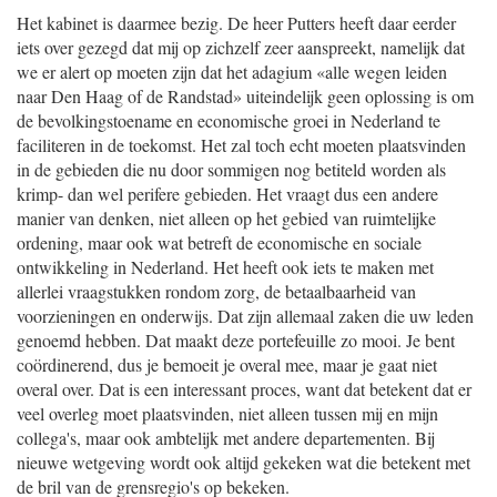
Het kabinet is daarmee bezig. De heer Putters heeft daar eerder
iets over gezegd dat mij op zichzelf zeer aanspreekt, namelijk dat
we er alert op moeten zijn dat het adagium «alle wegen leiden
naar Den Haag of de Randstad» uiteindelijk geen oplossing is om
de bevolkingstoename en economische groei in Nederland te
faciliteren in de toekomst. Het zal toch echt moeten plaatsvinden
in de gebieden die nu door sommigen nog betiteld worden als
krimp- dan wel perifere gebieden. Het vraagt dus een andere
manier van denken, niet alleen op het gebied van ruimtelijke
ordening, maar ook wat betreft de economische en sociale
ontwikkeling in Nederland. Het heeft ook iets te maken met
allerlei vraagstukken rondom zorg, de betaalbaarheid van
voorzieningen en onderwijs. Dat zijn allemaal zaken die uw leden
genoemd hebben. Dat maakt deze portefeuille zo mooi. Je bent
coördinerend, dus je bemoeit je overal mee, maar je gaat niet
overal over. Dat is een interessant proces, want dat betekent dat er
veel overleg moet plaatsvinden, niet alleen tussen mij en mijn
collega's, maar ook ambtelijk met andere departementen. Bij
nieuwe wetgeving wordt ook altijd gekeken wat die betekent met
de bril van de grensregio's op bekeken.