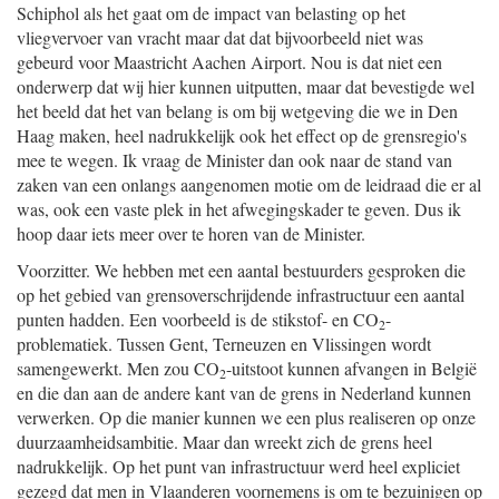
Schiphol als het gaat om de impact van belasting op het
vliegvervoer van vracht maar dat dat bijvoorbeeld niet was
gebeurd voor Maastricht Aachen Airport. Nou is dat niet een
onderwerp dat wij hier kunnen uitputten, maar dat bevestigde wel
het beeld dat het van belang is om bij wetgeving die we in Den
Haag maken, heel nadrukkelijk ook het effect op de grensregio's
mee te wegen. Ik vraag de Minister dan ook naar de stand van
zaken van een onlangs aangenomen motie om de leidraad die er al
was, ook een vaste plek in het afwegingskader te geven. Dus ik
hoop daar iets meer over te horen van de Minister.
Voorzitter. We hebben met een aantal bestuurders gesproken die
op het gebied van grensoverschrijdende infrastructuur een aantal
punten hadden. Een voorbeeld is de stikstof- en CO
-
2
problematiek. Tussen Gent, Terneuzen en Vlissingen wordt
samengewerkt. Men zou CO
-uitstoot kunnen afvangen in België
2
en die dan aan de andere kant van de grens in Nederland kunnen
verwerken. Op die manier kunnen we een plus realiseren op onze
duurzaamheidsambitie. Maar dan wreekt zich de grens heel
nadrukkelijk. Op het punt van infrastructuur werd heel expliciet
gezegd dat men in Vlaanderen voornemens is om te bezuinigen op