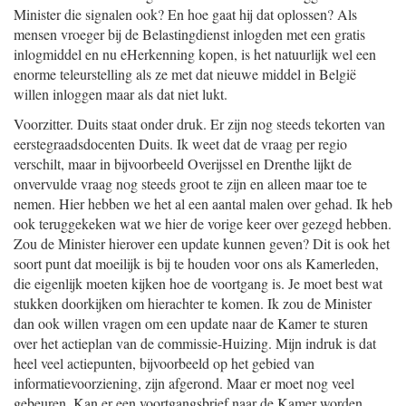
Minister die signalen ook? En hoe gaat hij dat oplossen? Als
mensen vroeger bij de Belastingdienst inlogden met een gratis
inlogmiddel en nu eHerkenning kopen, is het natuurlijk wel een
enorme teleurstelling als ze met dat nieuwe middel in België
willen inloggen maar als dat niet lukt.
Voorzitter. Duits staat onder druk. Er zijn nog steeds tekorten van
eerstegraadsdocenten Duits. Ik weet dat de vraag per regio
verschilt, maar in bijvoorbeeld Overijssel en Drenthe lijkt de
onvervulde vraag nog steeds groot te zijn en alleen maar toe te
nemen. Hier hebben we het al een aantal malen over gehad. Ik heb
ook teruggekeken wat we hier de vorige keer over gezegd hebben.
Zou de Minister hierover een update kunnen geven? Dit is ook het
soort punt dat moeilijk is bij te houden voor ons als Kamerleden,
die eigenlijk moeten kijken hoe de voortgang is. Je moet best wat
stukken doorkijken om hierachter te komen. Ik zou de Minister
dan ook willen vragen om een update naar de Kamer te sturen
over het actieplan van de commissie-Huizing. Mijn indruk is dat
heel veel actiepunten, bijvoorbeeld op het gebied van
informatievoorziening, zijn afgerond. Maar er moet nog veel
gebeuren. Kan er een voortgangsbrief naar de Kamer worden