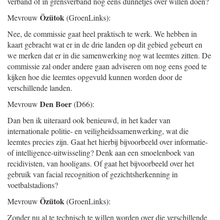
verband of in grensverband nog eens dunnetjes over willen doen?
Özütok
Mevrouw
(GroenLinks):
Nee, de commissie gaat heel praktisch te werk. We hebben in
kaart gebracht wat er in de drie landen op dit gebied gebeurt en
we merken dat er in die samenwerking nog wat leemtes zitten. De
commissie zal onder andere gaan adviseren om nog eens goed te
kijken hoe die leemtes opgevuld kunnen worden door de
verschillende landen.
Den Boer
Mevrouw
(D66):
Dan ben ik uiteraard ook benieuwd, in het kader van
internationale politie- en veiligheidssamenwerking, wat die
leemtes precies zijn. Gaat het hierbij bijvoorbeeld over informatie-
of intelligence-uitwisseling? Denk aan een smoelenboek van
recidivisten, van hooligans. Of gaat het bijvoorbeeld over het
gebruik van facial recognition of gezichtsherkenning in
voetbalstadions?
Özütok
Mevrouw
(GroenLinks):
Zonder nu al te technisch te willen worden over die verschillende