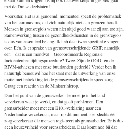
elkaar kunnen krijgen als hij ook daadwerkelijk in gesprek gaat
met de Duitse deelstaten?
Voorzitter. Het is al genoemd: momenteel speelt de problematiek
van het coronavirus, dat zich natuurlijk niet aan grenzen houdt.
Mensen in grensregio's weten niet altijd goed waar zij aan toe zijn.
Samenwerking tussen de gezondheidsdiensten in de grensregio's
is dus van essentieel belang. Ik heb daar twee specifieke vragen
over. Eén. Is er sprake van grensoverschrijdende GRIP, namelijk
een – dat is een mondvol – Gecoördineerde Regionale
Incidentenbestrijdingsprocedure? Twee. Zijn de GGD- en de
RIVM-adviezen met onze buurlanden gedeeld? Verder ben ik
natuurlijk benieuwd hoe het staat met de uitwerking van onze
motie met betrekking tot de grensoverschrijdende spoedzorg.
Graag een reactie van de Minister hierop.
Dan het punt van de grenswerker. Je moet je in het land
verzekeren waar je werkt, en dat geeft problemen. Een
grensarbeider moet met een E101-verklaring naar een
Nederlandse verzekeraar, maar op dit moment is er slechts één
zorgverzekeraar die mensen registreert als grensarbeider. Er is dus
geen keuzevrijheid voor grensarbeiders. Daar komt nog bij dat