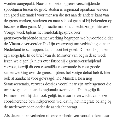
worden aangepakt. Naast de inzet op grensoverschrijdende
spoorlijnen tussen de grote steden is regionaal openbaar vervoer
een goed alternatief voor mensen die net aan de andere kant van
de grens werken, studeren en naar school gaan of bij bekenden op
bezoek willen gaan. Mijn fractie maakt zich echt zorgen hierover.
Vorige week tijdens het rondetafelgesprek over
grensoverschrijdende samenwerking begrepen we bijvoorbeeld dat
de Vlaamse vervoerder De Lijn overweegt om verbindingen naar
Nederland te schrappen. Ja, u hoort het goed. Dit soort signalen
zijn zorgelijk. In de brief van de Minister van begin deze week
lezen we eigenlijk niets over fatsoenlijk grensoverschrijdend
vervoer, terwijl dit een essentiële voorwaarde is voor goede
samenwerking over de grens. Tijdens het vorige debat heb ik hier
ook al aandacht voor gevraagd. De Minister, toen nog
Staatssecretaris, verwees destijds vooral naar zijn ambtsgenoot die
over ov gaat en naar de regionale overheden. Dat begrijp ik.
Formeel heeft hij daar ook gelijk in, maar ik verwacht van deze
coördinerende bewindspersoon wel dat hij het integrale belang bij
de medeoverheden onder de aandacht brengt.
Als decentrale overheden of vervoersbedrijven vooral kijken naar