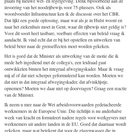
plaats bij nieuwe wet- en regelgeving. Denk bijvoorbeeld aan de
invoering van het noodrijbewijs voor 75-plussers. Ook als
woordvoerder Infrastructuur ken ik de discussie over het CBR.
Dat lijkt een goede oplossing, maar wat als je in Hulst woont en
naar het ziekenhuis moet in Gent, waar dit rijbewijs niet geldig is?
Voor dit soort heel tastbare, voelbare effecten van beleid vraag ik
aandacht. Ik vind echt dat er bij het opstellen en uitwerken van
beleid beter naar de grenseffecten moet worden gekeken.
Het is goed dat de Minister als uitwerking van de motie die ik
mede heb ingediend met de collega's, een leidraad gaat
ontwikkelen binnen het integraal afwegingskader. Maar ik vraag
mij af of dat niet scherper geformuleerd kan worden. Moeten we
dat niet in dat integraal afwegingskader, dat afvinklijstje,
opnemen? Moeten we daar niet op doorvragen? Graag een reactie
van de Minister.
Ik neem u mee naar de Wet arbeidsvoorwaarden gedetacheerde
werknemers in de Europese Unie. Die richtlijn is nu anderhalve
week van kracht en formuleert nadere regels voor werkgevers met
werknemers uit andere landen in de EU. Goed dat daarnaar wordt
gekeken, maar wat betekent dat voor de glazenwasser die in