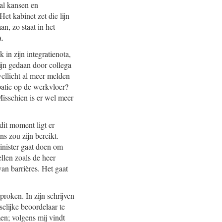
ral kansen en
et kabinet zet die lijn
an, zo staat in het
a.
 in zijn integratienota,
zijn gedaan door collega
ellicht al meer melden
ipatie op de werkvloer?
Misschien is er wel meer
dit moment ligt er
s zou zijn bereikt.
inister gaat doen om
llen zoals de heer
an barrières. Het gaat
proken. In zijn schrijven
elijke beoordelaar te
men; volgens mij vindt