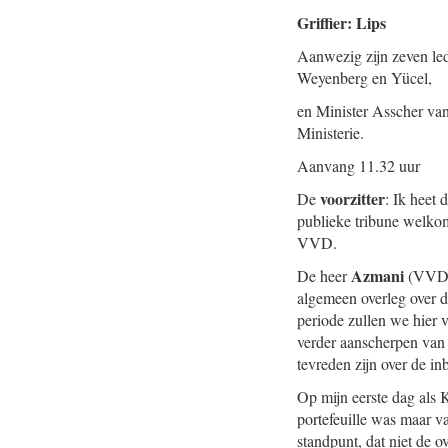
Griffier: Lips
Aanwezig zijn zeven le
Weyenberg en Yücel,
en Minister Asscher van
Ministerie.
Aanvang 11.32 uur
voorzitter
De
: Ik heet
publieke tribune welkom
VVD.
Azmani
De heer
(VVD):
algemeen overleg over d
periode zullen we hier v
verder aanscherpen van
tevreden zijn over de i
Op mijn eerste dag als K
portefeuille was maar v
standpunt, dat niet de o