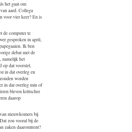
als het gaat om
 van aard. Collega
n voor vier keer? En is
met de computer te
ver gesproken in april,
apapegaaien. Ik ben
vorige debat met de
a, namelijk het
d op dat voorstel,
st in dat overleg en
in zouden worden
r in dat overleg min of
eren bleven kritischer
deren daarop
g van nieuwkomers bij
at zou vooral bij de
van zaken daaromtrent?