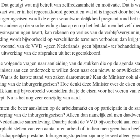
n. Dat getuigt wat mij betreft van zelfredzaamheid en motivatie. Dat is 
xact wat er in het regeerakkoord gebeurt en wat al is ingezet door het v
urgeringseisen wordt de eigen verantwoordelijkheid pregnant rond het 
r andere op de voorbereiding daarop en op het feit dat men het zelf die
sinspanningen levert, kan rekenen op verlies van de verblijfsvergunni
ing wordt bijvoorbeeld op verschillende terreinen verboden; dan krijgt
 voorstel van de VVD «geen Nederlands, geen bijstand» ter behandeli
 uitwerking van de afspraken uit het regeerakkoord.
 volgende vragen naar aanleiding van de stukken die op de agenda staa
nister aan een onderzoek te willen doen naar een nieuw te ontwikkelen 
at is de laatste stand van zaken daaromtrent? Kan de Minister ook al en
ing van de inburgeringseisen? Hoe denkt deze Minister over de eisen 
Ik kan mij bijvoorbeeld voorstellen dat je de eisen voor het voeren van 
pt. Nu is het nog zeer eenzijdig van aard.
enten die beter aansluiten op de arbeidsmarkt en op participatie in de 
erping van de inburgeringseisen? Alleen dan namelijk zal men daadwer
ederlandse samenleving. Daarbij denkt de VVD bijvoorbeeld aan een 
rplicht stellen van een aantal uren arbeid of, indien men geen baan heeft,
schappelijke prestatie. Inburgeringstrajecten zijn nog te veel alleen ger