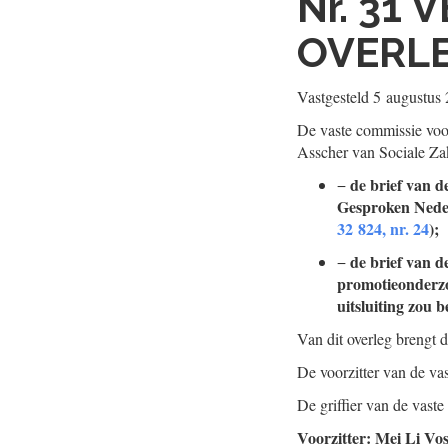
Nr. 31
V
OVERL
Vastgesteld
5 augustus
De vaste commissie voo
Asscher van Sociale Za
de brief van d
−
Gesproken Nede
32 824, nr. 24
);
de brief van d
−
promotieonderzo
uitsluiting zou
Van dit overleg brengt 
De voorzitter van de v
De griffier van de vas
Voorzitter: Mei Li Vo