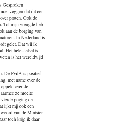
ets Gesproken
moet zeggen dat dit een
 over praten. Ook de
n. Tot mijn vreugde heb
ook aan de borging van
natoren. In Nederland is
dt gelet. Dat wil ik
. Het hele stelsel is
weten is het wereldwijd
. De PvdA is positief
ring, met name over de
koppeld over de
 waarmee ze moeite
 vierde poging de
t lijkt mij ook een
ntwoord van de Minister
aar toch krijg ik daar