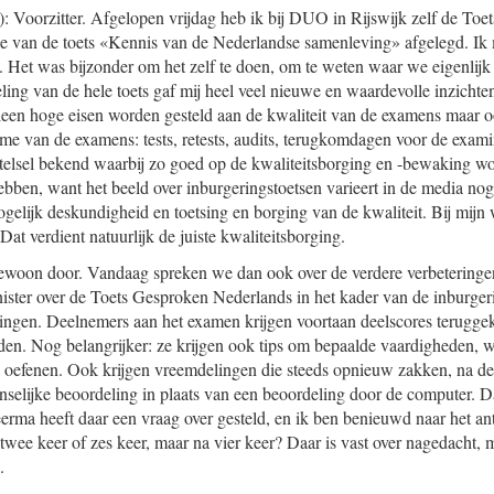
: Voorzitter. Afgelopen vrijdag heb ik bij DUO in Rijswijk zelf de To
e van de toets «Kennis van de Nederlandse samenleving» afgelegd. Ik 
. Het was bijzonder om het zelf te doen, om te weten waar we eigenlijk
ling van de hele toets gaf mij heel veel nieuwe en waardevolle inzichte
alleen hoge eisen worden gesteld aan de kwaliteit van de examens maar 
ame van de examens: tests, retests, audits, terugkomdagen voor de exami
elsel bekend waarbij zo goed op de kwaliteitsborging en -bewaking wor
ben, want het beeld over inburgeringstoetsen varieert in de media nogal
elijk deskundigheid en toetsing en borging van de kwaliteit. Bij mijn 
at verdient natuurlijk de juiste kwaliteitsborging.
ewoon door. Vandaag spreken we dan ook over de verdere verbeteringen
nister over de Toets Gesproken Nederlands in het kader van de inburge
ingen. Deelnemers aan het examen krijgen voortaan deelscores terugge
den. Nog belangrijker: ze krijgen ook tips om bepaalde vaardigheden,
 oefenen. Ook krijgen vreemdelingen die steeds opnieuw zakken, na de
nselijke beoordeling in plaats van een beoordeling door de computer. Da
rma heeft daar een vraag over gesteld, en ik ben benieuwd naar het a
wee keer of zes keer, maar na vier keer? Daar is vast over nagedacht, m
.