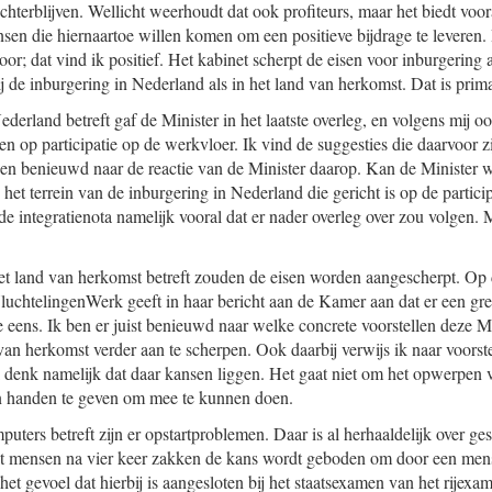
chterblijven. Wellicht weerhoudt dat ook profiteurs, maar het biedt voo
en die hiernaartoe willen komen om een positieve bijdrage te leveren. H
or; dat vind ik positief. Het kabinet scherpt de eisen voor inburgering a
j de inburgering in Nederland als in het land van herkomst. Dat is prim
derland betreft gaf de Minister in het laatste overleg, en volgens mij ook
hten op participatie op de werkvloer. Ik vind de suggesties die daarvoor 
en benieuwd naar de reactie van de Minister daarop. Kan de Minister w
 het terrein van de inburgering in Nederland die gericht is op de partic
de integratienota namelijk vooral dat er nader overleg over zou volgen. 
et land van herkomst betreft zouden de eisen worden aangescherpt. Op 
luchtelingenWerk geeft in haar bericht aan de Kamer aan dat er een gren
e eens. Ik ben er juist benieuwd naar welke concrete voorstellen deze M
van herkomst verder aan te scherpen. Ook daarbij verwijs ik naar voorste
 denk namelijk dat daar kansen liggen. Het gaat niet om het opwerpen v
n handen te geven om mee te kunnen doen.
uters betreft zijn er opstartproblemen. Daar is al herhaaldelijk over ges
at mensen na vier keer zakken de kans wordt geboden om door een mens
het gevoel dat hierbij is aangesloten bij het staatsexamen van het rijexa