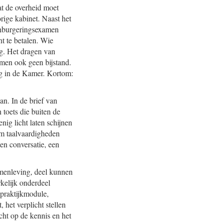
wat de overheid moet
orige kabinet. Naast het
inburgeringsexamen
nt te betalen. Wie
ng. Het dragen van
 men ook geen bijstand.
ng in de Kamer. Kortom:
n. In de brief van
toets die buiten de
ig licht laten schijnen
om taalvaardigheden
een conversatie, een
samenleving, deel kunnen
kelijk onderdeel
praktijkmodule,
 het verplicht stellen
icht op de kennis en het