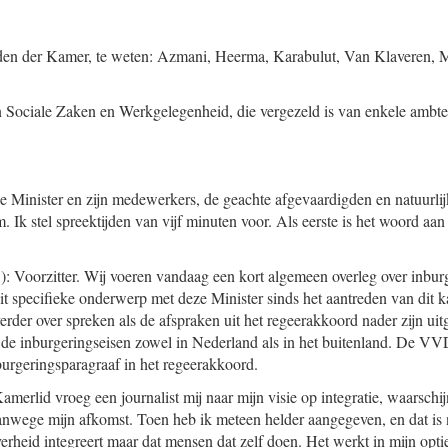
den der Kamer, te weten: Azmani, Heerma, Karabulut, Van Klaveren, 
 Sociale Zaken en Werkgelegenheid, die vergezeld is van enkele ambte
 de Minister en zijn medewerkers, de geachte afgevaardigden en natuurl
. Ik stel spreektijden van vijf minuten voor. Als eerste is het woord a
 Voorzitter. Wij voeren vandaag een kort algemeen overleg over inburge
it specifieke onderwerp met deze Minister sinds het aantreden van dit
erder over spreken als de afspraken uit het regeerakkoord nader zijn ui
 de inburgeringseisen zowel in Nederland als in het buitenland. De V
nburgeringsparagraaf in het regeerakkoord.
amerlid vroeg een journalist mij naar mijn visie op integratie, waarschij
anwege mijn afkomst. Toen heb ik meteen helder aangegeven, en dat is 
verheid integreert maar dat mensen dat zelf doen. Het werkt in mijn opti