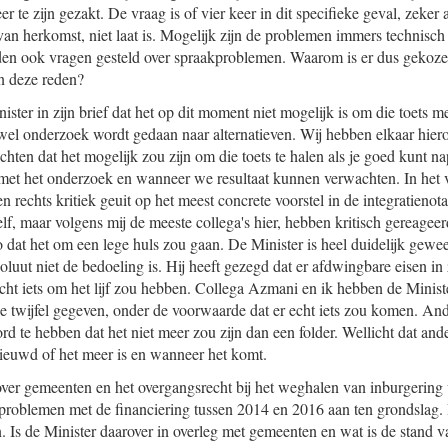
er te zijn gezakt. De vraag is of vier keer in dit specifieke geval, zeker 
 van herkomst, niet laat is. Mogelijk zijn de problemen immers technisch
eden ook vragen gesteld over spraakproblemen. Waarom is er dus gekoze
en deze reden?
nister in zijn brief dat het op dit moment niet mogelijk is om die toets 
wel onderzoek wordt gedaan naar alternatieven. Wij hebben elkaar hiero
chten dat het mogelijk zou zijn om die toets te halen als je goed kunt n
met het onderzoek en wanneer we resultaat kunnen verwachten. In het 
en rechts kritiek geuit op het meest concrete voorstel in de integratienot
zelf, maar volgens mij de meeste collega's hier, hebben kritisch gereageer
 dat het om een lege huls zou gaan. De Minister is heel duidelijk gewee
soluut niet de bedoeling is. Hij heeft gezegd dat er afdwingbare eisen 
ht iets om het lijf zou hebben. Collega Azmani en ik hebben de Ministe
e twijfel gegeven, onder de voorwaarde dat er echt iets zou komen. And
rd te hebben dat het niet meer zou zijn dan een folder. Wellicht dat an
ieuwd of het meer is en wanneer het komt.
 over gemeenten en het overgangsrecht bij het weghalen van inburgerin
roblemen met de financiering tussen 2014 en 2016 aan ten grondslag. D
. Is de Minister daarover in overleg met gemeenten en wat is de stand 