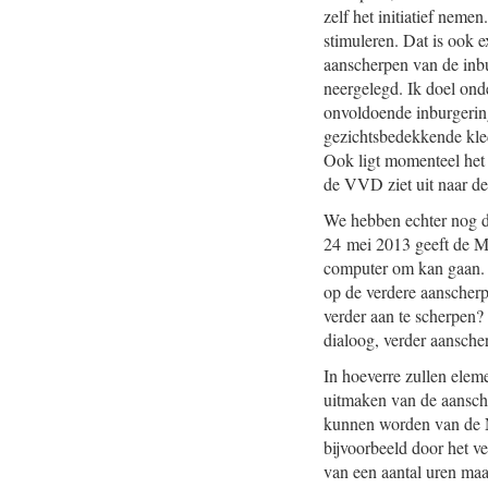
zelf het initiatief neme
stimuleren. Dat is ook e
aanscherpen van de inb
neergelegd. Ik doel onde
onvoldoende inburgering
gezichtsbedekkende kled
Ook ligt momenteel het
de VVD ziet uit naar de
We hebben echter nog de
24 mei 2013 geeft de Mi
computer om kan gaan. W
op de verdere aanscherp
verder aan te scherpen? 
dialoog, verder aanscher
In hoeverre zullen elem
uitmaken van de aansch
kunnen worden van de N
bijvoorbeeld door het ve
van een aantal uren maat