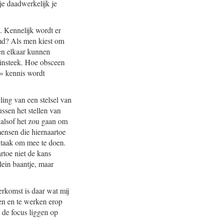
 je daadwerkelijk je
. Kennelijk wordt er
emd? Als men kiest om
en elkaar kunnen
 insteek. Hoe obsceen
g» kennis wordt
ing van een stelsel van
ssen het stellen van
t alsof het zou gaan om
mensen die hiernaartoe
 taak om mee te doen.
rtoe niet de kans
lein baantje, maar
erkomst is daar wat mij
en en te werken erop
 de focus liggen op