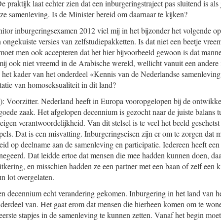
 praktijk laat echter zien dat een inburgeringstraject pas sluitend is als
nze samenleving. Is de Minister bereid om daarnaar te kijken?
nitor inburgeringsexamen 2012 viel mij in het bijzonder het volgende op
 ongekuiste versies van zelfstudiepakketten. Is dat niet een beetje vre
 moet men ook accepteren dat het hier bijvoorbeeld gewoon is dat mann
mij ook niet vreemd in de Arabische wereld, wellicht vanuit een andere
 in het kader van het onderdeel «Kennis van de Nederlandse samenlevin
atie van homoseksualiteit in dit land?
 Voorzitter. Nederland heeft in Europa vooropgelopen bij de ontwikkel
 goede zaak. Het afgelopen decennium is gezocht naar de juiste balans tu
igen verantwoordelijkheid. Van dit stelsel is te veel het beeld geschets
ls. Dat is een misvatting. Inburgeringseisen zijn er om te zorgen dat 
d op deelname aan de samenleving en participatie. Iedereen heeft een
genegeerd. Dat leidde ertoe dat mensen die mee hadden kunnen doen, daa
itkering, en misschien hadden ze een partner met een baan of zelf een k
n lot overgelaten.
pen decennium echt verandering gekomen. Inburgering in het land van h
onderdeel van. Het gaat erom dat mensen die hierheen komen om te won
eerste stapjes in de samenleving te kunnen zetten. Vanaf het begin moet