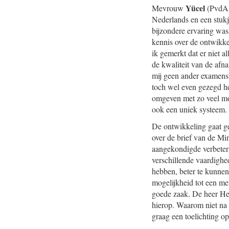
Yücel
Mevrouw
(PvdA)
Nederlands en een stukj
bijzondere ervaring was
kennis over de ontwikke
ik gemerkt dat er niet 
de kwaliteit van de afn
mij geen ander examenst
toch wel even gezegd heb
omgeven met zo veel mog
ook een uniek systeem. D
De ontwikkeling gaat g
over de brief van de Mi
aangekondigde verbeter
verschillende vaardighe
hebben, beter te kunnen
mogelijkheid tot een me
goede zaak. De heer Hee
hierop. Waarom niet na t
graag een toelichting op