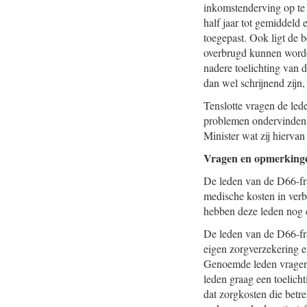
inkomstenderving op te
half jaar tot gemiddeld 
toegepast. Ook ligt de b
overbrugd kunnen worden
nadere toelichting van 
dan wel schrijnend zijn
Tenslotte vragen de led
problemen ondervinden b
Minister wat zij hiervan 
Vragen en opmerkinge
De leden van de D66-fra
medische kosten in verb
hebben deze leden nog e
De leden van de D66-fra
eigen zorgverzekering e
Genoemde leden vragen w
leden graag een toelich
dat zorgkosten die betr