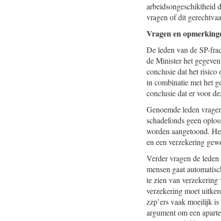
arbeidsongeschiktheid da
vragen of dit gerechtvaa
Vragen en opmerkinge
De leden van de SP-frac
de Minister het gegeven
conclusie dat het risic
in combinatie met het ge
conclusie dat er voor 
Genoemde leden vragen d
schadefonds geen oploss
worden aangetoond. Het l
en een verzekering gewo
Verder vragen de leden 
mensen gaat automatisch
te zien van verzekering
verzekering moet uitker
zzp’ers vaak moeilijk i
argument om een aparte 