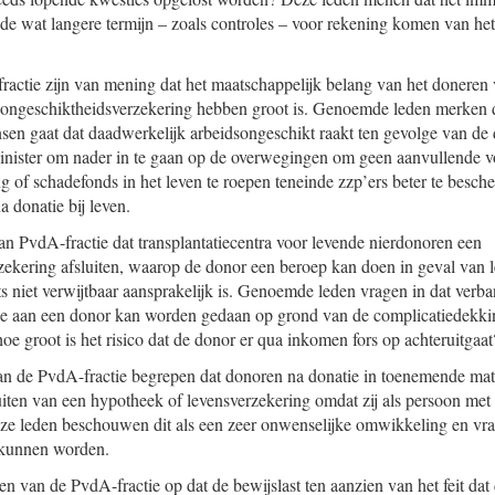
de wat langere termijn – zoals controles – voor rekening komen van het
actie zijn van mening dat het maatschappelijk belang van het doneren
songeschiktheidsverzekering hebben groot is. Genoemde leden merken da
sen gaat dat daadwerkelijk arbeidsongeschikt raakt ten gevolge van de
inister om nader in te gaan op de overwegingen om geen aanvullende v
ng of schadefonds in het leven te roepen teneinde zzp’ers beter te besc
 donatie bij leven.
an PvdA-fractie dat transplantatiecentra voor levende nierdonoren een
ekering afsluiten, waarop de donor een beroep kan doen in geval van l
ts niet verwijtbaar aansprakelijk is. Genoemde leden vragen in dat ver
die aan een donor kan worden gedaan op grond van de complicatiedekki
oe groot is het risico dat de donor er qua inkomen fors op achteruitgaat
n de PvdA-fractie begrepen dat donoren na donatie in toenemende ma
uiten van een hypotheek of levensverzekering omdat zij als persoon met
e leden beschouwen dit als een zeer onwenselijke omwikkeling en vr
kunnen worden.
n van de PvdA-fractie op dat de bewijslast ten aanzien van het feit dat