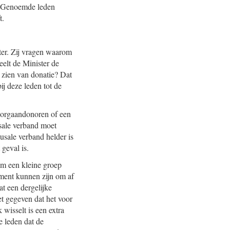
en. Genoemde leden
t.
ter. Zij vragen waarom
eelt de Minister de
e zien van donatie? Dat
ij deze leden tot de
r orgaandonoren of een
usale verband moet
usale verband helder is
geval is.
 om een kleine groep
ument kunnen zijn om af
t een dergelijke
et gegeven dat het voor
wisselt is een extra
e leden dat de