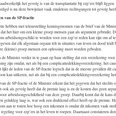
adwerkelijk het gevolg is van de transplantatie bij zzp’ers blijft ligg
rdigd is nu deze bewijslast vaak eindeloze rechtsgangen tot gevolg heef
n van de SP-fractie
tie hebben met teleurstelling kennisgenomen van de brief van de Minis
 dat het hier om een kleine groep mensen gaat als argument gebruikt. D
o om arbeidsongeschikt te worden voor een zzp’er reden kan zijn om af t
geven dat elk afgestaan orgaan telt in situaties van leven en dood leidt b
deze (kleine) groep mensen een oplossing moet worden geboden.
e Minister verder in te gaan op haar stelling dat een verzekering voo
ing zijn omdat, net als bij een complicatiedekkingsverzekering, het ca
ijkt de leden van de SP-fractie logisch dat in de meeste gevallen dit ca
on kan uitkeren, net als dat bij een complicatiedekkingsverzekering het 
van de SP-fractie of de Minister erkent dat het gegeven dat het slechts
 ook als gevolg heeft dat de premie laag is en de kosten dus geen arg
 voor arbeidsongeschiktheid van deze groep. Daarbij komt dat de kans da
en gelukkig laag is, wat ook een drukkend effect heeft op de premie. H
s om aan te tonen hoe hoog een inkomen is omdat dit inkomen vaak sterk 
regeling voor zzp’ers in het leven te roepen. Daarnaast constateren dez