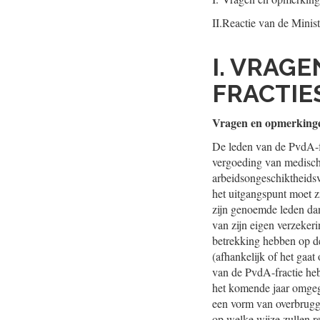
II.
Reactie van de Minist
I. VRAG
FRACTIE
Vragen en opmerkinge
De leden van de PvdA-fr
vergoeding van medische
arbeidsongeschiktheidsv
het uitgangspunt moet z
zijn genoemde leden dan
van zijn eigen verzeker
betrekking hebben op de
(afhankelijk of het gaat
van de PvdA-fractie he
het komende jaar omgeg
een vorm van overbrugg
op welke wijze zullen 