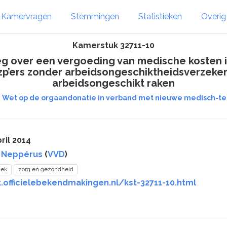
Kamervragen
Stemmingen
Statistieken
Overi
Kamerstuk 32711-10
leg over een vergoeding van medische kosten i.
zp’ers zonder arbeidsongeschiktheidsverzekeri
arbeidsongeschikt raken
e Wet op de orgaandonatie in verband met nieuwe medisch-t
ril 2014
 Neppérus
(
VVD
)
iek
zorg en gezondheid
.officielebekendmakingen.nl/kst-32711-10.html