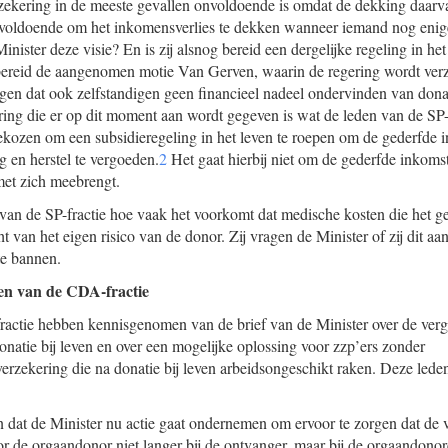
zekering in de meeste gevallen onvoldoende is omdat de dekking daar
nvoldoende om het inkomensverlies te dekken wanneer iemand nog enige
Minister deze visie? En is zij alsnog bereid een dergelijke regeling in he
 bereid de aangenomen motie Van Gerven, waarin de regering wordt verz
en dat ook zelfstandigen geen financieel nadeel ondervinden van donat
ring die er op dit moment aan wordt gegeven is wat de leden van de SP-f
gekozen om een subsidieregeling in het leven te roepen om de gederfde i
g en herstel te vergoeden.
2
Het gaat hierbij niet om de gederfde inkoms
met zich meebrengt.
van de SP-fractie hoe vaak het voorkomt dat medische kosten die het ge
t van het eigen risico van de donor. Zij vragen de Minister of zij dit a
 te bannen.
n van de CDA-fractie
actie hebben kennisgenomen van de brief van de Minister over de ver
onatie bij leven en over een mogelijke oplossing voor zzp’ers zonder
erzekering die na donatie bij leven arbeidsongeschikt raken. Deze led
n dat de Minister nu actie gaat ondernemen om ervoor te zorgen dat de
r de orgaandonor niet langer bij de ontvanger, maar bij de orgaandonore