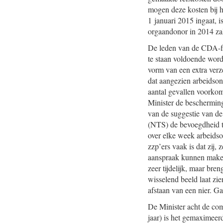
mogen deze kosten bij 
1 januari 2015 ingaat, i
orgaandonor in 2014 zal
De leden van de CDA-fra
te staan voldoende word
vorm van een extra verz
dat aangezien arbeidson
aantal gevallen voorkom
Minister de bescherming
van de suggestie van d
(NTS) de bevoegdheid te
over elke week arbeids
zzp’ers vaak is dat zij
aanspraak kunnen maken
zeer tijdelijk, maar br
wisselend beeld laat zie
afstaan van een nier. G
De Minister acht de com
jaar) is het gemaximeer