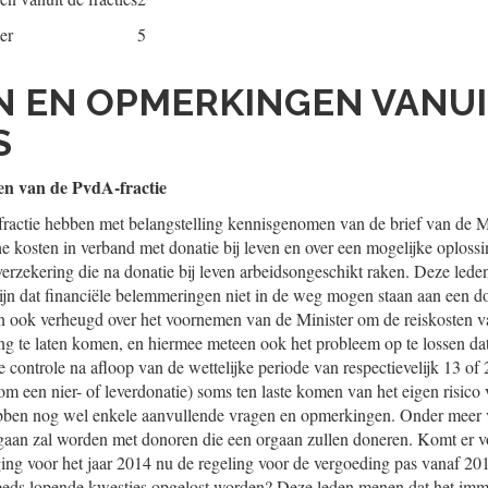
er
5
EN EN OPMERKINGEN VANUI
S
n van de PvdA-fractie
actie hebben met belangstelling kennisgenomen van de brief van de Mi
 kosten in verband met donatie bij leven en over een mogelijke oplossi
erzekering die na donatie bij leven arbeidsongeschikt raken. Deze lede
ijn dat financiële belemmeringen niet in de weg mogen staan aan een d
 ook verheugd over het voornemen van de Minister om de reiskosten va
ing te laten komen, en hiermee meteen ook het probleem op te lossen da
 controle na afloop van de wettelijke periode van respectievelijk 13 of
 om een nier- of leverdonatie) soms ten laste komen van het eigen risic
bben nog wel enkele aanvullende vragen en opmerkingen. Onder meer 
aan zal worden met donoren die een orgaan zullen doneren. Komt er 
ing voor het jaar 2014 nu de regeling voor de vergoeding pas vanaf 2
reeds lopende kwesties opgelost worden? Deze leden menen dat het imm