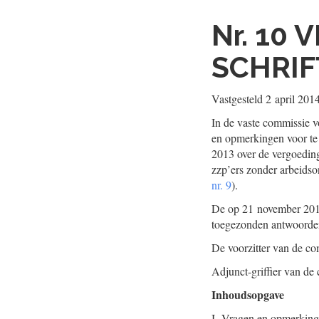
Nr. 10
V
SCHRIF
Vastgesteld
2 april 201
In de vaste commissie v
en opmerkingen voor te 
2013 over de vergoeding
zzp’ers zonder arbeidso
nr. 9
).
De op 21 november 2013
toegezonden antwoorden
De voorzitter van de co
Adjunct-griffier van de
Inhoudsopgave
I.
Vragen en opmerkinge