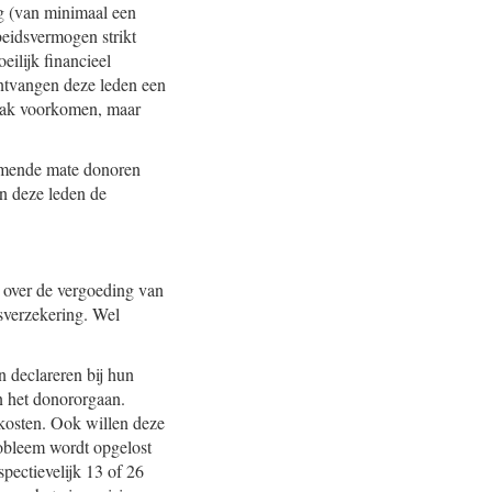
g (van minimaal een
rbeidsvermogen strikt
eilijk financieel
ontvangen deze leden een
 vaak voorkomen, maar
nemende mate donoren
n deze leden de
 over de vergoeding van
sverzekering. Wel
 declareren bij hun
n het donororgaan.
skosten. Ook willen deze
robleem wordt opgelost
pectievelijk 13 of 26