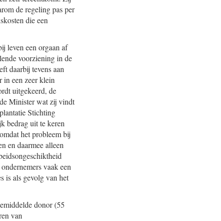
rom de regeling pas per
iskosten die een
ij leven een orgaan af
lende voorziening in de
ft daarbij tevens aan
 in een zeer klein
rdt uitgekeerd, de
e Minister wat zij vindt
antatie Stichting
k bedrag uit te keren
omdat het probleem bij
ken en daarmee alleen
beidsongeschiktheid
ig ondernemers vaak een
s is als gevolg van het
 gemiddelde donor (55
ren van