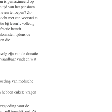
van is gemaximeerd op
 tijd van het pensioen
t leven te roepen? Zo
ocht met een voorstel te
ie bij leven
1
, volledig
ractie betreft
nkomsten tijdens de
ten die
volg zijn van de donatie
anvaardbaar vindt en wat
goeding van medische
en hebben enkele vragen
 vergoeding voor de
n zelf terechtkomt. Zij