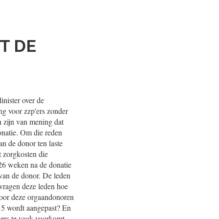
T DE
nister over de
ng voor zzp'ers zonder
n zijn van mening dat
onatie. Om die reden
n de donor ten laste
t zorgkosten die
 26 weken na de donatie
o van de donor. De leden
vragen deze leden hoe
voor deze orgaandonoren
015 wordt aangepast? En
ers te vaak voorkomt