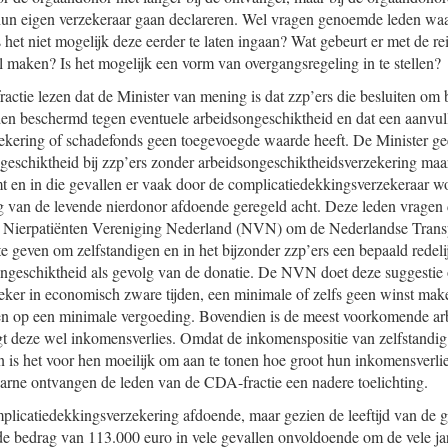
hun eigen verzekeraar gaan declareren. Wel vragen genoemde leden waa
s het niet mogelijk deze eerder te laten ingaan? Wat gebeurt er met de re
 maken? Is het mogelijk een vorm van overgangsregeling in te stellen?
ctie lezen dat de Minister van mening is dat zzp’ers die besluiten om b
en beschermd tegen eventuele arbeidsongeschiktheid en dat een aanvul
ekering of schadefonds geen toegevoegde waarde heeft. De Minister gee
geschiktheid bij zzp’ers zonder arbeidsongeschiktheidsverzekering maar
t en in die gevallen er vaak door de complicatiedekkingsverzekeraar wo
 van de levende nierdonor afdoende geregeld acht. Deze leden vragen d
e Nierpatiënten Vereniging Nederland (NVN) om de Nederlandse Transpl
 geven om zelfstandigen en in het bijzonder zzp’ers een bepaald redelij
ongeschiktheid als gevolg van de donatie. De NVN doet deze suggestie 
, zeker in economisch zware tijden, een minimale of zelfs geen winst ma
 op een minimale vergoeding. Bovendien is de meest voorkomende ar
engt deze wel inkomensverlies. Omdat de inkomenspositie van zelfstand
n is het voor hen moeilijk om aan te tonen hoe groot hun inkomensverlie
aarne ontvangen de leden van de CDA-fractie een nadere toelichting.
plicatiedekkingsverzekering afdoende, maar gezien de leeftijd van de
de bedrag van 113.000 euro in vele gevallen onvoldoende om de vele ja