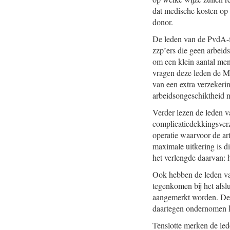
dat medische kosten op 
donor.
De leden van de PvdA-fr
zzp’ers die geen arbeid
om een klein aantal men
vragen deze leden de M
van een extra verzekeri
arbeidsongeschiktheid na
Verder lezen de leden v
complicatiedekkingsverz
operatie waarvoor de ar
maximale uitkering is 
het verlengde daarvan: h
Ook hebben de leden va
tegenkomen bij het afsl
aangemerkt worden. Dez
daartegen ondernomen 
Tenslotte merken de lede