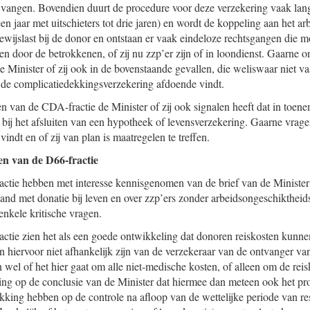
 vangen. Bovendien duurt de procedure voor deze verzekering vaak lan
een jaar met uitschieters tot drie jaren) en wordt de koppeling aan het a
ewijslast bij de donor en ontstaan er vaak eindeloze rechtsgangen die mo
 door de betrokkenen, of zij nu zzp’er zijn of in loondienst. Gaarne 
de Minister of zij ook in de bovenstaande gevallen, die weliswaar niet
, de complicatiedekkingsverzekering afdoende vindt.
en van de CDA-fractie de Minister of zij ook signalen heeft dat in toe
ij het afsluiten van een hypotheek of levensverzekering. Gaarne vrage
vindt en of zij van plan is maatregelen te treffen.
n van de D66-fractie
ctie hebben met interesse kennisgenomen van de brief van de Minister
and met donatie bij leven en over zzp’ers zonder arbeidsongeschiktheid
nkele kritische vragen.
ctie zien het als een goede ontwikkeling dat donoren reiskosten kunnen
n hiervoor niet afhankelijk zijn van de verzekeraar van de ontvanger va
el of het hier gaat om alle niet-medische kosten, of alleen om de rei
ting op de conclusie van de Minister dat hiermee dan meteen ook het p
ekking hebben op de controle na afloop van de wettelijke periode van res