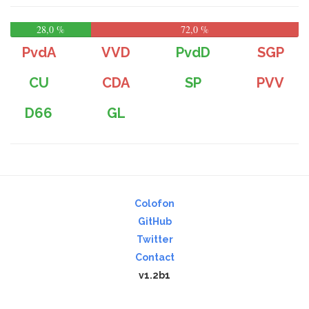
28,0 %
72,0 %
PvdA
VVD
PvdD
SGP
CU
CDA
SP
PVV
D66
GL
Colofon
GitHub
Twitter
Contact
v1.2b1