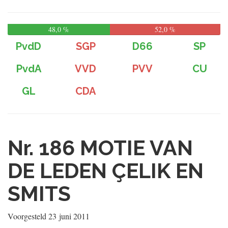
48,0 %
52,0 %
PvdD
SGP
D66
SP
PvdA
VVD
PVV
CU
GL
CDA
Nr. 186
MOTIE VAN
DE LEDEN ÇELIK EN
SMITS
Voorgesteld
23 juni 2011