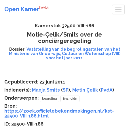
beta
Open Kamer
Kamerstuk 32500-VIII-186
Motie-Çelik/Smits over de
conciërgeregeling
Dossier:
Vaststelling van de begrotingsstaten van het
Ministerie van Onderwijs, Cultuur en Wetenschap (VIII)
voor het jaar 2011
Gepubliceerd: 23 juni 2011
Indiener(s):
Manja Smits
(
SP
),
Metin Çelik
(
PvdA
)
Onderwerpen:
begroting
financiën
Bron:
https://zoek.officielebekendmakingen.nl/kst-
32500-VIII-186.html
ID: 32500-VIII-186