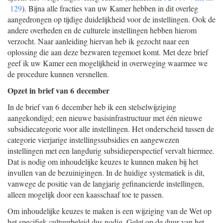
129
). Bijna alle fracties van uw Kamer hebben in dit overleg
aangedrongen op tijdige duidelijkheid voor de instellingen. Ook de
andere overheden en de culturele instellingen hebben hierom
verzocht. Naar aanleiding hiervan heb ik gezocht naar een
oplossing die aan deze bezwaren tegemoet komt. Met deze brief
geef ik uw Kamer een mogelijkheid in overweging waarmee we
de procedure kunnen versnellen.
Opzet in brief van 6 december
In de brief van 6 december heb ik een stelselwijziging
aangekondigd; een nieuwe basisinfrastructuur met één nieuwe
subsidiecategorie voor alle instellingen. Het onderscheid tussen de
categorie vierjarige instellingssubsidies en aangewezen
instellingen met een langdurig subsidieperspectief vervalt hiermee.
Dat is nodig om inhoudelijke keuzes te kunnen maken bij het
invullen van de bezuinigingen. In de huidige systematiek is dit,
vanwege de positie van de langjarig gefinancierde instellingen,
alleen mogelijk door een kaasschaaf toe te passen.
Om inhoudelijke keuzes te maken is een wijziging van de Wet op
het specifiek cultuurbeleid dus nodig. Gelet op de duur van het