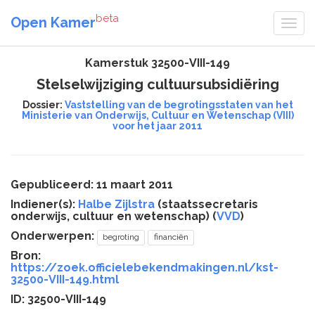
beta
Open Kamer
Kamerstuk 32500-VIII-149
Stelselwijziging cultuursubsidiëring
Dossier:
Vaststelling van de begrotingsstaten van het
Ministerie van Onderwijs, Cultuur en Wetenschap (VIII)
voor het jaar 2011
Gepubliceerd: 11 maart 2011
Indiener(s):
Halbe Zijlstra
(staatssecretaris
onderwijs, cultuur en wetenschap) (
VVD
)
Onderwerpen:
begroting
financiën
Bron:
https://zoek.officielebekendmakingen.nl/kst-
32500-VIII-149.html
ID: 32500-VIII-149